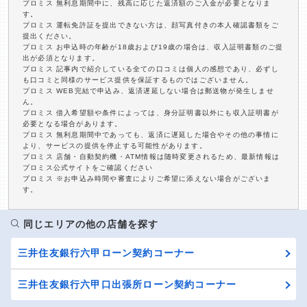
プロミス 無利息期間中に、残高に応じた返済額のご入金が必要となりま
す。
プロミス 運転免許証を提出できない方は、顔写真付きの本人確認書類をご
提出ください。
プロミス お申込時の年齢が18歳および19歳の場合は、収入証明書類のご提
出が必須となります。
プロミス 記事内で紹介している全ての口コミは個人の感想であり、必ずし
も口コミと同様のサービス提供を保証するものではございません。
プロミス WEB完結で申込み、返済遅延しない場合は郵送物が発生しませ
ん。
プロミス 借入希望額や条件によっては、身分証明書以外にも収入証明書が
必要となる場合があります。
プロミス 無利息期間中であっても、返済に遅延した場合やその他の事情に
より、サービスの提供を停止する可能性があります。
プロミス 店舗・自動契約機・ATM情報は随時変更されるため、最新情報は
プロミス公式サイトをご確認ください
プロミス ※お申込み時間や審査によりご希望に添えない場合がございま
す。
同じエリアの他の店舗を探す
三井住友銀行六甲ローン契約コーナー
三井住友銀行六甲口出張所ローン契約コーナー