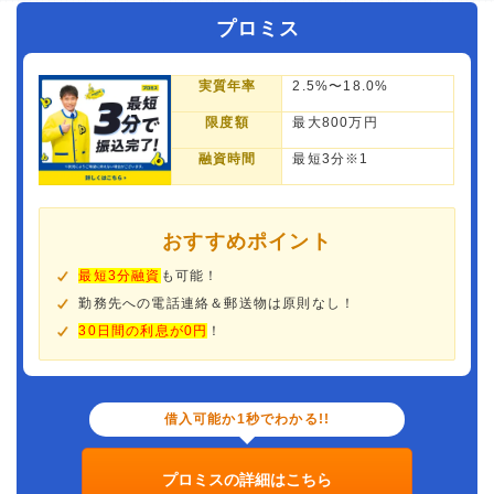
プロミス
実質年率
2.5%〜18.0%
限度額
最大800万円
融資時間
最短3分※1
おすすめポイント
最短3分融資
も可能！
勤務先への電話連絡＆郵送物は原則なし！
30日間の利息が0円
！
借入可能か1秒でわかる!!
プロミスの詳細はこちら