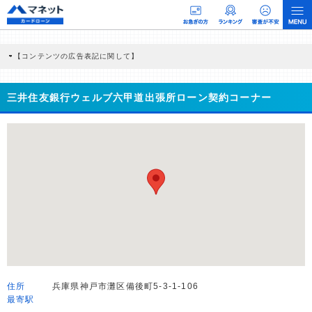
【コンテンツの広告表記に関して】
本コンテンツには、紹介している商品・商材の広告（リンク）を含む場合がありま
す。 これらの広告を経由して読者が企業ホームページを訪れ、成約が発生すると弊
社に対して企業から紹介報酬が支払われるという収益モデルです。 ただし、特定の
三井住友銀行ウェルブ六甲道出張所ローン契約コーナー
商品を根拠なくPRするものではなく、当編集部の調査／ユーザーへの口コミ収集な
どに基づき、公平性を担保した情報提供を行っています。
>提携企業一覧
住所
兵庫県神戸市灘区備後町5-3-1-106
最寄駅