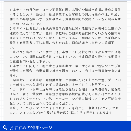
1.本サイトの目的は、ローン商品等に関する適切な情報と選択の機会を提供
することにあり、当社は、提携事業者とお客様との契約締結の代理、斡旋、
仲介等の形態を問わず、提携事業者とお客様の間の契約にいかなる関与もす
るものではありません。
2.本サイトに掲載される他の事業者の商品に関する情報の正確性には細心の
注意を払っていますが、金利、手数料その他の商品に関するいかなる情報も
保証するものではございません。ローン商品をご利用の際には、必ず商品を
提供する事業者に直接お問い合わせの上、商品詳細をご自身でご確認下さ
い。
3.当社及び当社アドバイザーでは、本サイトに掲載される商品やサービス等
についてのご質問には回答致しかねますので、当該商品等を提供する事業者
に直接お問い合わせ下さい。
4.本サイトに関して、利用者と提携事業者、第三者との間で紛争やトラブル
が発生した場合、当事者間で解決を図るものとし、当社は一切責任を負いま
せん。
5.編集方針、免責事項・知的財産権、ご利用いただく上での注意、プライバ
シーポリシーの各規程を必ずご確認の上、本サイトをご利用下さい。
6.カードローンお申し込み時に保険証を提出する場合、保険者番号、被保険
者記号・番号、通院歴、臓器提供意思確認欄に記載がある場合はマスキング
してお送りください。その他、バーコードなど個人情報にアクセス可能な情
報についても隠したうえでご提出ください。
※当サイトではアフィリエイトプログラムを利用し、事業者(アコム／プロ
ミス／アイフルなど)から委託を受け広告収益を得て運営しております。
おすすめの特集ページ