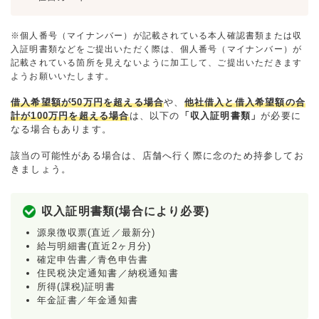
※個人番号（マイナンバー）が記載されている本人確認書類または収
入証明書類などをご提出いただく際は、個人番号（マイナンバー）が
記載されている箇所を見えないように加工して、ご提出いただきます
ようお願いいたします。
借入希望額が50万円を超える場合
や、
他社借入と借入希望額の合
計が100万円を超える場合
は、以下の
「収入証明書類」
が必要に
なる場合もあります。
該当の可能性がある場合は、店舗へ行く際に念のため持参してお
きましょう。
収入証明書類(場合により必要)
源泉徴収票(直近／最新分)
給与明細書(直近2ヶ月分)
確定申告書／青色申告書
住民税決定通知書／納税通知書
所得(課税)証明書
年金証書／年金通知書