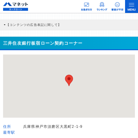
【コンテンツの広告表記に関して】
本コンテンツには、紹介している商品・商材の広告（リンク）を含む場合がありま
す。 これらの広告を経由して読者が企業ホームページを訪れ、成約が発生すると弊
社に対して企業から紹介報酬が支払われるという収益モデルです。 ただし、特定の
三井住友銀行板宿ローン契約コーナー
商品を根拠なくPRするものではなく、当編集部の調査／ユーザーへの口コミ収集な
どに基づき、公平性を担保した情報提供を行っています。
>提携企業一覧
住所
兵庫県神戸市須磨区大黒町2-1-9
最寄駅