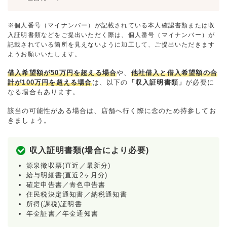
※個人番号（マイナンバー）が記載されている本人確認書類または収
入証明書類などをご提出いただく際は、個人番号（マイナンバー）が
記載されている箇所を見えないように加工して、ご提出いただきます
ようお願いいたします。
借入希望額が50万円を超える場合
や、
他社借入と借入希望額の合
計が100万円を超える場合
は、以下の
「収入証明書類」
が必要に
なる場合もあります。
該当の可能性がある場合は、店舗へ行く際に念のため持参してお
きましょう。
収入証明書類(場合により必要)
源泉徴収票(直近／最新分)
給与明細書(直近2ヶ月分)
確定申告書／青色申告書
住民税決定通知書／納税通知書
所得(課税)証明書
年金証書／年金通知書