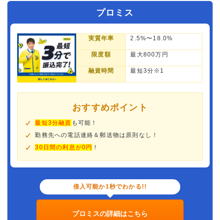
プロミス
実質年率
2.5%〜18.0%
限度額
最大800万円
融資時間
最短3分※1
おすすめポイント
最短3分融資
も可能！
勤務先への電話連絡＆郵送物は原則なし！
30日間の利息が0円
！
借入可能か1秒でわかる!!
プロミスの詳細はこちら