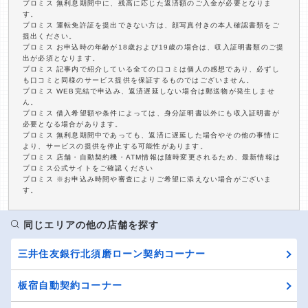
プロミス 無利息期間中に、残高に応じた返済額のご入金が必要となりま
す。
プロミス 運転免許証を提出できない方は、顔写真付きの本人確認書類をご
提出ください。
プロミス お申込時の年齢が18歳および19歳の場合は、収入証明書類のご提
出が必須となります。
プロミス 記事内で紹介している全ての口コミは個人の感想であり、必ずし
も口コミと同様のサービス提供を保証するものではございません。
プロミス WEB完結で申込み、返済遅延しない場合は郵送物が発生しませ
ん。
プロミス 借入希望額や条件によっては、身分証明書以外にも収入証明書が
必要となる場合があります。
プロミス 無利息期間中であっても、返済に遅延した場合やその他の事情に
より、サービスの提供を停止する可能性があります。
プロミス 店舗・自動契約機・ATM情報は随時変更されるため、最新情報は
プロミス公式サイトをご確認ください
プロミス ※お申込み時間や審査によりご希望に添えない場合がございま
す。
同じエリアの他の店舗を探す
三井住友銀行北須磨ローン契約コーナー
板宿自動契約コーナー