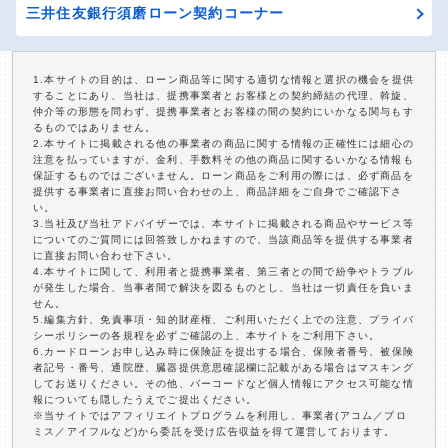
三井住友銀行須磨ローン契約コーナー
1.本サイトの目的は、ローン商品等に関する適切な情報と選択の機会を提供
することにあり、当社は、提携事業者とお客様との契約締結の代理、斡旋、
仲介等の形態を問わず、提携事業者とお客様の間の契約にいかなる関与もす
るものではありません。
2.本サイトに掲載される他の事業者の商品に関する情報の正確性には細心の
注意を払っていますが、金利、手数料その他の商品に関するいかなる情報も
保証するものではございません。ローン商品をご利用の際には、必ず商品を
提供する事業者に直接お問い合わせの上、商品詳細をご自身でご確認下さ
い。
3.当社及び当社アドバイザーでは、本サイトに掲載される商品やサービス等
についてのご質問には回答致しかねますので、当該商品等を提供する事業者
に直接お問い合わせ下さい。
4.本サイトに関して、利用者と提携事業者、第三者との間で紛争やトラブル
が発生した場合、当事者間で解決を図るものとし、当社は一切責任を負いま
せん。
5.編集方針、免責事項・知的財産権、ご利用いただく上での注意、プライバ
シーポリシーの各規程を必ずご確認の上、本サイトをご利用下さい。
6.カードローンお申し込み時に保険証を提出する場合、保険者番号、被保険
者記号・番号、通院歴、臓器提供意思確認欄に記載がある場合はマスキング
してお送りください。その他、バーコードなど個人情報にアクセス可能な情
報についても隠したうえでご提出ください。
※当サイトではアフィリエイトプログラムを利用し、事業者(アコム／プロ
ミス／アイフルなど)から委託を受け広告収益を得て運営しております。