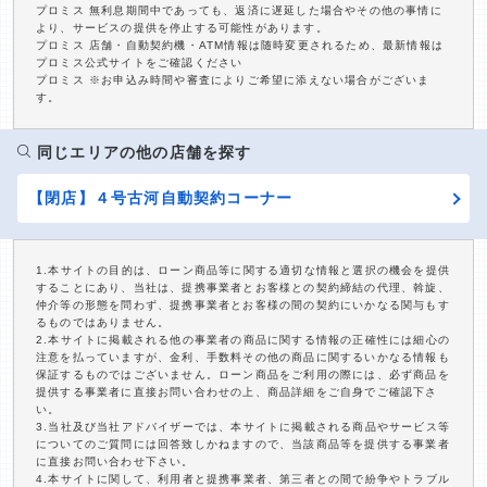
プロミス 無利息期間中であっても、返済に遅延した場合やその他の事情に
より、サービスの提供を停止する可能性があります。
プロミス 店舗・自動契約機・ATM情報は随時変更されるため、最新情報は
プロミス公式サイトをご確認ください
プロミス ※お申込み時間や審査によりご希望に添えない場合がございま
す。
同じエリアの他の店舗を探す
【閉店】４号古河自動契約コーナー
1.本サイトの目的は、ローン商品等に関する適切な情報と選択の機会を提供
することにあり、当社は、提携事業者とお客様との契約締結の代理、斡旋、
仲介等の形態を問わず、提携事業者とお客様の間の契約にいかなる関与もす
るものではありません。
2.本サイトに掲載される他の事業者の商品に関する情報の正確性には細心の
注意を払っていますが、金利、手数料その他の商品に関するいかなる情報も
保証するものではございません。ローン商品をご利用の際には、必ず商品を
提供する事業者に直接お問い合わせの上、商品詳細をご自身でご確認下さ
い。
3.当社及び当社アドバイザーでは、本サイトに掲載される商品やサービス等
についてのご質問には回答致しかねますので、当該商品等を提供する事業者
に直接お問い合わせ下さい。
4.本サイトに関して、利用者と提携事業者、第三者との間で紛争やトラブル