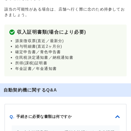
該当の可能性がある場合は、店舗へ行く際に念のため持参してお
きましょう。
収入証明書類(場合により必要)
源泉徴収票(直近／最新分)
給与明細書(直近2ヶ月分)
確定申告書／青色申告書
住民税決定通知書／納税通知書
所得(課税)証明書
年金証書／年金通知書
自動契約機に関するQ&A
手続きに必要な書類は何ですか
Q.