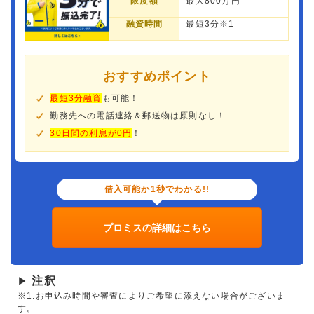
限度額
最大800万円
融資時間
最短3分※1
おすすめポイント
最短3分融資
も可能！
勤務先への電話連絡＆郵送物は原則なし！
30日間の利息が0円
！
借入可能か1秒でわかる!!
プロミスの詳細はこちら
注釈
▶
※1.お申込み時間や審査によりご希望に添えない場合がございま
す。