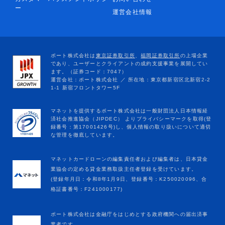
ー
運営会社情報
マネットカードローンの編集責任者および編集者は、日本貸金
業協会の定める貸金業務取扱主任者登録を受けています。
(登録年月日：令和8年1月9日、登録番号：K250020096、合
格証書番号：F241000177)
ポート株式会社は金融庁をはじめとする政府機関への届出済事
業者です。