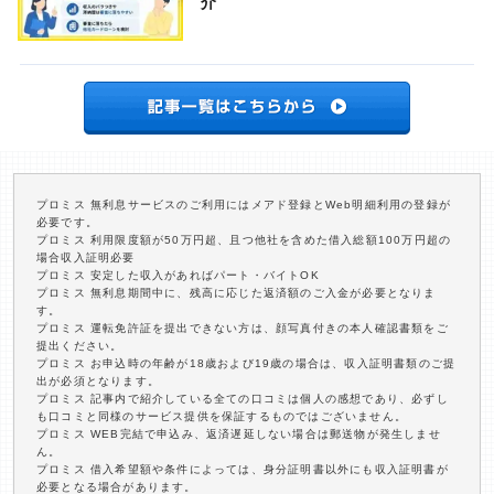
介
プロミス 無利息サービスのご利用にはメアド登録とWeb明細利用の登録が
必要です。
プロミス 利用限度額が50万円超、且つ他社を含めた借入総額100万円超の
場合収入証明必要
プロミス 安定した収入があればパート・バイトOK
プロミス 無利息期間中に、残高に応じた返済額のご入金が必要となりま
す。
プロミス 運転免許証を提出できない方は、顔写真付きの本人確認書類をご
提出ください。
プロミス お申込時の年齢が18歳および19歳の場合は、収入証明書類のご提
出が必須となります。
プロミス 記事内で紹介している全ての口コミは個人の感想であり、必ずし
も口コミと同様のサービス提供を保証するものではございません。
プロミス WEB完結で申込み、返済遅延しない場合は郵送物が発生しませ
ん。
プロミス 借入希望額や条件によっては、身分証明書以外にも収入証明書が
必要となる場合があります。