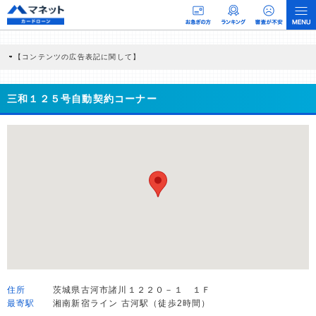
【コンテンツの広告表記に関して】
本コンテンツには、紹介している商品・商材の広告（リンク）を含む場合がありま
す。 これらの広告を経由して読者が企業ホームページを訪れ、成約が発生すると弊
社に対して企業から紹介報酬が支払われるという収益モデルです。 ただし、特定の
三和１２５号自動契約コーナー
商品を根拠なくPRするものではなく、当編集部の調査／ユーザーへの口コミ収集な
どに基づき、公平性を担保した情報提供を行っています。
>提携企業一覧
住所
茨城県古河市諸川１２２０－１ １Ｆ
最寄駅
湘南新宿ライン 古河駅（徒歩2時間）