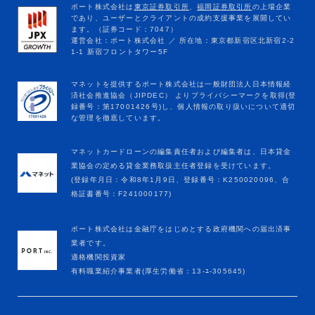
マネットカードローンの編集責任者および編集者は、日本貸金
業協会の定める貸金業務取扱主任者登録を受けています。
(登録年月日：令和8年1月9日、登録番号：K250020096、合
格証書番号：F241000177)
ポート株式会社は金融庁をはじめとする政府機関への届出済事
業者です。
適格機関投資家
有料職業紹介事業者(厚生労働省：13-ﾕ-305645)