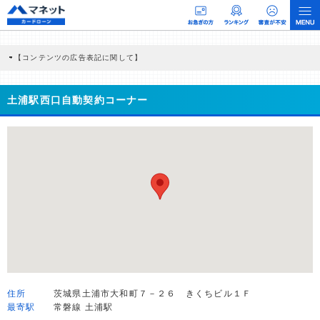
【コンテンツの広告表記に関して】
本コンテンツには、紹介している商品・商材の広告（リンク）を含む場合がありま
す。 これらの広告を経由して読者が企業ホームページを訪れ、成約が発生すると弊
社に対して企業から紹介報酬が支払われるという収益モデルです。 ただし、特定の
土浦駅西口自動契約コーナー
商品を根拠なくPRするものではなく、当編集部の調査／ユーザーへの口コミ収集な
どに基づき、公平性を担保した情報提供を行っています。
>提携企業一覧
住所
茨城県土浦市大和町７－２６ きくちビル１Ｆ
最寄駅
常磐線 土浦駅