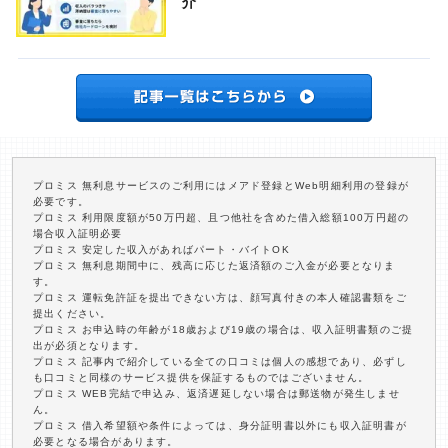
介
プロミス 無利息サービスのご利用にはメアド登録とWeb明細利用の登録が
必要です。
プロミス 利用限度額が50万円超、且つ他社を含めた借入総額100万円超の
場合収入証明必要
プロミス 安定した収入があればパート・バイトOK
プロミス 無利息期間中に、残高に応じた返済額のご入金が必要となりま
す。
プロミス 運転免許証を提出できない方は、顔写真付きの本人確認書類をご
提出ください。
プロミス お申込時の年齢が18歳および19歳の場合は、収入証明書類のご提
出が必須となります。
プロミス 記事内で紹介している全ての口コミは個人の感想であり、必ずし
も口コミと同様のサービス提供を保証するものではございません。
プロミス WEB完結で申込み、返済遅延しない場合は郵送物が発生しませ
ん。
プロミス 借入希望額や条件によっては、身分証明書以外にも収入証明書が
必要となる場合があります。