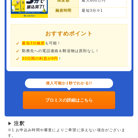
限度額
最大800万円
融資時間
最短3分※1
おすすめポイント
最短3分融資
も可能！
勤務先への電話連絡＆郵送物は原則なし！
30日間の利息が0円
！
借入可能か1秒でわかる!!
プロミスの詳細はこちら
注釈
▶
※1.お申込み時間や審査によりご希望に添えない場合がございま
す。