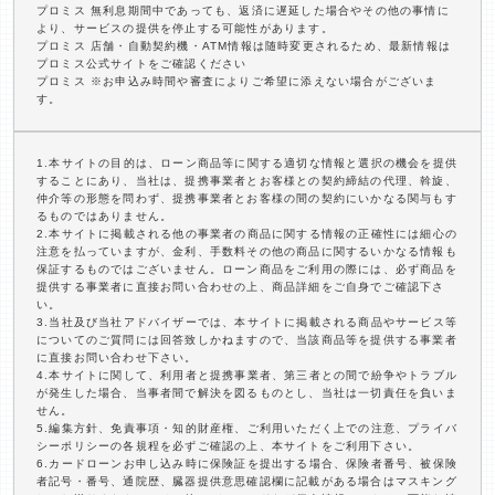
プロミス 無利息期間中であっても、返済に遅延した場合やその他の事情に
より、サービスの提供を停止する可能性があります。
プロミス 店舗・自動契約機・ATM情報は随時変更されるため、最新情報は
プロミス公式サイトをご確認ください
プロミス ※お申込み時間や審査によりご希望に添えない場合がございま
す。
1.本サイトの目的は、ローン商品等に関する適切な情報と選択の機会を提供
することにあり、当社は、提携事業者とお客様との契約締結の代理、斡旋、
仲介等の形態を問わず、提携事業者とお客様の間の契約にいかなる関与もす
るものではありません。
2.本サイトに掲載される他の事業者の商品に関する情報の正確性には細心の
注意を払っていますが、金利、手数料その他の商品に関するいかなる情報も
保証するものではございません。ローン商品をご利用の際には、必ず商品を
提供する事業者に直接お問い合わせの上、商品詳細をご自身でご確認下さ
い。
3.当社及び当社アドバイザーでは、本サイトに掲載される商品やサービス等
についてのご質問には回答致しかねますので、当該商品等を提供する事業者
に直接お問い合わせ下さい。
4.本サイトに関して、利用者と提携事業者、第三者との間で紛争やトラブル
が発生した場合、当事者間で解決を図るものとし、当社は一切責任を負いま
せん。
5.編集方針、免責事項・知的財産権、ご利用いただく上での注意、プライバ
シーポリシーの各規程を必ずご確認の上、本サイトをご利用下さい。
6.カードローンお申し込み時に保険証を提出する場合、保険者番号、被保険
者記号・番号、通院歴、臓器提供意思確認欄に記載がある場合はマスキング