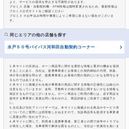
より、サービスの提供を停止する可能性があります。
プロミス 店舗・自動契約機・ATM情報は随時変更されるため、最新情報は
プロミス公式サイトをご確認ください
プロミス ※お申込み時間や審査によりご希望に添えない場合がございま
す。
同じエリアの他の店舗を探す
水戸５０号バイパス河和田自動契約コーナー
1.本サイトの目的は、ローン商品等に関する適切な情報と選択の機会を提供
することにあり、当社は、提携事業者とお客様との契約締結の代理、斡旋、
仲介等の形態を問わず、提携事業者とお客様の間の契約にいかなる関与もす
るものではありません。
2.本サイトに掲載される他の事業者の商品に関する情報の正確性には細心の
注意を払っていますが、金利、手数料その他の商品に関するいかなる情報も
保証するものではございません。ローン商品をご利用の際には、必ず商品を
提供する事業者に直接お問い合わせの上、商品詳細をご自身でご確認下さ
い。
3.当社及び当社アドバイザーでは、本サイトに掲載される商品やサービス等
についてのご質問には回答致しかねますので、当該商品等を提供する事業者
に直接お問い合わせ下さい。
4.本サイトに関して、利用者と提携事業者、第三者との間で紛争やトラブル
が発生した場合、当事者間で解決を図るものとし、当社は一切責任を負いま