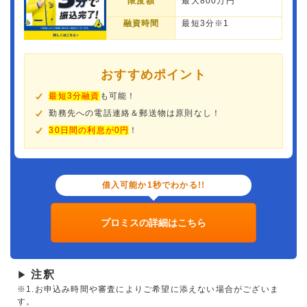
限度額
最大800万円
融資時間
最短3分※1
おすすめポイント
最短3分融資
も可能！
勤務先への電話連絡＆郵送物は原則なし！
30日間の利息が0円
！
借入可能か1秒でわかる!!
プロミスの詳細はこちら
注釈
▶
※1.お申込み時間や審査によりご希望に添えない場合がございま
す。