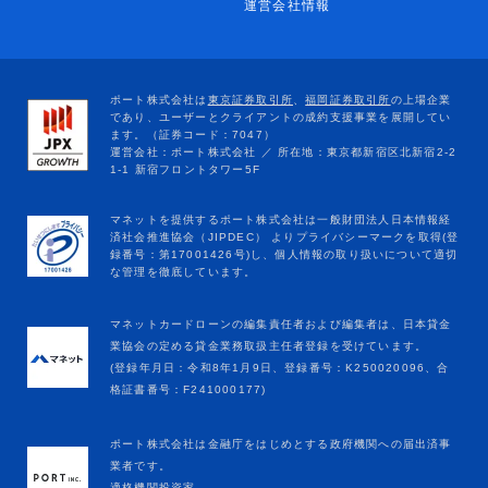
運営会社情報
マネットカードローンの編集責任者および編集者は、日本貸金
業協会の定める貸金業務取扱主任者登録を受けています。
(登録年月日：令和8年1月9日、登録番号：K250020096、合
格証書番号：F241000177)
ポート株式会社は金融庁をはじめとする政府機関への届出済事
業者です。
適格機関投資家