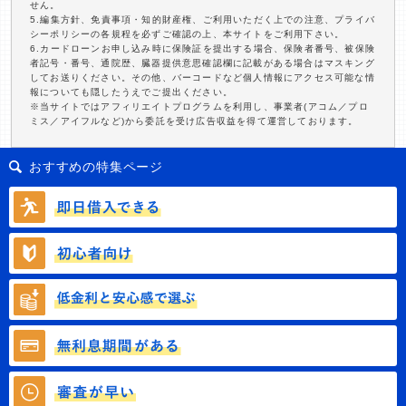
せん。
5.編集方針、免責事項・知的財産権、ご利用いただく上での注意、プライバ
シーポリシーの各規程を必ずご確認の上、本サイトをご利用下さい。
6.カードローンお申し込み時に保険証を提出する場合、保険者番号、被保険
者記号・番号、通院歴、臓器提供意思確認欄に記載がある場合はマスキング
してお送りください。その他、バーコードなど個人情報にアクセス可能な情
報についても隠したうえでご提出ください。
※当サイトではアフィリエイトプログラムを利用し、事業者(アコム／プロ
ミス／アイフルなど)から委託を受け広告収益を得て運営しております。
おすすめの特集ページ