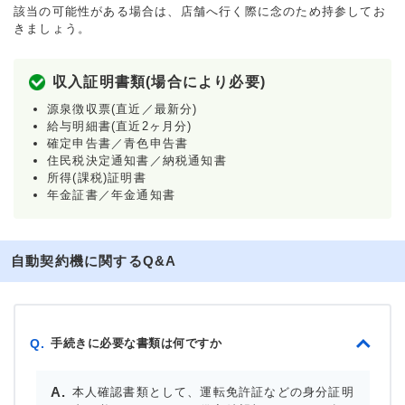
該当の可能性がある場合は、店舗へ行く際に念のため持参してお
きましょう。
収入証明書類(場合により必要)
源泉徴収票(直近／最新分)
給与明細書(直近2ヶ月分)
確定申告書／青色申告書
住民税決定通知書／納税通知書
所得(課税)証明書
年金証書／年金通知書
自動契約機に関するQ&A
手続きに必要な書類は何ですか
Q.
本人確認書類として、運転免許証などの身分証明