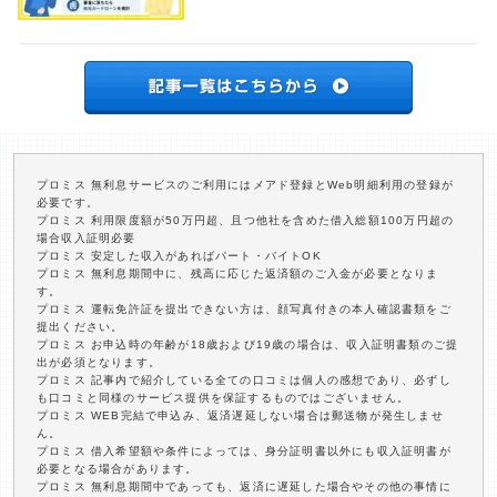
プロミス 無利息サービスのご利用にはメアド登録とWeb明細利用の登録が
必要です。
プロミス 利用限度額が50万円超、且つ他社を含めた借入総額100万円超の
場合収入証明必要
プロミス 安定した収入があればパート・バイトOK
プロミス 無利息期間中に、残高に応じた返済額のご入金が必要となりま
す。
プロミス 運転免許証を提出できない方は、顔写真付きの本人確認書類をご
提出ください。
プロミス お申込時の年齢が18歳および19歳の場合は、収入証明書類のご提
出が必須となります。
プロミス 記事内で紹介している全ての口コミは個人の感想であり、必ずし
も口コミと同様のサービス提供を保証するものではございません。
プロミス WEB完結で申込み、返済遅延しない場合は郵送物が発生しませ
ん。
プロミス 借入希望額や条件によっては、身分証明書以外にも収入証明書が
必要となる場合があります。
プロミス 無利息期間中であっても、返済に遅延した場合やその他の事情に