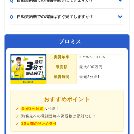
自動契約機での増額手続きはできますか？
Q.
自動契約機での増額はすぐ完了しますか？
Q.
プロミス
実質年率
2.5%〜18.0%
限度額
最大800万円
融資時間
最短3分※1
おすすめポイント
最短3分融資
も可能！
勤務先への電話連絡＆郵送物は原則なし！
30日間の利息が0円
！