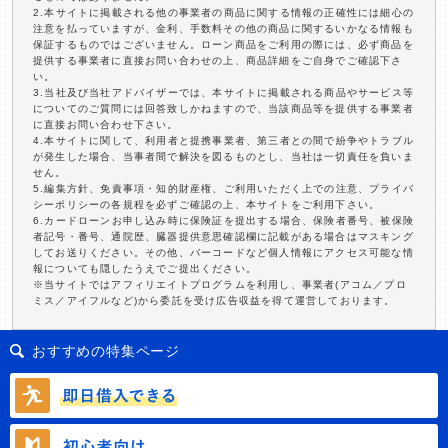
2.本サイトに掲載される他の事業者の商品に関する情報の正確性には細心の
注意を払っていますが、金利、手数料その他の商品に関するいかなる情報も
保証するものではございません。ローン商品をご利用の際には、必ず商品を
提供する事業者に直接お問い合わせの上、商品詳細をご自身でご確認下さ
い。
3.当社及び当社アドバイザーでは、本サイトに掲載される商品やサービス等
についてのご質問には回答致しかねますので、当該商品等を提供する事業者
に直接お問い合わせ下さい。
4.本サイトに関して、利用者と提携事業者、第三者との間で紛争やトラブル
が発生した場合、当事者間で解決を図るものとし、当社は一切責任を負いま
せん。
5.編集方針、免責事項・知的財産権、ご利用いただく上での注意、プライバ
シーポリシーの各規程を必ずご確認の上、本サイトをご利用下さい。
6.カードローンお申し込み時に保険証を提出する場合、保険者番号、被保険
者記号・番号、通院歴、臓器提供意思確認欄に記載がある場合はマスキング
してお送りください。その他、バーコードなど個人情報にアクセス可能な情
報についても隠したうえでご提出ください。
※当サイトではアフィリエイトプログラムを利用し、事業者(アコム／プロ
ミス／アイフルなど)から委託を受け広告収益を得て運営しております。
おすすめの特集ページ