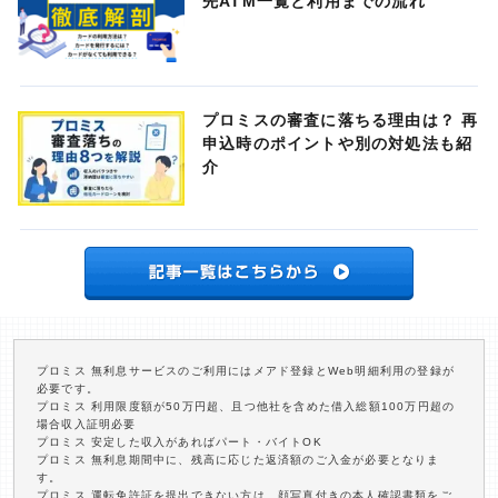
先ATM一覧と利用までの流れ
プロミスの審査に落ちる理由は？ 再
申込時のポイントや別の対処法も紹
介
プロミス 無利息サービスのご利用にはメアド登録とWeb明細利用の登録が
必要です。
プロミス 利用限度額が50万円超、且つ他社を含めた借入総額100万円超の
場合収入証明必要
プロミス 安定した収入があればパート・バイトOK
プロミス 無利息期間中に、残高に応じた返済額のご入金が必要となりま
す。
プロミス 運転免許証を提出できない方は、顔写真付きの本人確認書類をご