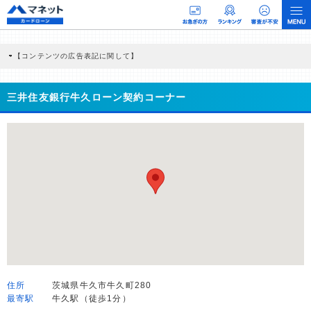
【コンテンツの広告表記に関して】
本コンテンツには、紹介している商品・商材の広告（リンク）を含む場合がありま
す。 これらの広告を経由して読者が企業ホームページを訪れ、成約が発生すると弊
社に対して企業から紹介報酬が支払われるという収益モデルです。 ただし、特定の
三井住友銀行牛久ローン契約コーナー
商品を根拠なくPRするものではなく、当編集部の調査／ユーザーへの口コミ収集な
どに基づき、公平性を担保した情報提供を行っています。
>提携企業一覧
住所
茨城県牛久市牛久町280
最寄駅
牛久駅（徒歩1分）