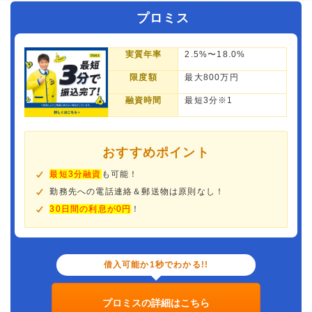
プロミス
実質年率
2.5%〜18.0%
限度額
最大800万円
融資時間
最短3分※1
おすすめポイント
最短3分融資
も可能！
勤務先への電話連絡＆郵送物は原則なし！
30日間の利息が0円
！
借入可能か1秒でわかる!!
プロミスの詳細はこちら