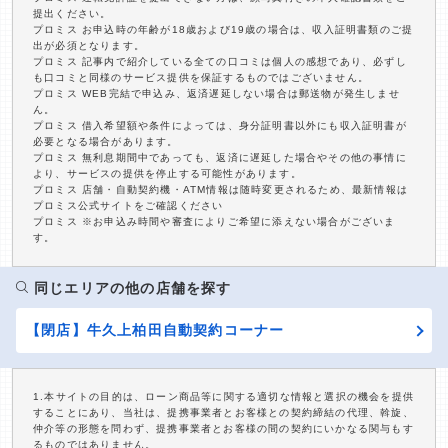
提出ください。
プロミス お申込時の年齢が18歳および19歳の場合は、収入証明書類のご提
出が必須となります。
プロミス 記事内で紹介している全ての口コミは個人の感想であり、必ずし
も口コミと同様のサービス提供を保証するものではございません。
プロミス WEB完結で申込み、返済遅延しない場合は郵送物が発生しませ
ん。
プロミス 借入希望額や条件によっては、身分証明書以外にも収入証明書が
必要となる場合があります。
プロミス 無利息期間中であっても、返済に遅延した場合やその他の事情に
より、サービスの提供を停止する可能性があります。
プロミス 店舗・自動契約機・ATM情報は随時変更されるため、最新情報は
プロミス公式サイトをご確認ください
プロミス ※お申込み時間や審査によりご希望に添えない場合がございま
す。
同じエリアの他の店舗を探す
【閉店】牛久上柏田自動契約コーナー
1.本サイトの目的は、ローン商品等に関する適切な情報と選択の機会を提供
することにあり、当社は、提携事業者とお客様との契約締結の代理、斡旋、
仲介等の形態を問わず、提携事業者とお客様の間の契約にいかなる関与もす
るものではありません。