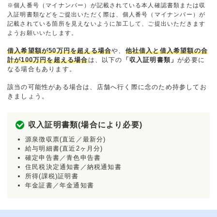
※個人番号（マイナンバー）が記載されている本人確認書類または収
入証明書類などをご提出いただく際は、個人番号（マイナンバー）が
記載されている箇所を見えないように加工して、ご提出いただきます
ようお願いいたします。
借入希望額が50万円を超える場合
や、
他社借入と借入希望額の合
計が100万円を超える場合
は、以下の
「収入証明書類」
が必要に
なる場合もあります。
該当の可能性がある場合は、店舗へ行く際に念のため持参してお
きましょう。
収入証明書類(場合により必要)
源泉徴収票(直近／最新分)
給与明細書(直近2ヶ月分)
確定申告書／青色申告書
住民税決定通知書／納税通知書
所得(課税)証明書
年金証書／年金通知書