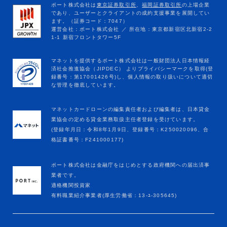
マネットカードローンの編集責任者および編集者は、日本貸金
業協会の定める貸金業務取扱主任者登録を受けています。
(登録年月日：令和8年1月9日、登録番号：K250020096、合
格証書番号：F241000177)
ポート株式会社は金融庁をはじめとする政府機関への届出済事
業者です。
適格機関投資家
有料職業紹介事業者(厚生労働省：13-ﾕ-305645)