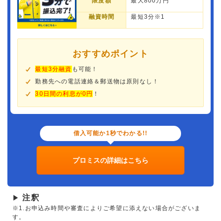
限度額
最大800万円
融資時間
最短3分※1
おすすめポイント
最短3分融資
も可能！
勤務先への電話連絡＆郵送物は原則なし！
30日間の利息が0円
！
借入可能か1秒でわかる!!
プロミスの詳細はこちら
注釈
▶
※1.お申込み時間や審査によりご希望に添えない場合がございま
す。