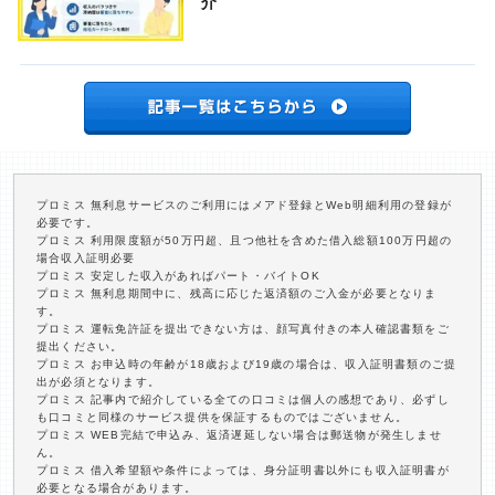
介
プロミス 無利息サービスのご利用にはメアド登録とWeb明細利用の登録が
必要です。
プロミス 利用限度額が50万円超、且つ他社を含めた借入総額100万円超の
場合収入証明必要
プロミス 安定した収入があればパート・バイトOK
プロミス 無利息期間中に、残高に応じた返済額のご入金が必要となりま
す。
プロミス 運転免許証を提出できない方は、顔写真付きの本人確認書類をご
提出ください。
プロミス お申込時の年齢が18歳および19歳の場合は、収入証明書類のご提
出が必須となります。
プロミス 記事内で紹介している全ての口コミは個人の感想であり、必ずし
も口コミと同様のサービス提供を保証するものではございません。
プロミス WEB完結で申込み、返済遅延しない場合は郵送物が発生しませ
ん。
プロミス 借入希望額や条件によっては、身分証明書以外にも収入証明書が
必要となる場合があります。