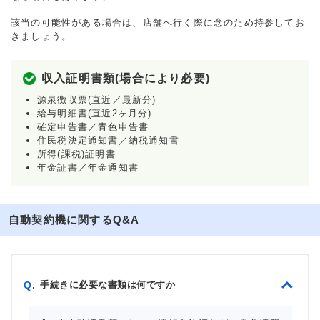
該当の可能性がある場合は、店舗へ行く際に念のため持参してお
きましょう。
収入証明書類(場合により必要)
源泉徴収票(直近／最新分)
給与明細書(直近2ヶ月分)
確定申告書／青色申告書
住民税決定通知書／納税通知書
所得(課税)証明書
年金証書／年金通知書
自動契約機に関するQ&A
手続きに必要な書類は何ですか
Q.