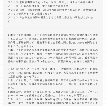
プロミス 無利息期間中であっても、返済に遅延した場合やその他の事情に
より、サービスの提供を停止する可能性があります。
プロミス 店舗・自動契約機・ATM情報は随時変更されるため、最新情報は
プロミス公式サイトをご確認ください
プロミス ※お申込み時間や審査によりご希望に添えない場合がございま
す。
1.本サイトの目的は、ローン商品等に関する適切な情報と選択の機会を提供
することにあり、当社は、提携事業者とお客様との契約締結の代理、斡旋、
仲介等の形態を問わず、提携事業者とお客様の間の契約にいかなる関与もす
るものではありません。
2.本サイトに掲載される他の事業者の商品に関する情報の正確性には細心の
注意を払っていますが、金利、手数料その他の商品に関するいかなる情報も
保証するものではございません。ローン商品をご利用の際には、必ず商品を
提供する事業者に直接お問い合わせの上、商品詳細をご自身でご確認下さ
い。
3.当社及び当社アドバイザーでは、本サイトに掲載される商品やサービス等
についてのご質問には回答致しかねますので、当該商品等を提供する事業者
に直接お問い合わせ下さい。
4.本サイトに関して、利用者と提携事業者、第三者との間で紛争やトラブル
が発生した場合、当事者間で解決を図るものとし、当社は一切責任を負いま
せん。
5.編集方針、免責事項・知的財産権、ご利用いただく上での注意、プライバ
シーポリシーの各規程を必ずご確認の上、本サイトをご利用下さい。
6.カードローンお申し込み時に保険証を提出する場合、保険者番号、被保険
者記号・番号、通院歴、臓器提供意思確認欄に記載がある場合はマスキング