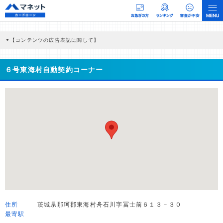
【コンテンツの広告表記に関して】
本コンテンツには、紹介している商品・商材の広告（リンク）を含む場合がありま
す。 これらの広告を経由して読者が企業ホームページを訪れ、成約が発生すると弊
社に対して企業から紹介報酬が支払われるという収益モデルです。 ただし、特定の
６号東海村自動契約コーナー
商品を根拠なくPRするものではなく、当編集部の調査／ユーザーへの口コミ収集な
どに基づき、公平性を担保した情報提供を行っています。
>提携企業一覧
住所
茨城県那珂郡東海村舟石川字冨士前６１３－３０
最寄駅