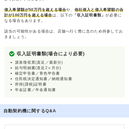
借入希望額が50万円を超える場合
や、
他社借入と借入希望額の合
計が100万円を超える場合
は、以下の
「収入証明書類」
が必要に
なる場合もあります。
該当の可能性がある場合は、店舗へ行く際に念のため持参してお
きましょう。
収入証明書類(場合により必要)
源泉徴収票(直近／最新分)
給与明細書(直近2ヶ月分)
確定申告書／青色申告書
住民税決定通知書／納税通知書
所得(課税)証明書
年金証書／年金通知書
自動契約機に関するQ&A