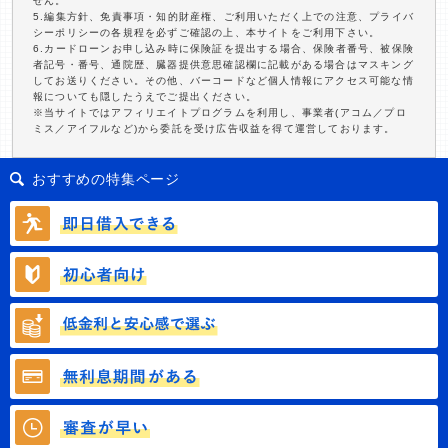
せん。
5.編集方針、免責事項・知的財産権、ご利用いただく上での注意、プライバ
シーポリシーの各規程を必ずご確認の上、本サイトをご利用下さい。
6.カードローンお申し込み時に保険証を提出する場合、保険者番号、被保険
者記号・番号、通院歴、臓器提供意思確認欄に記載がある場合はマスキング
してお送りください。その他、バーコードなど個人情報にアクセス可能な情
報についても隠したうえでご提出ください。
※当サイトではアフィリエイトプログラムを利用し、事業者(アコム／プロ
ミス／アイフルなど)から委託を受け広告収益を得て運営しております。
おすすめの特集ページ