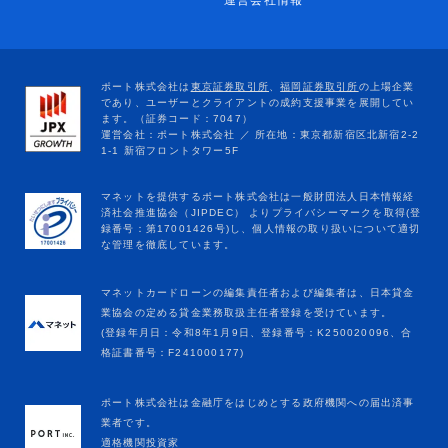
運営会社情報
マネットカードローンの編集責任者および編集者は、日本貸金
業協会の定める貸金業務取扱主任者登録を受けています。
(登録年月日：令和8年1月9日、登録番号：K250020096、合
格証書番号：F241000177)
ポート株式会社は金融庁をはじめとする政府機関への届出済事
業者です。
適格機関投資家