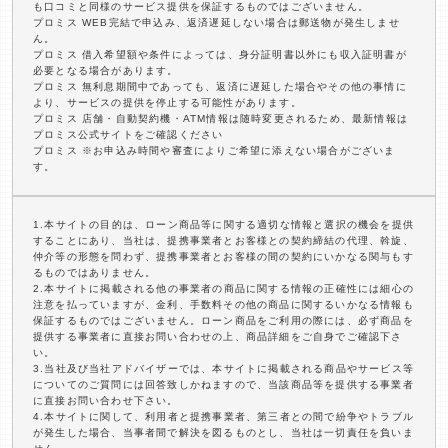
も口コミと同様のサービス提供を保証するものではございません。
プロミス WEB完結で申込み、返済遅延しない場合は郵送物が発生しませ
ん。
プロミス 借入希望額や条件によっては、身分証明書以外にも収入証明書が
必要となる場合があります。
プロミス 無利息期間中であっても、返済に遅延した場合やその他の事情に
より、サービスの提供を停止する可能性があります。
プロミス 店舗・自動契約機・ATM情報は随時変更されるため、最新情報は
プロミス公式サイトをご確認ください
プロミス ※お申込み時間や審査によりご希望に添えない場合がございま
す。
1.本サイトの目的は、ローン商品等に関する適切な情報と選択の機会を提供
することにあり、当社は、提携事業者とお客様との契約締結の代理、斡旋、
仲介等の形態を問わず、提携事業者とお客様の間の契約にいかなる関与もす
るものではありません。
2.本サイトに掲載される他の事業者の商品に関する情報の正確性には細心の
注意を払っていますが、金利、手数料その他の商品に関するいかなる情報も
保証するものではございません。ローン商品をご利用の際には、必ず商品を
提供する事業者に直接お問い合わせの上、商品詳細をご自身でご確認下さ
い。
3.当社及び当社アドバイザーでは、本サイトに掲載される商品やサービス等
についてのご質問には回答致しかねますので、当該商品等を提供する事業者
に直接お問い合わせ下さい。
4.本サイトに関して、利用者と提携事業者、第三者との間で紛争やトラブル
が発生した場合、当事者間で解決を図るものとし、当社は一切責任を負いま