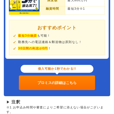
限度額
最大800万円
融資時間
最短3分※1
おすすめポイント
最短3分融資
も可能！
勤務先への電話連絡＆郵送物は原則なし！
30日間の利息が0円
！
借入可能か1秒でわかる!!
プロミスの詳細はこちら
注釈
▶
※1.お申込み時間や審査によりご希望に添えない場合がございま
す。