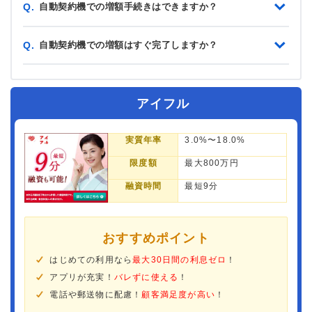
自動契約機での増額手続きはできますか？
Q.
自動契約機での増額はすぐ完了しますか？
Q.
アイフル
実質年率
3.0%〜18.0%
限度額
最大800万円
融資時間
最短9分
おすすめポイント
はじめての利用なら
最大30日間の利息ゼロ
！
アプリが充実！
バレずに使える
！
電話や郵送物に配慮！
顧客満足度が高い
！