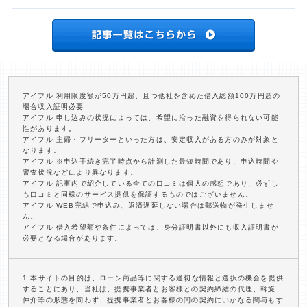
アイフル 利用限度額が50万円超、且つ他社を含めた借入総額100万円超の
場合収入証明必要
アイフル 申し込みの状況によっては、希望に沿った融資を得られない可能
性があります。
アイフル 主婦・フリーターといった方は、安定収入がある方のみが対象と
なります。
アイフル ※申込手続き完了時点から計測した最短時間であり、申込時間や
審査状況などにより異なります。
アイフル 記事内で紹介している全ての口コミは個人の感想であり、必ずし
も口コミと同様のサービス提供を保証するものではございません。
アイフル WEB完結で申込み、返済遅延しない場合は郵送物が発生しませ
ん。
アイフル 借入希望額や条件によっては、身分証明書以外にも収入証明書が
必要となる場合があります。
1.本サイトの目的は、ローン商品等に関する適切な情報と選択の機会を提供
することにあり、当社は、提携事業者とお客様との契約締結の代理、斡旋、
仲介等の形態を問わず、提携事業者とお客様の間の契約にいかなる関与もす