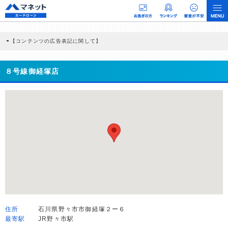
【コンテンツの広告表記に関して】
本コンテンツには、紹介している商品・商材の広告（リンク）を含む場合がありま
す。 これらの広告を経由して読者が企業ホームページを訪れ、成約が発生すると弊
社に対して企業から紹介報酬が支払われるという収益モデルです。 ただし、特定の
８号線御経塚店
商品を根拠なくPRするものではなく、当編集部の調査／ユーザーへの口コミ収集な
どに基づき、公平性を担保した情報提供を行っています。
>提携企業一覧
住所
石川県野々市市御経塚２ー６
最寄駅
JR野々市駅