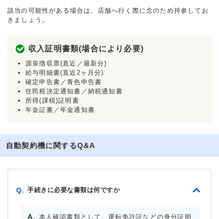
該当の可能性がある場合は、店舗へ行く際に念のため持参してお
きましょう。
収入証明書類(場合により必要)
源泉徴収票(直近／最新分)
給与明細書(直近2ヶ月分)
確定申告書／青色申告書
住民税決定通知書／納税通知書
所得(課税)証明書
年金証書／年金通知書
自動契約機に関するQ&A
手続きに必要な書類は何ですか
Q.
本人確認書類として、運転免許証などの身分証明