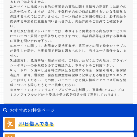
るものではありません。
2.本サイトに掲載される他の事業者の商品に関する情報の正確性には細心の
注意を払っていますが、金利、手数料その他の商品に関するいかなる情報も
保証するものではございません。ローン商品をご利用の際には、必ず商品を
提供する事業者に直接お問い合わせの上、商品詳細をご自身でご確認下さ
い。
3.当社及び当社アドバイザーでは、本サイトに掲載される商品やサービス等
についてのご質問には回答致しかねますので、当該商品等を提供する事業者
に直接お問い合わせ下さい。
4.本サイトに関して、利用者と提携事業者、第三者との間で紛争やトラブル
が発生した場合、当事者間で解決を図るものとし、当社は一切責任を負いま
せん。
5.編集方針、免責事項・知的財産権、ご利用いただく上での注意、プライバ
シーポリシーの各規程を必ずご確認の上、本サイトをご利用下さい。
6.カードローンお申し込み時に保険証を提出する場合、保険者番号、被保険
者記号・番号、通院歴、臓器提供意思確認欄に記載がある場合はマスキング
してお送りください。その他、バーコードなど個人情報にアクセス可能な情
報についても隠したうえでご提出ください。
※当サイトではアフィリエイトプログラムを利用し、事業者(アコム／プロ
ミス／アイフルなど)から委託を受け広告収益を得て運営しております。
おすすめの特集ページ