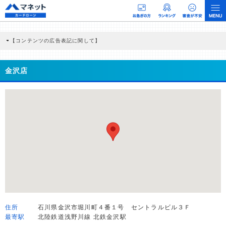
【コンテンツの広告表記に関して】
本コンテンツには、紹介している商品・商材の広告（リンク）を含む場合がありま
す。 これらの広告を経由して読者が企業ホームページを訪れ、成約が発生すると弊
社に対して企業から紹介報酬が支払われるという収益モデルです。 ただし、特定の
金沢店
商品を根拠なくPRするものではなく、当編集部の調査／ユーザーへの口コミ収集な
どに基づき、公平性を担保した情報提供を行っています。
>提携企業一覧
住所
石川県金沢市堀川町４番１号 セントラルビル３Ｆ
最寄駅
北陸鉄道浅野川線 北鉄金沢駅