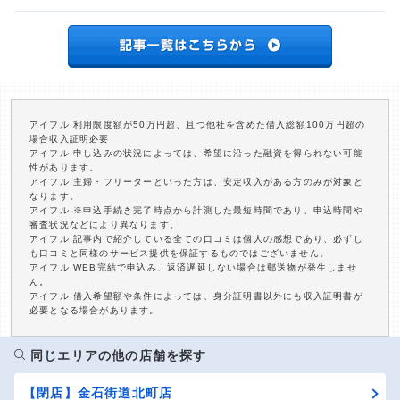
アイフル 利用限度額が50万円超、且つ他社を含めた借入総額100万円超の
場合収入証明必要
アイフル 申し込みの状況によっては、希望に沿った融資を得られない可能
性があります。
アイフル 主婦・フリーターといった方は、安定収入がある方のみが対象と
なります。
アイフル ※申込手続き完了時点から計測した最短時間であり、申込時間や
審査状況などにより異なります。
アイフル 記事内で紹介している全ての口コミは個人の感想であり、必ずし
も口コミと同様のサービス提供を保証するものではございません。
アイフル WEB完結で申込み、返済遅延しない場合は郵送物が発生しませ
ん。
アイフル 借入希望額や条件によっては、身分証明書以外にも収入証明書が
必要となる場合があります。
同じエリアの他の店舗を探す
【閉店】金石街道北町店