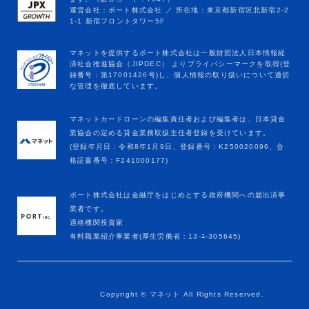
マネットカードローンの編集責任者および編集者は、日本貸金
業協会の定める貸金業務取扱主任者登録を受けています。
(登録年月日：令和8年1月9日、登録番号：K250020096、合
格証書番号：F241000177)
ポート株式会社は金融庁をはじめとする政府機関への届出済事
業者です。
適格機関投資家
有料職業紹介事業者(厚生労働省：13-ﾕ-305645)