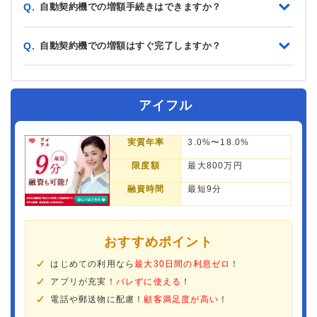
自動契約機での増額手続きはできますか？
Q.
自動契約機での増額はすぐ完了しますか？
Q.
アイフル
実質年率
3.0%〜18.0%
限度額
最大800万円
融資時間
最短9分
おすすめポイント
はじめての利用なら
最大30日間の利息ゼロ
！
アプリが充実！
バレずに使える
！
電話や郵送物に配慮！
顧客満足度が高い
！