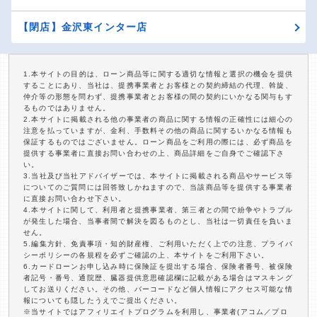
【閉店】金沢東インター店
1.本サイトの目的は、ローン商品等に関する適切な情報と選択の機会を提供
することにあり、当社は、提携事業者とお客様との契約締結の代理、斡旋、
仲介等の形態を問わず、提携事業者とお客様の間の契約にいかなる関与もす
るものではありません。
2.本サイトに掲載される他の事業者の商品に関する情報の正確性には細心の
注意を払っていますが、金利、手数料その他の商品に関するいかなる情報も
保証するものではございません。ローン商品をご利用の際には、必ず商品を
提供する事業者に直接お問い合わせの上、商品詳細をご自身でご確認下さ
い。
3.当社及び当社アドバイザーでは、本サイトに掲載される商品やサービス等
についてのご質問には回答致しかねますので、当該商品等を提供する事業者
に直接お問い合わせ下さい。
4.本サイトに関して、利用者と提携事業者、第三者との間で紛争やトラブル
が発生した場合、当事者間で解決を図るものとし、当社は一切責任を負いま
せん。
5.編集方針、免責事項・知的財産権、ご利用いただく上での注意、プライバ
シーポリシーの各規程を必ずご確認の上、本サイトをご利用下さい。
6.カードローンお申し込み時に保険証を提出する場合、保険者番号、被保険
者記号・番号、通院歴、臓器提供意思確認欄に記載がある場合はマスキング
してお送りください。その他、バーコードなど個人情報にアクセス可能な情
報についても隠したうえでご提出ください。
※当サイトではアフィリエイトプログラムを利用し、事業者(アコム／プロ