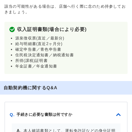
該当の可能性がある場合は、店舗へ行く際に念のため持参してお
きましょう。
収入証明書類(場合により必要)
源泉徴収票(直近／最新分)
給与明細書(直近2ヶ月分)
確定申告書／青色申告書
住民税決定通知書／納税通知書
所得(課税)証明書
年金証書／年金通知書
自動契約機に関するQ&A
手続きに必要な書類は何ですか
Q.
本人確認書類として、運転免許証などの身分証明