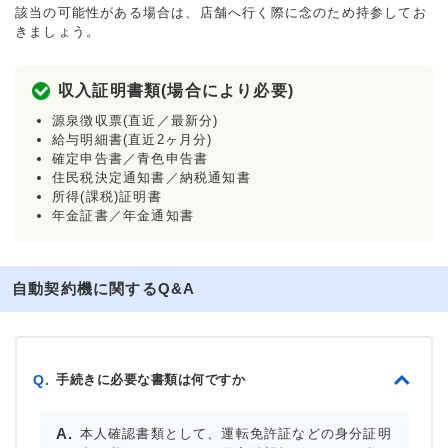
該当の可能性がある場合は、店舗へ行く際に念のため持参してお
きましょう。
収入証明書類(場合により必要)
源泉徴収票(直近／最新分)
給与明細書(直近2ヶ月分)
確定申告書／青色申告書
住民税決定通知書／納税通知書
所得(課税)証明書
年金証書／年金通知書
自動契約機に関するQ&A
手続きに必要な書類は何ですか
Q.
本人確認書類として、運転免許証などの身分証明