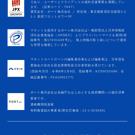
マネットカードローンの編集責任者および編集者は、日本貸金
業協会の定める貸金業務取扱主任者登録を受けています。
(登録年月日：令和8年1月9日、登録番号：K250020096、合
格証書番号：F241000177)
ポート株式会社は金融庁をはじめとする政府機関への届出済事
業者です。
適格機関投資家
有料職業紹介事業者(厚生労働省：13-ﾕ-305645)