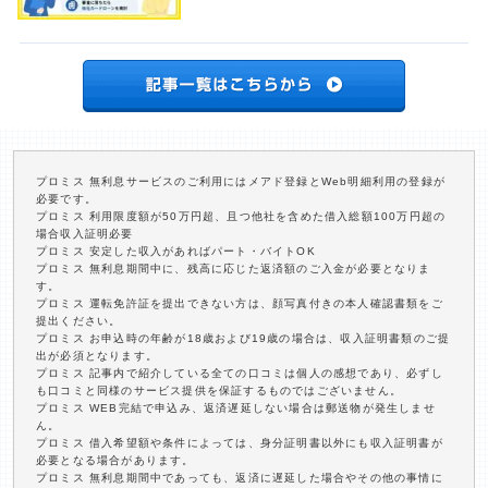
プロミス 無利息サービスのご利用にはメアド登録とWeb明細利用の登録が
必要です。
プロミス 利用限度額が50万円超、且つ他社を含めた借入総額100万円超の
場合収入証明必要
プロミス 安定した収入があればパート・バイトOK
プロミス 無利息期間中に、残高に応じた返済額のご入金が必要となりま
す。
プロミス 運転免許証を提出できない方は、顔写真付きの本人確認書類をご
提出ください。
プロミス お申込時の年齢が18歳および19歳の場合は、収入証明書類のご提
出が必須となります。
プロミス 記事内で紹介している全ての口コミは個人の感想であり、必ずし
も口コミと同様のサービス提供を保証するものではございません。
プロミス WEB完結で申込み、返済遅延しない場合は郵送物が発生しませ
ん。
プロミス 借入希望額や条件によっては、身分証明書以外にも収入証明書が
必要となる場合があります。
プロミス 無利息期間中であっても、返済に遅延した場合やその他の事情に