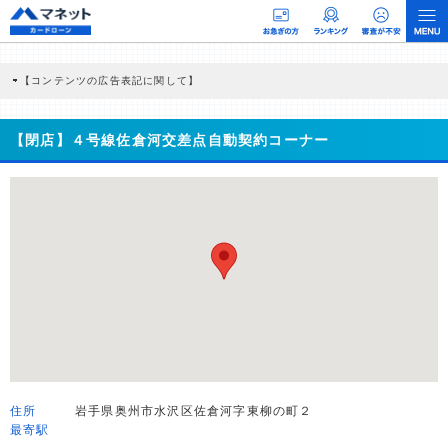
【コンテンツの広告表記に関して】
本コンテンツには、紹介している商品・商材の広告（リンク）を含む場合がありま
す。 これらの広告を経由して読者が企業ホームページを訪れ、成約が発生すると弊
社に対して企業から紹介報酬が支払われるという収益モデルです。 ただし、特定の
【閉店】４号線佐倉河交差点自動契約コーナー
商品を根拠なくPRするものではなく、当編集部の調査／ユーザーへの口コミ収集な
どに基づき、公平性を担保した情報提供を行っています。
>提携企業一覧
住所
岩手県奥州市水沢区佐倉河字東柳の町２
最寄駅