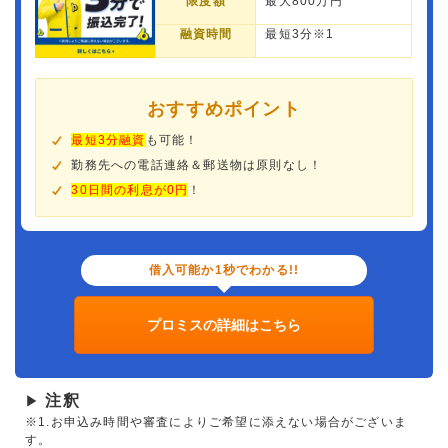
限度額
最大800万円
融資時間
最短3分※1
おすすめポイント
最短3分融資
も可能！
勤務先への電話連絡＆郵送物は原則なし！
30日間の利息が0円
！
借入可能か1秒でわかる!!
プロミスの詳細はこちら
注釈
▶
※1.お申込み時間や審査によりご希望に添えない場合がございま
す。