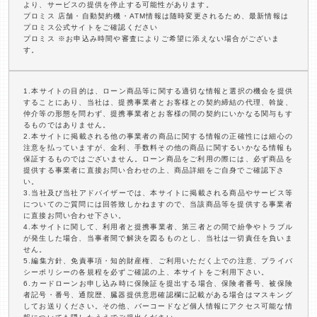
より、サービスの提供を停止する可能性があります。
プロミス 店舗・自動契約機・ATM情報は随時変更されるため、最新情報は
プロミス公式サイトをご確認ください
プロミス ※お申込み時間や審査によりご希望に添えない場合がございま
す。
1.本サイトの目的は、ローン商品等に関する適切な情報と選択の機会を提供
することにあり、当社は、提携事業者とお客様との契約締結の代理、斡旋、
仲介等の形態を問わず、提携事業者とお客様の間の契約にいかなる関与もす
るものではありません。
2.本サイトに掲載される他の事業者の商品に関する情報の正確性には細心の
注意を払っていますが、金利、手数料その他の商品に関するいかなる情報も
保証するものではございません。ローン商品をご利用の際には、必ず商品を
提供する事業者に直接お問い合わせの上、商品詳細をご自身でご確認下さ
い。
3.当社及び当社アドバイザーでは、本サイトに掲載される商品やサービス等
についてのご質問には回答致しかねますので、当該商品等を提供する事業者
に直接お問い合わせ下さい。
4.本サイトに関して、利用者と提携事業者、第三者との間で紛争やトラブル
が発生した場合、当事者間で解決を図るものとし、当社は一切責任を負いま
せん。
5.編集方針、免責事項・知的財産権、ご利用いただく上での注意、プライバ
シーポリシーの各規程を必ずご確認の上、本サイトをご利用下さい。
6.カードローンお申し込み時に保険証を提出する場合、保険者番号、被保険
者記号・番号、通院歴、臓器提供意思確認欄に記載がある場合はマスキング
してお送りください。その他、バーコードなど個人情報にアクセス可能な情