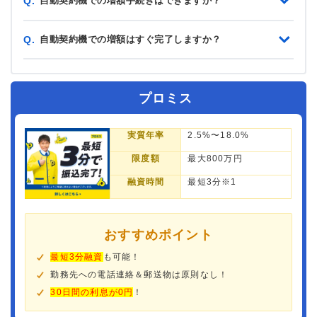
自動契約機での増額手続きはできますか？
Q.
自動契約機での増額はすぐ完了しますか？
Q.
プロミス
実質年率
2.5%〜18.0%
限度額
最大800万円
融資時間
最短3分※1
おすすめポイント
最短3分融資
も可能！
勤務先への電話連絡＆郵送物は原則なし！
30日間の利息が0円
！