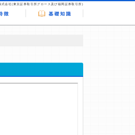
株式会社(東京証券取引所グロース及び福岡証券取引所)
が企業ホームページを訪れ、成約が発生する
はなく、当編集部の調査／ユーザーへの口コ