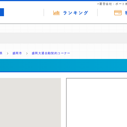
>運営会社：ポート
の広告（リンク）を含む場合があります。 これらの広告を経由して読者
るという収益モデルです。 ただし、特定の商品を根拠なくPRするもので
県
盛岡市
盛岡大通自動契約コーナー
報提供を行っています。