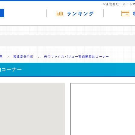
>運営会社：ポート
の広告（リンク）を含む場合があります。 これらの広告を経由して読者
るという収益モデルです。 ただし、特定の商品を根拠なくPRするもので
県
紫波郡矢巾町
矢巾マックスバリュー前自動契約コーナー
報提供を行っています。
約コーナー