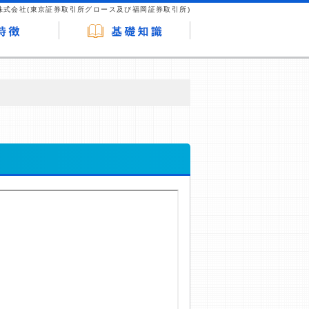
株式会社(東京証券取引所グロース及び福岡証券取引所)
が企業ホームページを訪れ、成約が発生する
はなく、当編集部の調査／ユーザーへの口コ