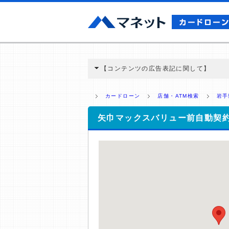
【コンテンツの広告表記に関して】
本コンテンツには、紹介している商品・商材
と弊社に対して企業から紹介報酬が支払われ
カードローン
店舗・ATM検索
岩手
ミ収集などに基づき、公平性を担保した情
>提携企業一覧
矢巾マックスバリュー前自動契