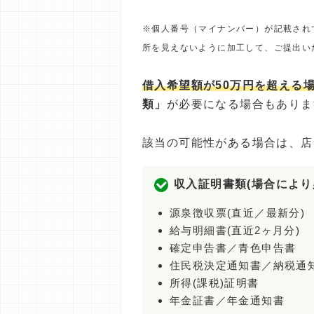
※個人番号（マイナンバー）が記載され
所を見えないように加工して、ご提出い
借入希望額が50万円を超える
類」
が必要になる場合もありま
該当の可能性がある場合は、店
収入証明書類(場合により
源泉徴収票(直近／最新分)
給与明細書(直近2ヶ月分)
確定申告書／青色申告書
住民税決定通知書／納税通
所得(課税)証明書
年金証書／年金通知書