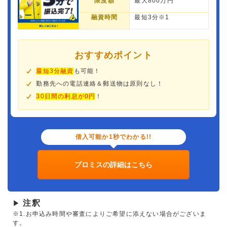
限度額
最大800万円
融資時間
最短3分※1
おすすめポイント
最短3分融資
も可能！
勤務先への電話連絡＆郵送物は原則なし！
30日間の利息が0円
！
借入可能か1秒でわかる!!
プロミスの詳細はこちら
注釈
▶
※1.お申込み時間や審査によりご希望に添えない場合がございま
す。