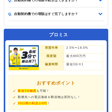
自動契約機での増額手続きはできますか？
Q.
自動契約機での増額はすぐ完了しますか？
Q.
プロミス
実質年率
2.5%〜18.0%
限度額
最大800万円
融資時間
最短3分※1
おすすめポイント
最短3分融資
も可能！
勤務先への電話連絡＆郵送物は原則なし！
30日間の利息が0円
！