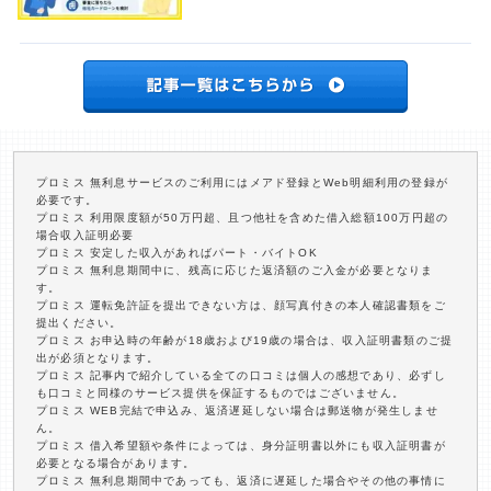
プロミス 無利息サービスのご利用にはメアド登録とWeb明細利用の登録が
必要です。
プロミス 利用限度額が50万円超、且つ他社を含めた借入総額100万円超の
場合収入証明必要
プロミス 安定した収入があればパート・バイトOK
プロミス 無利息期間中に、残高に応じた返済額のご入金が必要となりま
す。
プロミス 運転免許証を提出できない方は、顔写真付きの本人確認書類をご
提出ください。
プロミス お申込時の年齢が18歳および19歳の場合は、収入証明書類のご提
出が必須となります。
プロミス 記事内で紹介している全ての口コミは個人の感想であり、必ずし
も口コミと同様のサービス提供を保証するものではございません。
プロミス WEB完結で申込み、返済遅延しない場合は郵送物が発生しませ
ん。
プロミス 借入希望額や条件によっては、身分証明書以外にも収入証明書が
必要となる場合があります。
プロミス 無利息期間中であっても、返済に遅延した場合やその他の事情に