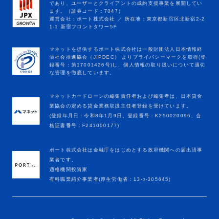
マネットカードローンの編集責任者および編集者は、日本貸金
業協会の定める貸金業務取扱主任者登録を受けています。
(登録年月日：令和8年1月9日、登録番号：K250020096、合
格証書番号：F241000177)
ポート株式会社は金融庁をはじめとする政府機関への届出済事
業者です。
適格機関投資家
有料職業紹介事業者(厚生労働省：13-ﾕ-305645)