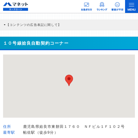
【コンテンツの広告表記に関して】
本コンテンツには、紹介している商品・商材の広告（リンク）を含む場合がありま
す。 これらの広告を経由して読者が企業ホームページを訪れ、成約が発生すると弊
社に対して企業から紹介報酬が支払われるという収益モデルです。 ただし、特定の
１０号線姶良自動契約コーナー
商品を根拠なくPRするものではなく、当編集部の調査／ユーザーへの口コミ収集な
どに基づき、公平性を担保した情報提供を行っています。
>提携企業一覧
住所
鹿児島県姶良市東餅田１７６０ ＮＦビル１Ｆ１０２号
最寄駅
帖佐駅（徒歩9分）