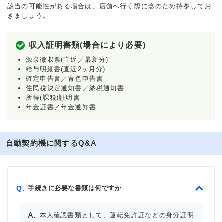
該当の可能性がある場合は、店舗へ行く際に念のため持参してお
きましょう。
収入証明書類(場合により必要)
源泉徴収票(直近／最新分)
給与明細書(直近2ヶ月分)
確定申告書／青色申告書
住民税決定通知書／納税通知書
所得(課税)証明書
年金証書／年金通知書
自動契約機に関するQ&A
手続きに必要な書類は何ですか
Q.
本人確認書類として、運転免許証などの身分証明