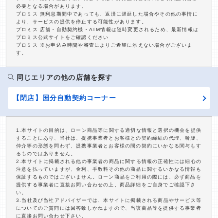
必要となる場合があります。
プロミス 無利息期間中であっても、返済に遅延した場合やその他の事情に
より、サービスの提供を停止する可能性があります。
プロミス 店舗・自動契約機・ATM情報は随時変更されるため、最新情報は
プロミス公式サイトをご確認ください
プロミス ※お申込み時間や審査によりご希望に添えない場合がございま
す。
同じエリアの他の店舗を探す
【閉店】国分自動契約コーナー
1.本サイトの目的は、ローン商品等に関する適切な情報と選択の機会を提供
することにあり、当社は、提携事業者とお客様との契約締結の代理、斡旋、
仲介等の形態を問わず、提携事業者とお客様の間の契約にいかなる関与もす
るものではありません。
2.本サイトに掲載される他の事業者の商品に関する情報の正確性には細心の
注意を払っていますが、金利、手数料その他の商品に関するいかなる情報も
保証するものではございません。ローン商品をご利用の際には、必ず商品を
提供する事業者に直接お問い合わせの上、商品詳細をご自身でご確認下さ
い。
3.当社及び当社アドバイザーでは、本サイトに掲載される商品やサービス等
についてのご質問には回答致しかねますので、当該商品等を提供する事業者
に直接お問い合わせ下さい。