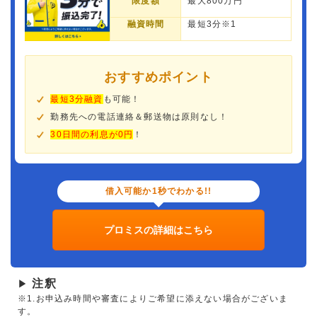
限度額
最大800万円
融資時間
最短3分※1
おすすめポイント
最短3分融資
も可能！
勤務先への電話連絡＆郵送物は原則なし！
30日間の利息が0円
！
借入可能か1秒でわかる!!
プロミスの詳細はこちら
注釈
▶
※1.お申込み時間や審査によりご希望に添えない場合がございま
す。