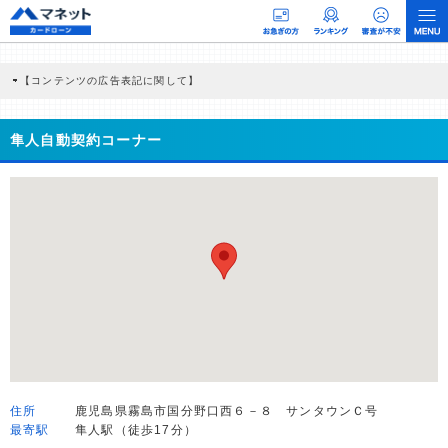
【コンテンツの広告表記に関して】
本コンテンツには、紹介している商品・商材の広告（リンク）を含む場合がありま
す。 これらの広告を経由して読者が企業ホームページを訪れ、成約が発生すると弊
社に対して企業から紹介報酬が支払われるという収益モデルです。 ただし、特定の
隼人自動契約コーナー
商品を根拠なくPRするものではなく、当編集部の調査／ユーザーへの口コミ収集な
どに基づき、公平性を担保した情報提供を行っています。
>提携企業一覧
住所
鹿児島県霧島市国分野口西６－８ サンタウンＣ号
最寄駅
隼人駅（徒歩17分）