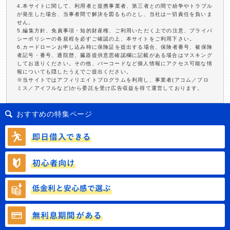
4.本サイトに関して、利用者と提携事業者、第三者との間で紛争やトラブル
が発生した場合、当事者間で解決を図るものとし、当社は一切責任を負いま
せん。
5.編集方針、免責事項・知的財産権、ご利用いただく上での注意、プライバ
シーポリシーの各規程を必ずご確認の上、本サイトをご利用下さい。
6.カードローンお申し込み時に保険証を提出する場合、保険者番号、被保険
者記号・番号、通院歴、臓器提供意思確認欄に記載がある場合はマスキング
してお送りください。その他、バーコードなど個人情報にアクセス可能な情
報についても隠したうえでご提出ください。
※当サイトではアフィリエイトプログラムを利用し、事業者(アコム／プロ
ミス／アイフルなど)から委託を受け広告収益を得て運営しております。
おすすめの特集ページ