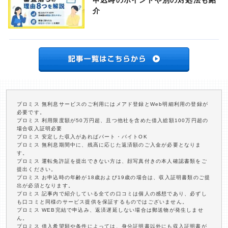
申込時のポイントや別の対処法も紹
介
プロミス 無利息サービスのご利用にはメアド登録とWeb明細利用の登録が
必要です。
プロミス 利用限度額が50万円超、且つ他社を含めた借入総額100万円超の
場合収入証明必要
プロミス 安定した収入があればパート・バイトOK
プロミス 無利息期間中に、残高に応じた返済額のご入金が必要となりま
す。
プロミス 運転免許証を提出できない方は、顔写真付きの本人確認書類をご
提出ください。
プロミス お申込時の年齢が18歳および19歳の場合は、収入証明書類のご提
出が必須となります。
プロミス 記事内で紹介している全ての口コミは個人の感想であり、必ずし
も口コミと同様のサービス提供を保証するものではございません。
プロミス WEB完結で申込み、返済遅延しない場合は郵送物が発生しませ
ん。
プロミス 借入希望額や条件によっては、身分証明書以外にも収入証明書が