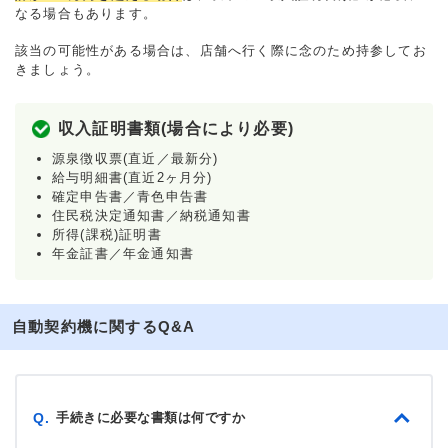
なる場合もあります。
該当の可能性がある場合は、店舗へ行く際に念のため持参してお
きましょう。
収入証明書類(場合により必要)
源泉徴収票(直近／最新分)
給与明細書(直近2ヶ月分)
確定申告書／青色申告書
住民税決定通知書／納税通知書
所得(課税)証明書
年金証書／年金通知書
自動契約機に関するQ&A
手続きに必要な書類は何ですか
Q.