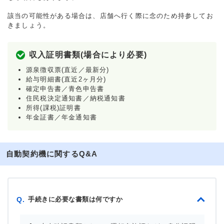
該当の可能性がある場合は、店舗へ行く際に念のため持参してお
きましょう。
収入証明書類(場合により必要)
源泉徴収票(直近／最新分)
給与明細書(直近2ヶ月分)
確定申告書／青色申告書
住民税決定通知書／納税通知書
所得(課税)証明書
年金証書／年金通知書
自動契約機に関するQ&A
手続きに必要な書類は何ですか
Q.