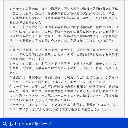
1.本サイトの目的は、ローン商品等に関する適切な情報と選択の機会を提供
することにあり、当社は、提携事業者とお客様との契約締結の代理、斡旋、
仲介等の形態を問わず、提携事業者とお客様の間の契約にいかなる関与もす
るものではありません。
2.本サイトに掲載される他の事業者の商品に関する情報の正確性には細心の
注意を払っていますが、金利、手数料その他の商品に関するいかなる情報も
保証するものではございません。ローン商品をご利用の際には、必ず商品を
提供する事業者に直接お問い合わせの上、商品詳細をご自身でご確認下さ
い。
3.当社及び当社アドバイザーでは、本サイトに掲載される商品やサービス等
についてのご質問には回答致しかねますので、当該商品等を提供する事業者
に直接お問い合わせ下さい。
4.本サイトに関して、利用者と提携事業者、第三者との間で紛争やトラブル
が発生した場合、当事者間で解決を図るものとし、当社は一切責任を負いま
せん。
5.編集方針、免責事項・知的財産権、ご利用いただく上での注意、プライバ
シーポリシーの各規程を必ずご確認の上、本サイトをご利用下さい。
6.カードローンお申し込み時に保険証を提出する場合、保険者番号、被保険
者記号・番号、通院歴、臓器提供意思確認欄に記載がある場合はマスキング
してお送りください。その他、バーコードなど個人情報にアクセス可能な情
報についても隠したうえでご提出ください。
※当サイトではアフィリエイトプログラムを利用し、事業者(アコム／プロ
ミス／アイフルなど)から委託を受け広告収益を得て運営しております。
おすすめの特集ページ