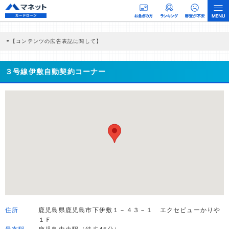
【コンテンツの広告表記に関して】
本コンテンツには、紹介している商品・商材の広告（リンク）を含む場合がありま
す。 これらの広告を経由して読者が企業ホームページを訪れ、成約が発生すると弊
社に対して企業から紹介報酬が支払われるという収益モデルです。 ただし、特定の
３号線伊敷自動契約コーナー
商品を根拠なくPRするものではなく、当編集部の調査／ユーザーへの口コミ収集な
どに基づき、公平性を担保した情報提供を行っています。
>提携企業一覧
住所
鹿児島県鹿児島市下伊敷１－４３－１ エクセビューかりや
１Ｆ