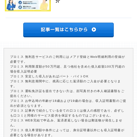
介
プロミス 無利息サービスのご利用にはメアド登録とWeb明細利用の登録が
必要です。
プロミス 利用限度額が50万円超、且つ他社を含めた借入総額100万円超の
場合収入証明必要
プロミス 安定した収入があればパート・バイトOK
プロミス 無利息期間中に、残高に応じた返済額のご入金が必要となりま
す。
プロミス 運転免許証を提出できない方は、顔写真付きの本人確認書類をご
提出ください。
プロミス お申込時の年齢が18歳および19歳の場合は、収入証明書類のご提
出が必須となります。
プロミス 記事内で紹介している全ての口コミは個人の感想であり、必ずし
も口コミと同様のサービス提供を保証するものではございません。
プロミス WEB完結で申込み、返済遅延しない場合は郵送物が発生しませ
ん。
プロミス 借入希望額や条件によっては、身分証明書以外にも収入証明書が
必要となる場合があります。