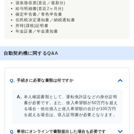
源泉徴収票(直近／最新分)
給与明細書(直近2ヶ月分)
確定申告書／青色申告書
住民税決定通知書／納税通知書
所得(課税)証明書
年金証書／年金通知書
自動契約機に関するQ&A
手続きに必要な書類は何ですか
Q.
本人確認書類として、運転免許証などの身分証明
書が必要です。また、借入希望額が50万円を超え
る場合・他社借入と借入希望額の合計が100万円
を超える場合は、収入証明書が必要となります。
事前にオンラインで書類提出した場合も必要です
Q.