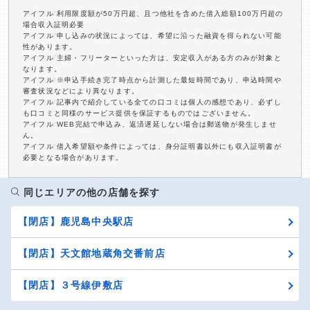
アイフル 利用限度額が50万円超、且つ他社を含めた借入総額100万円超の
場合収入証明必要
アイフル 申し込みの状況によっては、希望に沿った融資を得られない可能
性があります。
アイフル 主婦・フリーターといった方は、安定収入がある方のみが対象と
なります。
アイフル ※申込手続き完了時点から計測した最短時間であり、申込時間や
審査状況などにより異なります。
アイフル 記事内で紹介している全ての口コミは個人の感想であり、必ずし
も口コミと同様のサービス提供を保証するものではございません。
アイフル WEB完結で申込み、返済遅延しない場合は郵送物が発生しませ
ん。
アイフル 借入希望額や条件によっては、身分証明書以外にも収入証明書が
必要となる場合があります。
同じエリアの他の店舗を探す
【閉店】鹿児島中央駅店
【閉店】天文館地蔵角交番前店
【閉店】３号線伊敷店