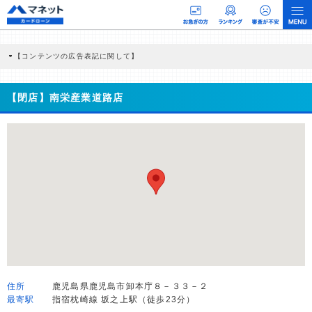
【コンテンツの広告表記に関して】
本コンテンツには、紹介している商品・商材の広告（リンク）を含む場合がありま
す。 これらの広告を経由して読者が企業ホームページを訪れ、成約が発生すると弊
社に対して企業から紹介報酬が支払われるという収益モデルです。 ただし、特定の
【閉店】南栄産業道路店
商品を根拠なくPRするものではなく、当編集部の調査／ユーザーへの口コミ収集な
どに基づき、公平性を担保した情報提供を行っています。
>提携企業一覧
住所
鹿児島県鹿児島市卸本庁８－３３－２
最寄駅
指宿枕崎線 坂之上駅（徒歩23分）