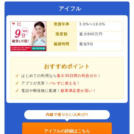
アイフル
実質年率
3.0%〜18.0%
限度額
最大800万円
融資時間
最短9分
おすすめポイント
はじめての利用なら
最大30日間の利息ゼロ
！
アプリが充実！
バレずに使える
！
電話や郵送物に配慮！
顧客満足度が高い
！
内緒で借りたい人向け!!
アイフルの詳細はこちら