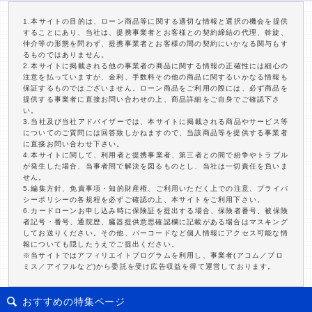
1.本サイトの目的は、ローン商品等に関する適切な情報と選択の機会を提供
することにあり、当社は、提携事業者とお客様との契約締結の代理、斡旋、
仲介等の形態を問わず、提携事業者とお客様の間の契約にいかなる関与もす
るものではありません。
2.本サイトに掲載される他の事業者の商品に関する情報の正確性には細心の
注意を払っていますが、金利、手数料その他の商品に関するいかなる情報も
保証するものではございません。ローン商品をご利用の際には、必ず商品を
提供する事業者に直接お問い合わせの上、商品詳細をご自身でご確認下さ
い。
3.当社及び当社アドバイザーでは、本サイトに掲載される商品やサービス等
についてのご質問には回答致しかねますので、当該商品等を提供する事業者
に直接お問い合わせ下さい。
4.本サイトに関して、利用者と提携事業者、第三者との間で紛争やトラブル
が発生した場合、当事者間で解決を図るものとし、当社は一切責任を負いま
せん。
5.編集方針、免責事項・知的財産権、ご利用いただく上での注意、プライバ
シーポリシーの各規程を必ずご確認の上、本サイトをご利用下さい。
6.カードローンお申し込み時に保険証を提出する場合、保険者番号、被保険
者記号・番号、通院歴、臓器提供意思確認欄に記載がある場合はマスキング
してお送りください。その他、バーコードなど個人情報にアクセス可能な情
報についても隠したうえでご提出ください。
※当サイトではアフィリエイトプログラムを利用し、事業者(アコム／プロ
ミス／アイフルなど)から委託を受け広告収益を得て運営しております。
おすすめの特集ページ