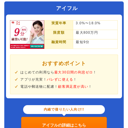
アイフル
実質年率
3.0%〜18.0%
限度額
最大800万円
融資時間
最短9分
おすすめポイント
はじめての利用なら
最大30日間の利息ゼロ
！
アプリが充実！
バレずに使える
！
電話や郵送物に配慮！
顧客満足度が高い
！
内緒で借りたい人向け!!
アイフルの詳細はこちら