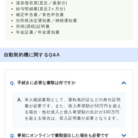
源泉徴収票(直近／最新分)
給与明細書(直近2ヶ月分)
確定申告書／青色申告書
住民税決定通知書／納税通知書
所得(課税)証明書
年金証書／年金通知書
自動契約機に関するQ&A
手続きに必要な書類は何ですか
Q.
本人確認書類として、運転免許証などの身分証明
書が必要です。また、借入希望額が50万円を超え
る場合・他社借入と借入希望額の合計が100万円
を超える場合は、収入証明書が必要となります。
事前にオンラインで書類提出した場合も必要です
Q.