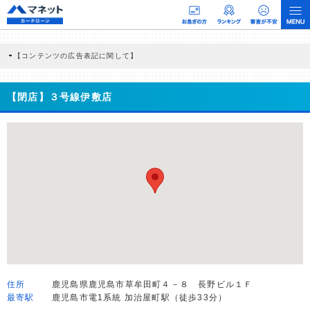
【コンテンツの広告表記に関して】
本コンテンツには、紹介している商品・商材の広告（リンク）を含む場合がありま
す。 これらの広告を経由して読者が企業ホームページを訪れ、成約が発生すると弊
社に対して企業から紹介報酬が支払われるという収益モデルです。 ただし、特定の
【閉店】３号線伊敷店
商品を根拠なくPRするものではなく、当編集部の調査／ユーザーへの口コミ収集な
どに基づき、公平性を担保した情報提供を行っています。
>提携企業一覧
住所
鹿児島県鹿児島市草牟田町４－８ 長野ビル１Ｆ
最寄駅
鹿児島市電1系統 加治屋町駅（徒歩33分）