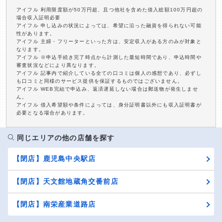
アイフル 利用限度額が50万円超、且つ他社を含めた借入総額100万円超の
場合収入証明必要
アイフル 申し込みの状況によっては、希望に沿った融資を得られない可能
性があります。
アイフル 主婦・フリーターといった方は、安定収入がある方のみが対象と
なります。
アイフル ※申込手続き完了時点から計測した最短時間であり、申込時間や
審査状況などにより異なります。
アイフル 記事内で紹介している全ての口コミは個人の感想であり、必ずし
も口コミと同様のサービス提供を保証するものではございません。
アイフル WEB完結で申込み、返済遅延しない場合は郵送物が発生しませ
ん。
アイフル 借入希望額や条件によっては、身分証明書以外にも収入証明書が
必要となる場合があります。
同じエリアの他の店舗を探す
【閉店】鹿児島中央駅店
【閉店】天文館地蔵角交番前店
【閉店】南栄産業道路店