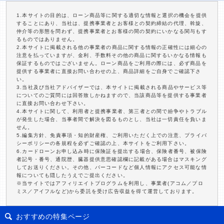
1.本サイトの目的は、ローン商品等に関する適切な情報と選択の機会を提供
することにあり、当社は、提携事業者とお客様との契約締結の代理、斡旋、
仲介等の形態を問わず、提携事業者とお客様の間の契約にいかなる関与もす
るものではありません。
2.本サイトに掲載される他の事業者の商品に関する情報の正確性には細心の
注意を払っていますが、金利、手数料その他の商品に関するいかなる情報も
保証するものではございません。ローン商品をご利用の際には、必ず商品を
提供する事業者に直接お問い合わせの上、商品詳細をご自身でご確認下さ
い。
3.当社及び当社アドバイザーでは、本サイトに掲載される商品やサービス等
についてのご質問には回答致しかねますので、当該商品等を提供する事業者
に直接お問い合わせ下さい。
4.本サイトに関して、利用者と提携事業者、第三者との間で紛争やトラブル
が発生した場合、当事者間で解決を図るものとし、当社は一切責任を負いま
せん。
5.編集方針、免責事項・知的財産権、ご利用いただく上での注意、プライバ
シーポリシーの各規程を必ずご確認の上、本サイトをご利用下さい。
6.カードローンお申し込み時に保険証を提出する場合、保険者番号、被保険
者記号・番号、通院歴、臓器提供意思確認欄に記載がある場合はマスキング
してお送りください。その他、バーコードなど個人情報にアクセス可能な情
報についても隠したうえでご提出ください。
※当サイトではアフィリエイトプログラムを利用し、事業者(アコム／プロ
ミス／アイフルなど)から委託を受け広告収益を得て運営しております。
おすすめの特集ページ