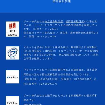
運営会社情報
マネットカードローンの編集責任者および編集者は、日本貸金
業協会の定める貸金業務取扱主任者登録を受けています。
(登録年月日：令和8年1月9日、登録番号：K250020096、合
格証書番号：F241000177)
ポート株式会社は金融庁をはじめとする政府機関への届出済事
業者です。
適格機関投資家