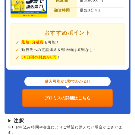
限度額
最大800万円
融資時間
最短3分※1
おすすめポイント
最短3分融資
も可能！
勤務先への電話連絡＆郵送物は原則なし！
30日間の利息が0円
！
借入可能か1秒でわかる!!
プロミスの詳細はこちら
注釈
▶
※1.お申込み時間や審査によりご希望に添えない場合がございま
す。