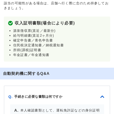
該当の可能性がある場合は、店舗へ行く際に念のため持参してお
きましょう。
収入証明書類(場合により必要)
源泉徴収票(直近／最新分)
給与明細書(直近2ヶ月分)
確定申告書／青色申告書
住民税決定通知書／納税通知書
所得(課税)証明書
年金証書／年金通知書
自動契約機に関するQ&A
手続きに必要な書類は何ですか
Q.
本人確認書類として、運転免許証などの身分証明