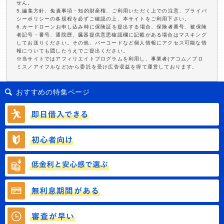
せん。
5.編集方針、免責事項・知的財産権、ご利用いただく上での注意、プライバ
シーポリシーの各規程を必ずご確認の上、本サイトをご利用下さい。
6.カードローンお申し込み時に保険証を提出する場合、保険者番号、被保険
者記号・番号、通院歴、臓器提供意思確認欄に記載がある場合はマスキング
してお送りください。その他、バーコードなど個人情報にアクセス可能な情
報についても隠したうえでご提出ください。
※当サイトではアフィリエイトプログラムを利用し、事業者(アコム／プロ
ミス／アイフルなど)から委託を受け広告収益を得て運営しております。
おすすめの特集ページ