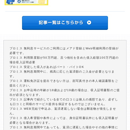
プロミス 無利息サービスのご利用にはメアド登録とWeb明細利用の登録が
必要です。
プロミス 利用限度額が50万円超、且つ他社を含めた借入総額100万円超の
場合収入証明必要
プロミス 安定した収入があればパート・バイトOK
プロミス 無利息期間中に、残高に応じた返済額のご入金が必要となりま
す。
プロミス 運転免許証を提出できない方は、顔写真付きの本人確認書類をご
提出ください。
プロミス お申込時の年齢が18歳および19歳の場合は、収入証明書類のご提
出が必須となります。
プロミス 記事内で紹介している全ての口コミは個人の感想であり、必ずし
も口コミと同様のサービス提供を保証するものではございません。
プロミス WEB完結で申込み、返済遅延しない場合は郵送物が発生しませ
ん。
プロミス 借入希望額や条件によっては、身分証明書以外にも収入証明書が
必要となる場合があります。
プロミス 無利息期間中であっても、返済に遅延した場合やその他の事情に