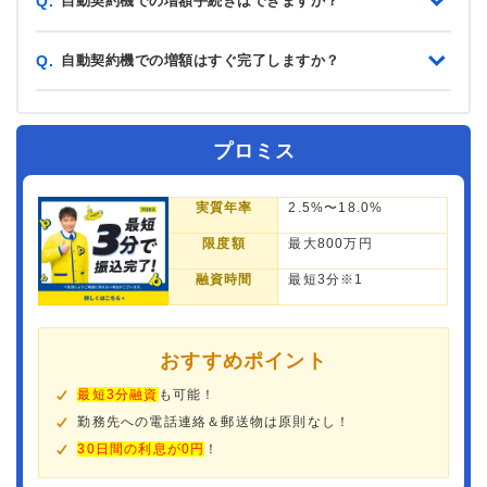
自動契約機での増額手続きはできますか？
Q.
自動契約機での増額はすぐ完了しますか？
Q.
プロミス
実質年率
2.5%〜18.0%
限度額
最大800万円
融資時間
最短3分※1
おすすめポイント
最短3分融資
も可能！
勤務先への電話連絡＆郵送物は原則なし！
30日間の利息が0円
！