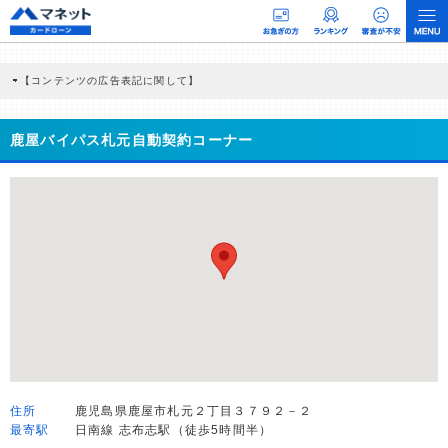
【コンテンツの広告表記に関して】
本コンテンツには、紹介している商品・商材の広告（リンク）を含む場合がありま
す。 これらの広告を経由して読者が企業ホームページを訪れ、成約が発生すると弊
社に対して企業から紹介報酬が支払われるという収益モデルです。 ただし、特定の
鹿屋バイパス札元自動契約コーナー
商品を根拠なくPRするものではなく、当編集部の調査／ユーザーへの口コミ収集な
どに基づき、公平性を担保した情報提供を行っています。
>提携企業一覧
住所
鹿児島県鹿屋市札元２丁目３７９２－２
最寄駅
日南線 志布志駅（徒歩5時間半）