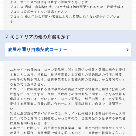
より、サービスの提供を停止する可能性があります。
プロミス 店舗・自動契約機・ATM情報は随時変更されるため、最新情報は
プロミス公式サイトをご確認ください
プロミス ※お申込み時間や審査によりご希望に添えない場合がございま
す。
同じエリアの他の店舗を探す
鹿屋寿通り自動契約コーナー
1.本サイトの目的は、ローン商品等に関する適切な情報と選択の機会を提供
することにあり、当社は、提携事業者とお客様との契約締結の代理、斡旋、
仲介等の形態を問わず、提携事業者とお客様の間の契約にいかなる関与もす
るものではありません。
2.本サイトに掲載される他の事業者の商品に関する情報の正確性には細心の
注意を払っていますが、金利、手数料その他の商品に関するいかなる情報も
保証するものではございません。ローン商品をご利用の際には、必ず商品を
提供する事業者に直接お問い合わせの上、商品詳細をご自身でご確認下さ
い。
3.当社及び当社アドバイザーでは、本サイトに掲載される商品やサービス等
についてのご質問には回答致しかねますので、当該商品等を提供する事業者
に直接お問い合わせ下さい。
4.本サイトに関して、利用者と提携事業者、第三者との間で紛争やトラブル
が発生した場合、当事者間で解決を図るものとし、当社は一切責任を負いま