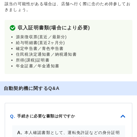
該当の可能性がある場合は、店舗へ行く際に念のため持参してお
きましょう。
収入証明書類(場合により必要)
源泉徴収票(直近／最新分)
給与明細書(直近2ヶ月分)
確定申告書／青色申告書
住民税決定通知書／納税通知書
所得(課税)証明書
年金証書／年金通知書
自動契約機に関するQ&A
手続きに必要な書類は何ですか
Q.
本人確認書類として、運転免許証などの身分証明