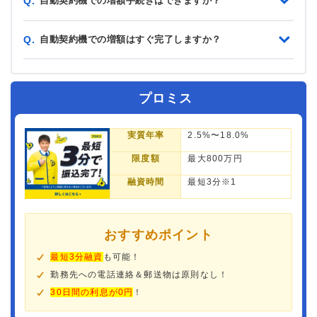
自動契約機での増額手続きはできますか？
Q.
自動契約機での増額はすぐ完了しますか？
Q.
プロミス
実質年率
2.5%〜18.0%
限度額
最大800万円
融資時間
最短3分※1
おすすめポイント
最短3分融資
も可能！
勤務先への電話連絡＆郵送物は原則なし！
30日間の利息が0円
！