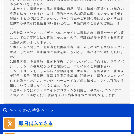
るものではありません。
2.本サイトに掲載される他の事業者の商品に関する情報の正確性には細心の
注意を払っていますが、金利、手数料その他の商品に関するいかなる情報も
保証するものではございません。ローン商品をご利用の際には、必ず商品を
提供する事業者に直接お問い合わせの上、商品詳細をご自身でご確認下さ
い。
3.当社及び当社アドバイザーでは、本サイトに掲載される商品やサービス等
についてのご質問には回答致しかねますので、当該商品等を提供する事業者
に直接お問い合わせ下さい。
4.本サイトに関して、利用者と提携事業者、第三者との間で紛争やトラブル
が発生した場合、当事者間で解決を図るものとし、当社は一切責任を負いま
せん。
5.編集方針、免責事項・知的財産権、ご利用いただく上での注意、プライバ
シーポリシーの各規程を必ずご確認の上、本サイトをご利用下さい。
6.カードローンお申し込み時に保険証を提出する場合、保険者番号、被保険
者記号・番号、通院歴、臓器提供意思確認欄に記載がある場合はマスキング
してお送りください。その他、バーコードなど個人情報にアクセス可能な情
報についても隠したうえでご提出ください。
※当サイトではアフィリエイトプログラムを利用し、事業者(アコム／プロ
ミス／アイフルなど)から委託を受け広告収益を得て運営しております。
おすすめの特集ページ