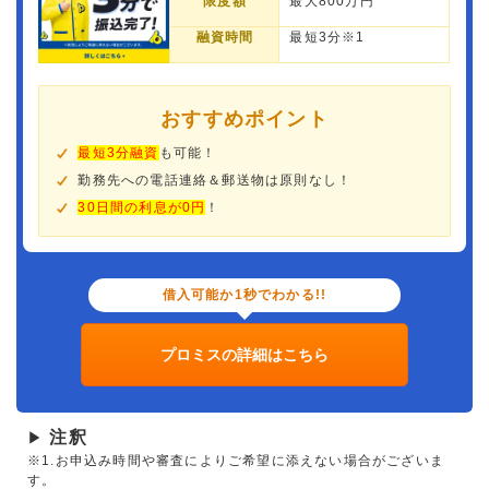
限度額
最大800万円
融資時間
最短3分※1
おすすめポイント
最短3分融資
も可能！
勤務先への電話連絡＆郵送物は原則なし！
30日間の利息が0円
！
借入可能か1秒でわかる!!
プロミスの詳細はこちら
注釈
▶
※1.お申込み時間や審査によりご希望に添えない場合がございま
す。