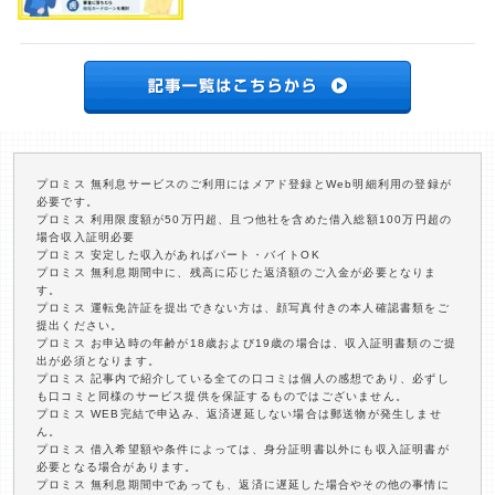
プロミス 無利息サービスのご利用にはメアド登録とWeb明細利用の登録が
必要です。
プロミス 利用限度額が50万円超、且つ他社を含めた借入総額100万円超の
場合収入証明必要
プロミス 安定した収入があればパート・バイトOK
プロミス 無利息期間中に、残高に応じた返済額のご入金が必要となりま
す。
プロミス 運転免許証を提出できない方は、顔写真付きの本人確認書類をご
提出ください。
プロミス お申込時の年齢が18歳および19歳の場合は、収入証明書類のご提
出が必須となります。
プロミス 記事内で紹介している全ての口コミは個人の感想であり、必ずし
も口コミと同様のサービス提供を保証するものではございません。
プロミス WEB完結で申込み、返済遅延しない場合は郵送物が発生しませ
ん。
プロミス 借入希望額や条件によっては、身分証明書以外にも収入証明書が
必要となる場合があります。
プロミス 無利息期間中であっても、返済に遅延した場合やその他の事情に