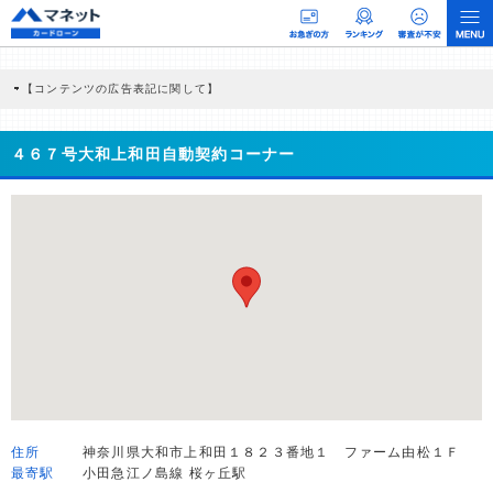
【コンテンツの広告表記に関して】
本コンテンツには、紹介している商品・商材の広告（リンク）を含む場合がありま
す。 これらの広告を経由して読者が企業ホームページを訪れ、成約が発生すると弊
社に対して企業から紹介報酬が支払われるという収益モデルです。 ただし、特定の
４６７号大和上和田自動契約コーナー
商品を根拠なくPRするものではなく、当編集部の調査／ユーザーへの口コミ収集な
どに基づき、公平性を担保した情報提供を行っています。
>提携企業一覧
住所
神奈川県大和市上和田１８２３番地１ ファーム由松１Ｆ
最寄駅
小田急江ノ島線 桜ヶ丘駅