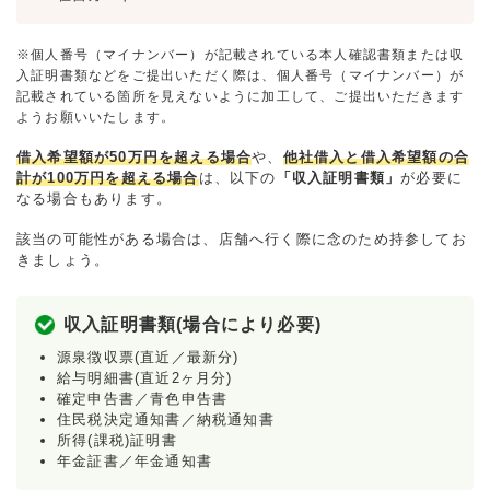
※個人番号（マイナンバー）が記載されている本人確認書類または収
入証明書類などをご提出いただく際は、個人番号（マイナンバー）が
記載されている箇所を見えないように加工して、ご提出いただきます
ようお願いいたします。
借入希望額が50万円を超える場合
や、
他社借入と借入希望額の合
計が100万円を超える場合
は、以下の
「収入証明書類」
が必要に
なる場合もあります。
該当の可能性がある場合は、店舗へ行く際に念のため持参してお
きましょう。
収入証明書類(場合により必要)
源泉徴収票(直近／最新分)
給与明細書(直近2ヶ月分)
確定申告書／青色申告書
住民税決定通知書／納税通知書
所得(課税)証明書
年金証書／年金通知書