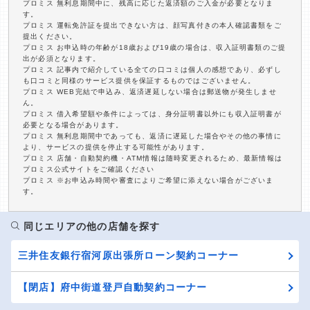
プロミス 無利息期間中に、残高に応じた返済額のご入金が必要となりま
す。
プロミス 運転免許証を提出できない方は、顔写真付きの本人確認書類をご
提出ください。
プロミス お申込時の年齢が18歳および19歳の場合は、収入証明書類のご提
出が必須となります。
プロミス 記事内で紹介している全ての口コミは個人の感想であり、必ずし
も口コミと同様のサービス提供を保証するものではございません。
プロミス WEB完結で申込み、返済遅延しない場合は郵送物が発生しませ
ん。
プロミス 借入希望額や条件によっては、身分証明書以外にも収入証明書が
必要となる場合があります。
プロミス 無利息期間中であっても、返済に遅延した場合やその他の事情に
より、サービスの提供を停止する可能性があります。
プロミス 店舗・自動契約機・ATM情報は随時変更されるため、最新情報は
プロミス公式サイトをご確認ください
プロミス ※お申込み時間や審査によりご希望に添えない場合がございま
す。
同じエリアの他の店舗を探す
三井住友銀行宿河原出張所ローン契約コーナー
【閉店】府中街道登戸自動契約コーナー