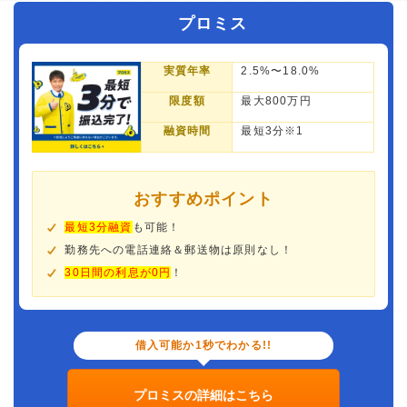
プロミス
実質年率
2.5%〜18.0%
限度額
最大800万円
融資時間
最短3分※1
おすすめポイント
最短3分融資
も可能！
勤務先への電話連絡＆郵送物は原則なし！
30日間の利息が0円
！
借入可能か1秒でわかる!!
プロミスの詳細はこちら