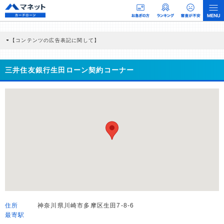
【コンテンツの広告表記に関して】
本コンテンツには、紹介している商品・商材の広告（リンク）を含む場合がありま
す。 これらの広告を経由して読者が企業ホームページを訪れ、成約が発生すると弊
社に対して企業から紹介報酬が支払われるという収益モデルです。 ただし、特定の
三井住友銀行生田ローン契約コーナー
商品を根拠なくPRするものではなく、当編集部の調査／ユーザーへの口コミ収集な
どに基づき、公平性を担保した情報提供を行っています。
>提携企業一覧
住所
神奈川県川崎市多摩区生田7-8-6
最寄駅