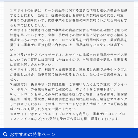
1.本サイトの目的は、ローン商品等に関する適切な情報と選択の機会を提供
することにあり、当社は、提携事業者とお客様との契約締結の代理、斡旋、
仲介等の形態を問わず、提携事業者とお客様の間の契約にいかなる関与もす
るものではありません。
2.本サイトに掲載される他の事業者の商品に関する情報の正確性には細心の
注意を払っていますが、金利、手数料その他の商品に関するいかなる情報も
保証するものではございません。ローン商品をご利用の際には、必ず商品を
提供する事業者に直接お問い合わせの上、商品詳細をご自身でご確認下さ
い。
3.当社及び当社アドバイザーでは、本サイトに掲載される商品やサービス等
についてのご質問には回答致しかねますので、当該商品等を提供する事業者
に直接お問い合わせ下さい。
4.本サイトに関して、利用者と提携事業者、第三者との間で紛争やトラブル
が発生した場合、当事者間で解決を図るものとし、当社は一切責任を負いま
せん。
5.編集方針、免責事項・知的財産権、ご利用いただく上での注意、プライバ
シーポリシーの各規程を必ずご確認の上、本サイトをご利用下さい。
6.カードローンお申し込み時に保険証を提出する場合、保険者番号、被保険
者記号・番号、通院歴、臓器提供意思確認欄に記載がある場合はマスキング
してお送りください。その他、バーコードなど個人情報にアクセス可能な情
報についても隠したうえでご提出ください。
※当サイトではアフィリエイトプログラムを利用し、事業者(アコム／プロ
ミス／アイフルなど)から委託を受け広告収益を得て運営しております。
おすすめの特集ページ