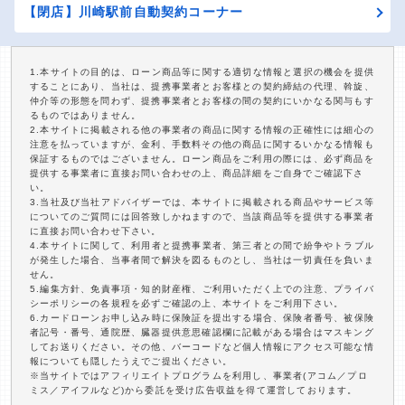
【閉店】川崎駅前自動契約コーナー
1.本サイトの目的は、ローン商品等に関する適切な情報と選択の機会を提供
することにあり、当社は、提携事業者とお客様との契約締結の代理、斡旋、
仲介等の形態を問わず、提携事業者とお客様の間の契約にいかなる関与もす
るものではありません。
2.本サイトに掲載される他の事業者の商品に関する情報の正確性には細心の
注意を払っていますが、金利、手数料その他の商品に関するいかなる情報も
保証するものではございません。ローン商品をご利用の際には、必ず商品を
提供する事業者に直接お問い合わせの上、商品詳細をご自身でご確認下さ
い。
3.当社及び当社アドバイザーでは、本サイトに掲載される商品やサービス等
についてのご質問には回答致しかねますので、当該商品等を提供する事業者
に直接お問い合わせ下さい。
4.本サイトに関して、利用者と提携事業者、第三者との間で紛争やトラブル
が発生した場合、当事者間で解決を図るものとし、当社は一切責任を負いま
せん。
5.編集方針、免責事項・知的財産権、ご利用いただく上での注意、プライバ
シーポリシーの各規程を必ずご確認の上、本サイトをご利用下さい。
6.カードローンお申し込み時に保険証を提出する場合、保険者番号、被保険
者記号・番号、通院歴、臓器提供意思確認欄に記載がある場合はマスキング
してお送りください。その他、バーコードなど個人情報にアクセス可能な情
報についても隠したうえでご提出ください。
※当サイトではアフィリエイトプログラムを利用し、事業者(アコム／プロ
ミス／アイフルなど)から委託を受け広告収益を得て運営しております。