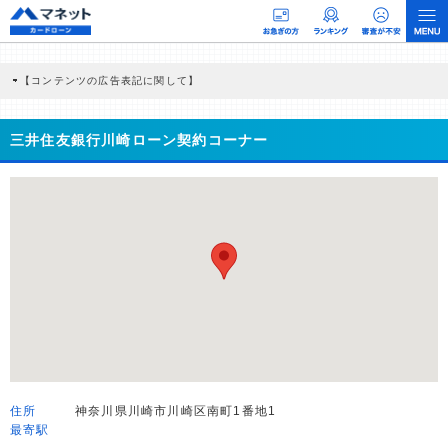
【コンテンツの広告表記に関して】
本コンテンツには、紹介している商品・商材の広告（リンク）を含む場合がありま
す。 これらの広告を経由して読者が企業ホームページを訪れ、成約が発生すると弊
社に対して企業から紹介報酬が支払われるという収益モデルです。 ただし、特定の
三井住友銀行川崎ローン契約コーナー
商品を根拠なくPRするものではなく、当編集部の調査／ユーザーへの口コミ収集な
どに基づき、公平性を担保した情報提供を行っています。
>提携企業一覧
住所
神奈川県川崎市川崎区南町1番地1
最寄駅