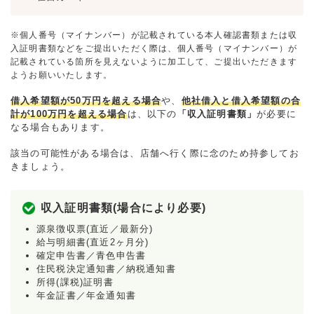
※個人番号（マイナンバー）が記載されている本人確認書類または収
入証明書類などをご提出いただく際は、個人番号（マイナンバー）が
記載されている箇所を見えないように加工して、ご提出いただきます
ようお願いいたします。
借入希望額が50万円を超える場合
や、
他社借入と借入希望額の合
計が100万円を超える場合
は、以下の
「収入証明書類」
が必要に
なる場合もあります。
該当の可能性がある場合は、店舗へ行く際に念のため持参してお
きましょう。
収入証明書類(場合により必要)
源泉徴収票(直近／最新分)
給与明細書(直近2ヶ月分)
確定申告書／青色申告書
住民税決定通知書／納税通知書
所得(課税)証明書
年金証書／年金通知書