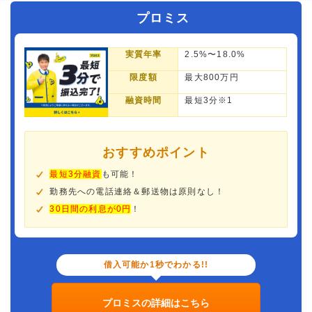
プロミス
実質年率
2.5%〜18.0%
限度額
最大800万円
融資時間
最短3分※1
おすすめポイント
最短3分融資
も可能！
勤務先への電話連絡＆郵送物は原則なし！
30日間の利息が0円
！
借入可能か1秒でわかる!!
プロミスの詳細はこちら