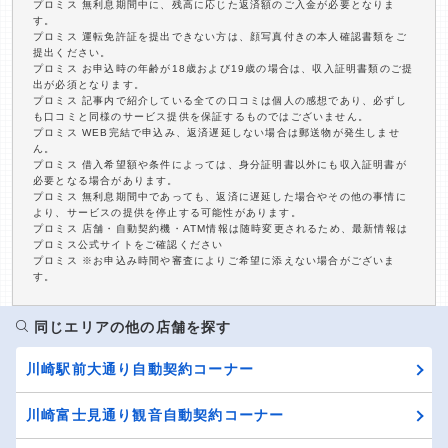
プロミス 無利息期間中に、残高に応じた返済額のご入金が必要となりま
す。
プロミス 運転免許証を提出できない方は、顔写真付きの本人確認書類をご
提出ください。
プロミス お申込時の年齢が18歳および19歳の場合は、収入証明書類のご提
出が必須となります。
プロミス 記事内で紹介している全ての口コミは個人の感想であり、必ずし
も口コミと同様のサービス提供を保証するものではございません。
プロミス WEB完結で申込み、返済遅延しない場合は郵送物が発生しませ
ん。
プロミス 借入希望額や条件によっては、身分証明書以外にも収入証明書が
必要となる場合があります。
プロミス 無利息期間中であっても、返済に遅延した場合やその他の事情に
より、サービスの提供を停止する可能性があります。
プロミス 店舗・自動契約機・ATM情報は随時変更されるため、最新情報は
プロミス公式サイトをご確認ください
プロミス ※お申込み時間や審査によりご希望に添えない場合がございま
す。
同じエリアの他の店舗を探す
川崎駅前大通り自動契約コーナー
川崎富士見通り観音自動契約コーナー