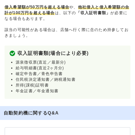
借入希望額が50万円を超える場合
や、
他社借入と借入希望額の合
計が100万円を超える場合
は、以下の
「収入証明書類」
が必要に
なる場合もあります。
該当の可能性がある場合は、店舗へ行く際に念のため持参してお
きましょう。
収入証明書類(場合により必要)
源泉徴収票(直近／最新分)
給与明細書(直近2ヶ月分)
確定申告書／青色申告書
住民税決定通知書／納税通知書
所得(課税)証明書
年金証書／年金通知書
自動契約機に関するQ&A