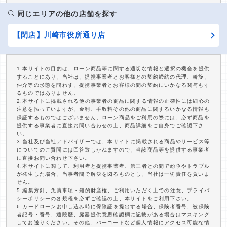
同じエリアの他の店舗を探す
【閉店】川崎市役所通り店
1.本サイトの目的は、ローン商品等に関する適切な情報と選択の機会を提供
することにあり、当社は、提携事業者とお客様との契約締結の代理、斡旋、
仲介等の形態を問わず、提携事業者とお客様の間の契約にいかなる関与もす
るものではありません。
2.本サイトに掲載される他の事業者の商品に関する情報の正確性には細心の
注意を払っていますが、金利、手数料その他の商品に関するいかなる情報も
保証するものではございません。ローン商品をご利用の際には、必ず商品を
提供する事業者に直接お問い合わせの上、商品詳細をご自身でご確認下さ
い。
3.当社及び当社アドバイザーでは、本サイトに掲載される商品やサービス等
についてのご質問には回答致しかねますので、当該商品等を提供する事業者
に直接お問い合わせ下さい。
4.本サイトに関して、利用者と提携事業者、第三者との間で紛争やトラブル
が発生した場合、当事者間で解決を図るものとし、当社は一切責任を負いま
せん。
5.編集方針、免責事項・知的財産権、ご利用いただく上での注意、プライバ
シーポリシーの各規程を必ずご確認の上、本サイトをご利用下さい。
6.カードローンお申し込み時に保険証を提出する場合、保険者番号、被保険
者記号・番号、通院歴、臓器提供意思確認欄に記載がある場合はマスキング
してお送りください。その他、バーコードなど個人情報にアクセス可能な情