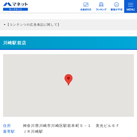
【コンテンツの広告表記に関して】
本コンテンツには、紹介している商品・商材の広告（リンク）を含む場合がありま
す。 これらの広告を経由して読者が企業ホームページを訪れ、成約が発生すると弊
社に対して企業から紹介報酬が支払われるという収益モデルです。 ただし、特定の
川崎駅前店
商品を根拠なくPRするものではなく、当編集部の調査／ユーザーへの口コミ収集な
どに基づき、公平性を担保した情報提供を行っています。
>提携企業一覧
住所
神奈川県川崎市川崎区駅前本町５－１ 美光ビル６Ｆ
最寄駅
ＪＲ川崎駅