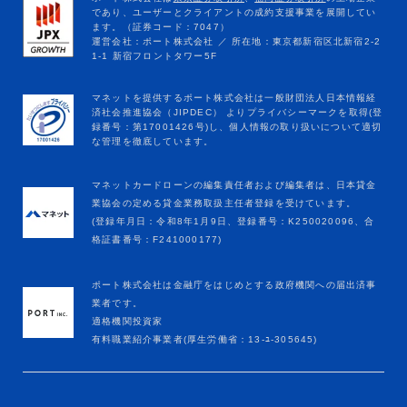
マネットカードローンの編集責任者および編集者は、日本貸金
業協会の定める貸金業務取扱主任者登録を受けています。
(登録年月日：令和8年1月9日、登録番号：K250020096、合
格証書番号：F241000177)
ポート株式会社は金融庁をはじめとする政府機関への届出済事
業者です。
適格機関投資家
有料職業紹介事業者(厚生労働省：13-ﾕ-305645)