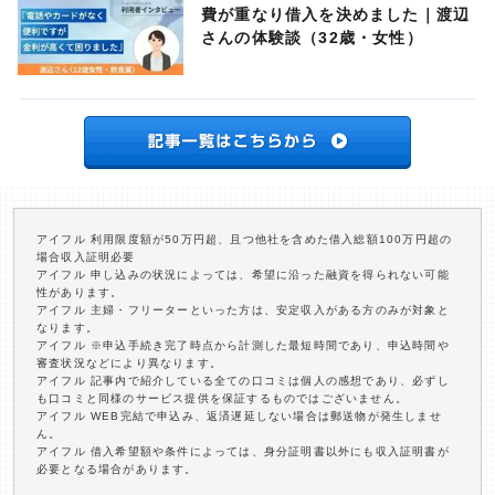
費が重なり借入を決めました｜渡辺
さんの体験談（32歳・女性）
アイフル 利用限度額が50万円超、且つ他社を含めた借入総額100万円超の
場合収入証明必要
アイフル 申し込みの状況によっては、希望に沿った融資を得られない可能
性があります。
アイフル 主婦・フリーターといった方は、安定収入がある方のみが対象と
なります。
アイフル ※申込手続き完了時点から計測した最短時間であり、申込時間や
審査状況などにより異なります。
アイフル 記事内で紹介している全ての口コミは個人の感想であり、必ずし
も口コミと同様のサービス提供を保証するものではございません。
アイフル WEB完結で申込み、返済遅延しない場合は郵送物が発生しませ
ん。
アイフル 借入希望額や条件によっては、身分証明書以外にも収入証明書が
必要となる場合があります。