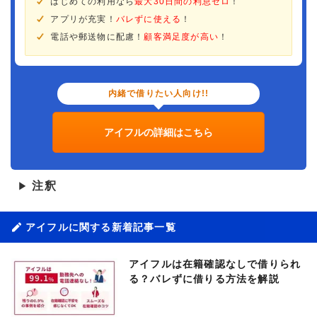
はじめての利用なら
最大30日間の利息ゼロ
！
アプリが充実！
バレずに使える
！
電話や郵送物に配慮！
顧客満足度が高い
！
内緒で借りたい人向け!!
アイフルの詳細はこちら
注釈
▶
アイフルに関する新着記事一覧
アイフルは在籍確認なしで借りられ
る？バレずに借りる方法を解説