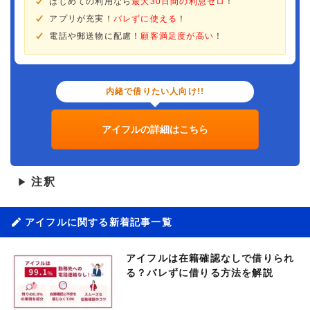
はじめての利用なら
最大30日間の利息ゼロ
！
アプリが充実！
バレずに使える
！
電話や郵送物に配慮！
顧客満足度が高い
！
内緒で借りたい人向け!!
アイフルの詳細はこちら
注釈
▶
アイフルに関する新着記事一覧
アイフルは在籍確認なしで借りられ
る？バレずに借りる方法を解説