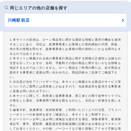
同じエリアの他の店舗を探す
川崎駅前店
1.本サイトの目的は、ローン商品等に関する適切な情報と選択の機会を提供
することにあり、当社は、提携事業者とお客様との契約締結の代理、斡旋、
仲介等の形態を問わず、提携事業者とお客様の間の契約にいかなる関与もす
るものではありません。
2.本サイトに掲載される他の事業者の商品に関する情報の正確性には細心の
注意を払っていますが、金利、手数料その他の商品に関するいかなる情報も
保証するものではございません。ローン商品をご利用の際には、必ず商品を
提供する事業者に直接お問い合わせの上、商品詳細をご自身でご確認下さ
い。
3.当社及び当社アドバイザーでは、本サイトに掲載される商品やサービス等
についてのご質問には回答致しかねますので、当該商品等を提供する事業者
に直接お問い合わせ下さい。
4.本サイトに関して、利用者と提携事業者、第三者との間で紛争やトラブル
が発生した場合、当事者間で解決を図るものとし、当社は一切責任を負いま
せん。
5.編集方針、免責事項・知的財産権、ご利用いただく上での注意、プライバ
シーポリシーの各規程を必ずご確認の上、本サイトをご利用下さい。
6.カードローンお申し込み時に保険証を提出する場合、保険者番号、被保険
者記号・番号、通院歴、臓器提供意思確認欄に記載がある場合はマスキング
してお送りください。その他、バーコードなど個人情報にアクセス可能な情