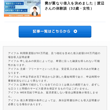
費が重なり借入を決めました｜渡辺
さんの体験談（32歳・女性）
アイフル 利用限度額が50万円超、且つ他社を含めた借入総額100万円超の
場合収入証明必要
アイフル 申し込みの状況によっては、希望に沿った融資を得られない可能
性があります。
アイフル 主婦・フリーターといった方は、安定収入がある方のみが対象と
なります。
アイフル ※申込手続き完了時点から計測した最短時間であり、申込時間や
審査状況などにより異なります。
アイフル 記事内で紹介している全ての口コミは個人の感想であり、必ずし
も口コミと同様のサービス提供を保証するものではございません。
アイフル WEB完結で申込み、返済遅延しない場合は郵送物が発生しませ
ん。
アイフル 借入希望額や条件によっては、身分証明書以外にも収入証明書が
必要となる場合があります。