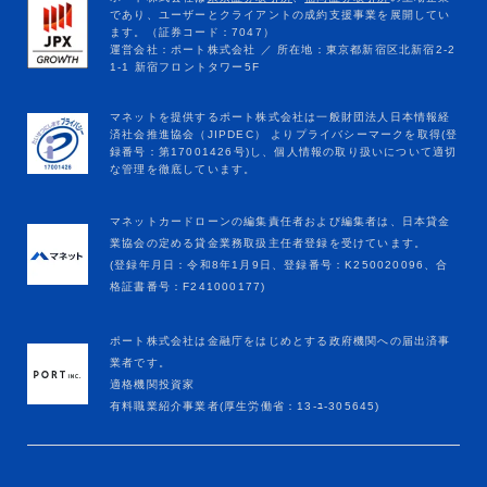
マネットカードローンの編集責任者および編集者は、日本貸金
業協会の定める貸金業務取扱主任者登録を受けています。
(登録年月日：令和8年1月9日、登録番号：K250020096、合
格証書番号：F241000177)
ポート株式会社は金融庁をはじめとする政府機関への届出済事
業者です。
適格機関投資家
有料職業紹介事業者(厚生労働省：13-ﾕ-305645)