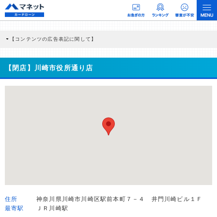
【コンテンツの広告表記に関して】
本コンテンツには、紹介している商品・商材の広告（リンク）を含む場合がありま
す。 これらの広告を経由して読者が企業ホームページを訪れ、成約が発生すると弊
社に対して企業から紹介報酬が支払われるという収益モデルです。 ただし、特定の
【閉店】川崎市役所通り店
商品を根拠なくPRするものではなく、当編集部の調査／ユーザーへの口コミ収集な
どに基づき、公平性を担保した情報提供を行っています。
>提携企業一覧
住所
神奈川県川崎市川崎区駅前本町７－４ 井門川崎ビル１Ｆ
最寄駅
ＪＲ川崎駅