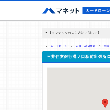
【コンテンツの広告表記に関して】
本コンテンツには、紹介している商品・商材
と弊社に対して企業から紹介報酬が支払われ
カードローン
店舗・ATM検索
神奈
ミ収集などに基づき、公平性を担保した情
>提携企業一覧
三井住友銀行溝ノ口駅前出張所