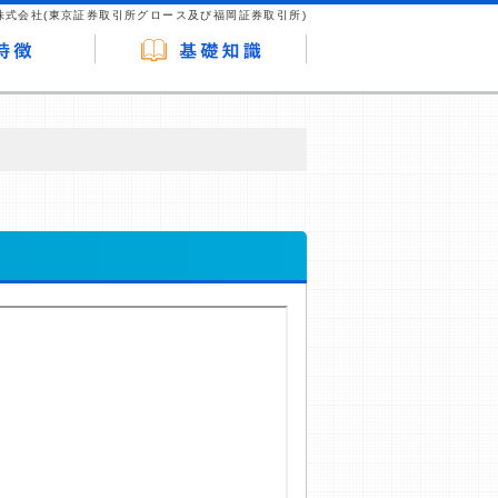
株式会社(東京証券取引所グロース及び福岡証券取引所)
が企業ホームページを訪れ、成約が発生する
はなく、当編集部の調査／ユーザーへの口コ