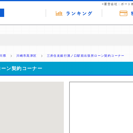
>運営会社：ポート
の広告（リンク）を含む場合があります。 これらの広告を経由して読者
るという収益モデルです。 ただし、特定の商品を根拠なくPRするもので
川県
川崎市高津区
三井住友銀行溝ノ口駅前出張所ローン契約コーナー
報提供を行っています。
ローン契約コーナー