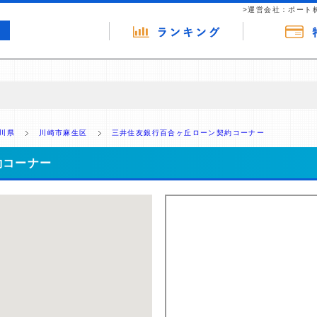
>運営会社：ポート
の広告（リンク）を含む場合があります。 これらの広告を経由して読者
るという収益モデルです。 ただし、特定の商品を根拠なくPRするもので
川県
川崎市麻生区
三井住友銀行百合ヶ丘ローン契約コーナー
報提供を行っています。
約コーナー