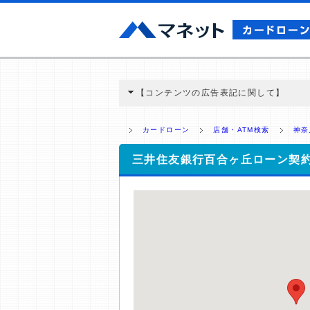
【コンテンツの広告表記に関して】
本コンテンツには、紹介している商品・商材
と弊社に対して企業から紹介報酬が支払われ
カードローン
店舗・ATM検索
神奈
ミ収集などに基づき、公平性を担保した情
>提携企業一覧
三井住友銀行百合ヶ丘ローン契