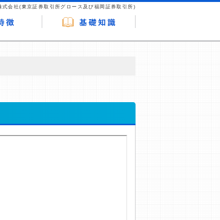
株式会社(東京証券取引所グロース及び福岡証券取引所)
が企業ホームページを訪れ、成約が発生する
はなく、当編集部の調査／ユーザーへの口コ