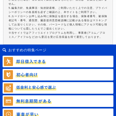
せん。
5.編集方針、免責事項・知的財産権、ご利用いただく上での注意、プライバ
シーポリシーの各規程を必ずご確認の上、本サイトをご利用下さい。
6.カードローンお申し込み時に保険証を提出する場合、保険者番号、被保険
者記号・番号、通院歴、臓器提供意思確認欄に記載がある場合はマスキング
してお送りください。その他、バーコードなど個人情報にアクセス可能な情
報についても隠したうえでご提出ください。
※当サイトではアフィリエイトプログラムを利用し、事業者(アコム／プロ
ミス／アイフルなど)から委託を受け広告収益を得て運営しております。
おすすめの特集ページ