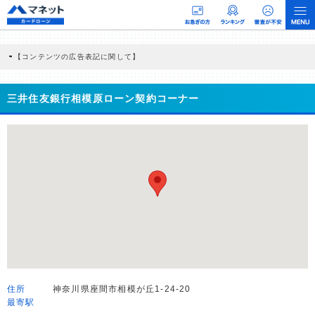
【コンテンツの広告表記に関して】
本コンテンツには、紹介している商品・商材の広告（リンク）を含む場合がありま
す。 これらの広告を経由して読者が企業ホームページを訪れ、成約が発生すると弊
社に対して企業から紹介報酬が支払われるという収益モデルです。 ただし、特定の
三井住友銀行相模原ローン契約コーナー
商品を根拠なくPRするものではなく、当編集部の調査／ユーザーへの口コミ収集な
どに基づき、公平性を担保した情報提供を行っています。
>提携企業一覧
住所
神奈川県座間市相模が丘1-24-20
最寄駅