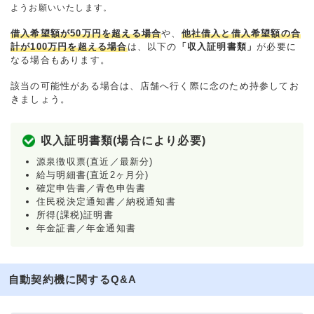
ようお願いいたします。
借入希望額が50万円を超える場合
や、
他社借入と借入希望額の合
計が100万円を超える場合
は、以下の
「収入証明書類」
が必要に
なる場合もあります。
該当の可能性がある場合は、店舗へ行く際に念のため持参してお
きましょう。
収入証明書類(場合により必要)
源泉徴収票(直近／最新分)
給与明細書(直近2ヶ月分)
確定申告書／青色申告書
住民税決定通知書／納税通知書
所得(課税)証明書
年金証書／年金通知書
自動契約機に関するQ&A