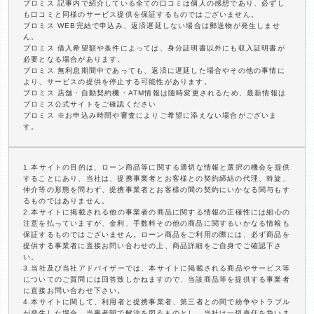
プロミス 記事内で紹介している全ての口コミは個人の感想であり、必ずし
も口コミと同様のサービス提供を保証するものではございません。
プロミス WEB完結で申込み、返済遅延しない場合は郵送物が発生しませ
ん。
プロミス 借入希望額や条件によっては、身分証明書以外にも収入証明書が
必要となる場合があります。
プロミス 無利息期間中であっても、返済に遅延した場合やその他の事情に
より、サービスの提供を停止する可能性があります。
プロミス 店舗・自動契約機・ATM情報は随時変更されるため、最新情報は
プロミス公式サイトをご確認ください
プロミス ※お申込み時間や審査によりご希望に添えない場合がございま
す。
1.本サイトの目的は、ローン商品等に関する適切な情報と選択の機会を提供
することにあり、当社は、提携事業者とお客様との契約締結の代理、斡旋、
仲介等の形態を問わず、提携事業者とお客様の間の契約にいかなる関与もす
るものではありません。
2.本サイトに掲載される他の事業者の商品に関する情報の正確性には細心の
注意を払っていますが、金利、手数料その他の商品に関するいかなる情報も
保証するものではございません。ローン商品をご利用の際には、必ず商品を
提供する事業者に直接お問い合わせの上、商品詳細をご自身でご確認下さ
い。
3.当社及び当社アドバイザーでは、本サイトに掲載される商品やサービス等
についてのご質問には回答致しかねますので、当該商品等を提供する事業者
に直接お問い合わせ下さい。
4.本サイトに関して、利用者と提携事業者、第三者との間で紛争やトラブル
が発生した場合、当事者間で解決を図るものとし、当社は一切責任を負いま