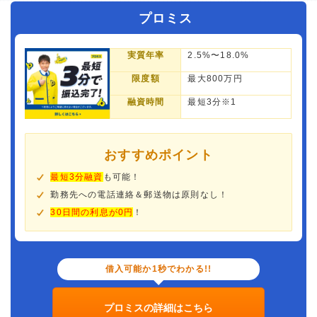
プロミス
実質年率
2.5%〜18.0%
限度額
最大800万円
融資時間
最短3分※1
おすすめポイント
最短3分融資
も可能！
勤務先への電話連絡＆郵送物は原則なし！
30日間の利息が0円
！
借入可能か1秒でわかる!!
プロミスの詳細はこちら