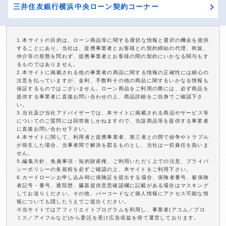
三井住友銀行横浜中央ローン契約コーナー
1.本サイトの目的は、ローン商品等に関する適切な情報と選択の機会を提供
することにあり、当社は、提携事業者とお客様との契約締結の代理、斡旋、
仲介等の形態を問わず、提携事業者とお客様の間の契約にいかなる関与もす
るものではありません。
2.本サイトに掲載される他の事業者の商品に関する情報の正確性には細心の
注意を払っていますが、金利、手数料その他の商品に関するいかなる情報も
保証するものではございません。ローン商品をご利用の際には、必ず商品を
提供する事業者に直接お問い合わせの上、商品詳細をご自身でご確認下さ
い。
3.当社及び当社アドバイザーでは、本サイトに掲載される商品やサービス等
についてのご質問には回答致しかねますので、当該商品等を提供する事業者
に直接お問い合わせ下さい。
4.本サイトに関して、利用者と提携事業者、第三者との間で紛争やトラブル
が発生した場合、当事者間で解決を図るものとし、当社は一切責任を負いま
せん。
5.編集方針、免責事項・知的財産権、ご利用いただく上での注意、プライバ
シーポリシーの各規程を必ずご確認の上、本サイトをご利用下さい。
6.カードローンお申し込み時に保険証を提出する場合、保険者番号、被保険
者記号・番号、通院歴、臓器提供意思確認欄に記載がある場合はマスキング
してお送りください。その他、バーコードなど個人情報にアクセス可能な情
報についても隠したうえでご提出ください。
※当サイトではアフィリエイトプログラムを利用し、事業者(アコム／プロ
ミス／アイフルなど)から委託を受け広告収益を得て運営しております。