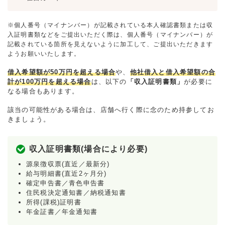
※個人番号（マイナンバー）が記載されている本人確認書類または収
入証明書類などをご提出いただく際は、個人番号（マイナンバー）が
記載されている箇所を見えないように加工して、ご提出いただきます
ようお願いいたします。
借入希望額が50万円を超える場合
や、
他社借入と借入希望額の合
計が100万円を超える場合
は、以下の
「収入証明書類」
が必要に
なる場合もあります。
該当の可能性がある場合は、店舗へ行く際に念のため持参してお
きましょう。
収入証明書類(場合により必要)
源泉徴収票(直近／最新分)
給与明細書(直近2ヶ月分)
確定申告書／青色申告書
住民税決定通知書／納税通知書
所得(課税)証明書
年金証書／年金通知書