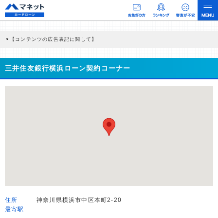
【コンテンツの広告表記に関して】
本コンテンツには、紹介している商品・商材の広告（リンク）を含む場合がありま
す。 これらの広告を経由して読者が企業ホームページを訪れ、成約が発生すると弊
社に対して企業から紹介報酬が支払われるという収益モデルです。 ただし、特定の
三井住友銀行横浜ローン契約コーナー
商品を根拠なくPRするものではなく、当編集部の調査／ユーザーへの口コミ収集な
どに基づき、公平性を担保した情報提供を行っています。
>提携企業一覧
住所
神奈川県横浜市中区本町2-20
最寄駅