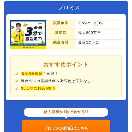
プロミス
実質年率
2.5%〜18.0%
限度額
最大800万円
融資時間
最短3分※1
おすすめポイント
最短3分融資
も可能！
勤務先への電話連絡＆郵送物は原則なし！
30日間の利息が0円
！
借入可能か1秒でわかる!!
プロミスの詳細はこちら