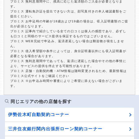
プロミス 無利息期間中に、残高に応じた返済額のご入金が必要となりま
す。
プロミス 運転免許証を提出できない方は、顔写真付きの本人確認書類をご
提出ください。
プロミス お申込時の年齢が18歳および19歳の場合は、収入証明書類のご提
出が必須となります。
プロミス 記事内で紹介している全ての口コミは個人の感想であり、必ずし
も口コミと同様のサービス提供を保証するものではございません。
プロミス WEB完結で申込み、返済遅延しない場合は郵送物が発生しませ
ん。
プロミス 借入希望額や条件によっては、身分証明書以外にも収入証明書が
必要となる場合があります。
プロミス 無利息期間中であっても、返済に遅延した場合やその他の事情に
より、サービスの提供を停止する可能性があります。
プロミス 店舗・自動契約機・ATM情報は随時変更されるため、最新情報は
プロミス公式サイトをご確認ください
プロミス ※お申込み時間や審査によりご希望に添えない場合がございま
す。
同じエリアの他の店舗を探す
伊勢佐木町自動契約コーナー
三井住友銀行関内出張所ローン契約コーナー