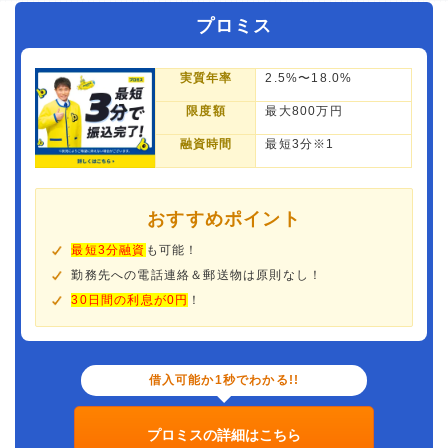
プロミス
実質年率
2.5%〜18.0%
限度額
最大800万円
融資時間
最短3分※1
おすすめポイント
最短3分融資
も可能！
勤務先への電話連絡＆郵送物は原則なし！
30日間の利息が0円
！
借入可能か1秒でわかる!!
プロミスの詳細はこちら