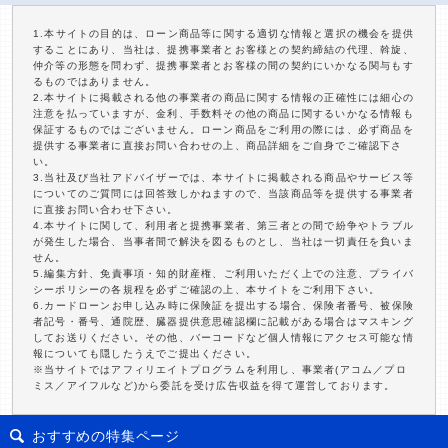
1.本サイトの目的は、ローン商品等に関する適切な情報と選択の機会を提供
することにあり、当社は、提携事業者とお客様との契約締結の代理、斡旋、
仲介等の形態を問わず、提携事業者とお客様の間の契約にいかなる関与もす
るものではありません。
2.本サイトに掲載される他の事業者の商品に関する情報の正確性には細心の
注意を払っていますが、金利、手数料その他の商品に関するいかなる情報も
保証するものではございません。ローン商品をご利用の際には、必ず商品を
提供する事業者に直接お問い合わせの上、商品詳細をご自身でご確認下さ
い。
3.当社及び当社アドバイザーでは、本サイトに掲載される商品やサービス等
についてのご質問には回答致しかねますので、当該商品等を提供する事業者
に直接お問い合わせ下さい。
4.本サイトに関して、利用者と提携事業者、第三者との間で紛争やトラブル
が発生した場合、当事者間で解決を図るものとし、当社は一切責任を負いま
せん。
5.編集方針、免責事項・知的財産権、ご利用いただく上での注意、プライバ
シーポリシーの各規程を必ずご確認の上、本サイトをご利用下さい。
6.カードローンお申し込み時に保険証を提出する場合、保険者番号、被保険
者記号・番号、通院歴、臓器提供意思確認欄に記載がある場合はマスキング
してお送りください。その他、バーコードなど個人情報にアクセス可能な情
報についても隠したうえでご提出ください。
※当サイトではアフィリエイトプログラムを利用し、事業者(アコム／プロ
ミス／アイフルなど)から委託を受け広告収益を得て運営しております。
おすすめの特集ページ