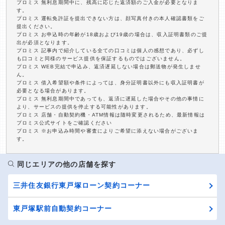
プロミス 無利息期間中に、残高に応じた返済額のご入金が必要となりま
す。
プロミス 運転免許証を提出できない方は、顔写真付きの本人確認書類をご
提出ください。
プロミス お申込時の年齢が18歳および19歳の場合は、収入証明書類のご提
出が必須となります。
プロミス 記事内で紹介している全ての口コミは個人の感想であり、必ずし
も口コミと同様のサービス提供を保証するものではございません。
プロミス WEB完結で申込み、返済遅延しない場合は郵送物が発生しませ
ん。
プロミス 借入希望額や条件によっては、身分証明書以外にも収入証明書が
必要となる場合があります。
プロミス 無利息期間中であっても、返済に遅延した場合やその他の事情に
より、サービスの提供を停止する可能性があります。
プロミス 店舗・自動契約機・ATM情報は随時変更されるため、最新情報は
プロミス公式サイトをご確認ください
プロミス ※お申込み時間や審査によりご希望に添えない場合がございま
す。
同じエリアの他の店舗を探す
三井住友銀行東戸塚ローン契約コーナー
東戸塚駅前自動契約コーナー