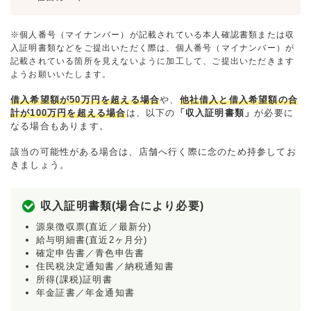
※個人番号（マイナンバー）が記載されている本人確認書類または収
入証明書類などをご提出いただく際は、個人番号（マイナンバー）が
記載されている箇所を見えないように加工して、ご提出いただきます
ようお願いいたします。
借入希望額が50万円を超える場合
や、
他社借入と借入希望額の合
計が100万円を超える場合
は、以下の
「収入証明書類」
が必要に
なる場合もあります。
該当の可能性がある場合は、店舗へ行く際に念のため持参してお
きましょう。
収入証明書類(場合により必要)
源泉徴収票(直近／最新分)
給与明細書(直近2ヶ月分)
確定申告書／青色申告書
住民税決定通知書／納税通知書
所得(課税)証明書
年金証書／年金通知書