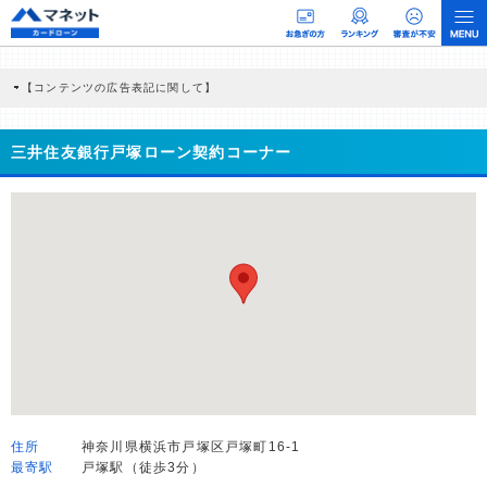
【コンテンツの広告表記に関して】
本コンテンツには、紹介している商品・商材の広告（リンク）を含む場合がありま
す。 これらの広告を経由して読者が企業ホームページを訪れ、成約が発生すると弊
社に対して企業から紹介報酬が支払われるという収益モデルです。 ただし、特定の
三井住友銀行戸塚ローン契約コーナー
商品を根拠なくPRするものではなく、当編集部の調査／ユーザーへの口コミ収集な
どに基づき、公平性を担保した情報提供を行っています。
>提携企業一覧
住所
神奈川県横浜市戸塚区戸塚町16-1
最寄駅
戸塚駅（徒歩3分）