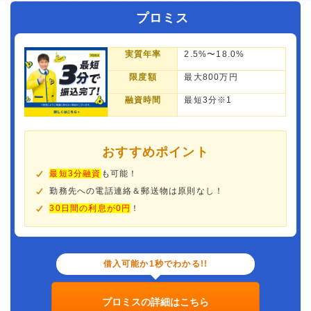
プロミス
実質年率
2.5%〜18.0%
限度額
最大800万円
融資時間
最短3分※1
おすすめポイント
最短3分融資
も可能！
勤務先への電話連絡＆郵送物は原則なし！
30日間の利息が0円
！
借入可能か1秒でわかる!!
プロミスの詳細はこちら