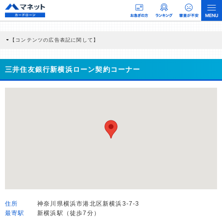
【コンテンツの広告表記に関して】
本コンテンツには、紹介している商品・商材の広告（リンク）を含む場合がありま
す。 これらの広告を経由して読者が企業ホームページを訪れ、成約が発生すると弊
社に対して企業から紹介報酬が支払われるという収益モデルです。 ただし、特定の
三井住友銀行新横浜ローン契約コーナー
商品を根拠なくPRするものではなく、当編集部の調査／ユーザーへの口コミ収集な
どに基づき、公平性を担保した情報提供を行っています。
>提携企業一覧
住所
神奈川県横浜市港北区新横浜3-7-3
最寄駅
新横浜駅（徒歩7分）