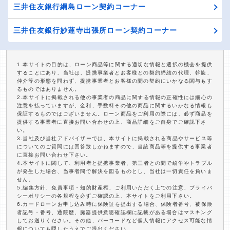
三井住友銀行綱島ローン契約コーナー
三井住友銀行妙蓮寺出張所ローン契約コーナー
1.本サイトの目的は、ローン商品等に関する適切な情報と選択の機会を提供
することにあり、当社は、提携事業者とお客様との契約締結の代理、斡旋、
仲介等の形態を問わず、提携事業者とお客様の間の契約にいかなる関与もす
るものではありません。
2.本サイトに掲載される他の事業者の商品に関する情報の正確性には細心の
注意を払っていますが、金利、手数料その他の商品に関するいかなる情報も
保証するものではございません。ローン商品をご利用の際には、必ず商品を
提供する事業者に直接お問い合わせの上、商品詳細をご自身でご確認下さ
い。
3.当社及び当社アドバイザーでは、本サイトに掲載される商品やサービス等
についてのご質問には回答致しかねますので、当該商品等を提供する事業者
に直接お問い合わせ下さい。
4.本サイトに関して、利用者と提携事業者、第三者との間で紛争やトラブル
が発生した場合、当事者間で解決を図るものとし、当社は一切責任を負いま
せん。
5.編集方針、免責事項・知的財産権、ご利用いただく上での注意、プライバ
シーポリシーの各規程を必ずご確認の上、本サイトをご利用下さい。
6.カードローンお申し込み時に保険証を提出する場合、保険者番号、被保険
者記号・番号、通院歴、臓器提供意思確認欄に記載がある場合はマスキング
してお送りください。その他、バーコードなど個人情報にアクセス可能な情
報についても隠したうえでご提出ください。