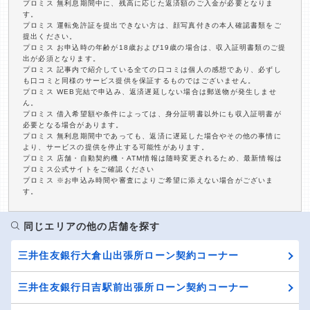
プロミス 無利息期間中に、残高に応じた返済額のご入金が必要となりま
す。
プロミス 運転免許証を提出できない方は、顔写真付きの本人確認書類をご
提出ください。
プロミス お申込時の年齢が18歳および19歳の場合は、収入証明書類のご提
出が必須となります。
プロミス 記事内で紹介している全ての口コミは個人の感想であり、必ずし
も口コミと同様のサービス提供を保証するものではございません。
プロミス WEB完結で申込み、返済遅延しない場合は郵送物が発生しませ
ん。
プロミス 借入希望額や条件によっては、身分証明書以外にも収入証明書が
必要となる場合があります。
プロミス 無利息期間中であっても、返済に遅延した場合やその他の事情に
より、サービスの提供を停止する可能性があります。
プロミス 店舗・自動契約機・ATM情報は随時変更されるため、最新情報は
プロミス公式サイトをご確認ください
プロミス ※お申込み時間や審査によりご希望に添えない場合がございま
す。
同じエリアの他の店舗を探す
三井住友銀行大倉山出張所ローン契約コーナー
三井住友銀行日吉駅前出張所ローン契約コーナー