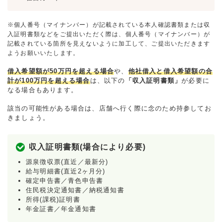
※個人番号（マイナンバー）が記載されている本人確認書類または収
入証明書類などをご提出いただく際は、個人番号（マイナンバー）が
記載されている箇所を見えないように加工して、ご提出いただきます
ようお願いいたします。
借入希望額が50万円を超える場合
や、
他社借入と借入希望額の合
計が100万円を超える場合
は、以下の
「収入証明書類」
が必要に
なる場合もあります。
該当の可能性がある場合は、店舗へ行く際に念のため持参してお
きましょう。
収入証明書類(場合により必要)
源泉徴収票(直近／最新分)
給与明細書(直近2ヶ月分)
確定申告書／青色申告書
住民税決定通知書／納税通知書
所得(課税)証明書
年金証書／年金通知書