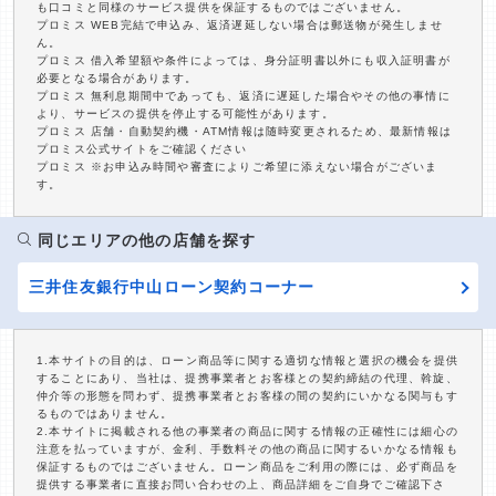
も口コミと同様のサービス提供を保証するものではございません。
プロミス WEB完結で申込み、返済遅延しない場合は郵送物が発生しませ
ん。
プロミス 借入希望額や条件によっては、身分証明書以外にも収入証明書が
必要となる場合があります。
プロミス 無利息期間中であっても、返済に遅延した場合やその他の事情に
より、サービスの提供を停止する可能性があります。
プロミス 店舗・自動契約機・ATM情報は随時変更されるため、最新情報は
プロミス公式サイトをご確認ください
プロミス ※お申込み時間や審査によりご希望に添えない場合がございま
す。
同じエリアの他の店舗を探す
三井住友銀行中山ローン契約コーナー
1.本サイトの目的は、ローン商品等に関する適切な情報と選択の機会を提供
することにあり、当社は、提携事業者とお客様との契約締結の代理、斡旋、
仲介等の形態を問わず、提携事業者とお客様の間の契約にいかなる関与もす
るものではありません。
2.本サイトに掲載される他の事業者の商品に関する情報の正確性には細心の
注意を払っていますが、金利、手数料その他の商品に関するいかなる情報も
保証するものではございません。ローン商品をご利用の際には、必ず商品を
提供する事業者に直接お問い合わせの上、商品詳細をご自身でご確認下さ