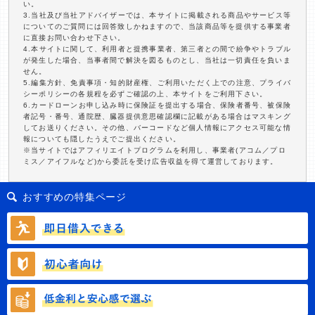
い。
3.当社及び当社アドバイザーでは、本サイトに掲載される商品やサービス等
についてのご質問には回答致しかねますので、当該商品等を提供する事業者
に直接お問い合わせ下さい。
4.本サイトに関して、利用者と提携事業者、第三者との間で紛争やトラブル
が発生した場合、当事者間で解決を図るものとし、当社は一切責任を負いま
せん。
5.編集方針、免責事項・知的財産権、ご利用いただく上での注意、プライバ
シーポリシーの各規程を必ずご確認の上、本サイトをご利用下さい。
6.カードローンお申し込み時に保険証を提出する場合、保険者番号、被保険
者記号・番号、通院歴、臓器提供意思確認欄に記載がある場合はマスキング
してお送りください。その他、バーコードなど個人情報にアクセス可能な情
報についても隠したうえでご提出ください。
※当サイトではアフィリエイトプログラムを利用し、事業者(アコム／プロ
ミス／アイフルなど)から委託を受け広告収益を得て運営しております。
おすすめの特集ページ