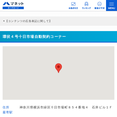
【コンテンツの広告表記に関して】
本コンテンツには、紹介している商品・商材の広告（リンク）を含む場合がありま
す。 これらの広告を経由して読者が企業ホームページを訪れ、成約が発生すると弊
社に対して企業から紹介報酬が支払われるという収益モデルです。 ただし、特定の
環状４号十日市場自動契約コーナー
商品を根拠なくPRするものではなく、当編集部の調査／ユーザーへの口コミ収集な
どに基づき、公平性を担保した情報提供を行っています。
>提携企業一覧
住所
神奈川県横浜市緑区十日市場町８５４番地４ 石井ビル１Ｆ
最寄駅