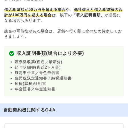
借入希望額が50万円を超える場合
や、
他社借入と借入希望額の合
計が100万円を超える場合
は、以下の
「収入証明書類」
が必要に
なる場合もあります。
該当の可能性がある場合は、店舗へ行く際に念のため持参してお
きましょう。
収入証明書類(場合により必要)
源泉徴収票(直近／最新分)
給与明細書(直近2ヶ月分)
確定申告書／青色申告書
住民税決定通知書／納税通知書
所得(課税)証明書
年金証書／年金通知書
自動契約機に関するQ&A