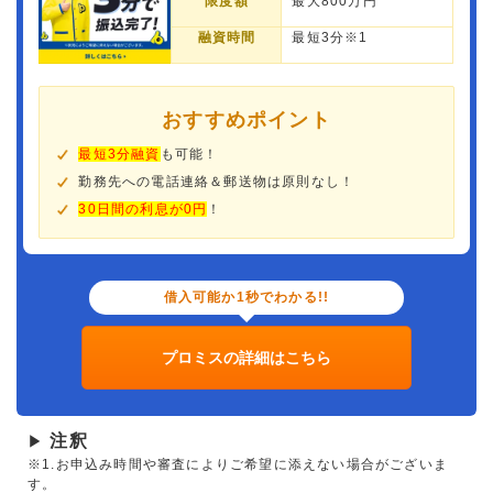
限度額
最大800万円
融資時間
最短3分※1
おすすめポイント
最短3分融資
も可能！
勤務先への電話連絡＆郵送物は原則なし！
30日間の利息が0円
！
借入可能か1秒でわかる!!
プロミスの詳細はこちら
注釈
▶
※1.お申込み時間や審査によりご希望に添えない場合がございま
す。