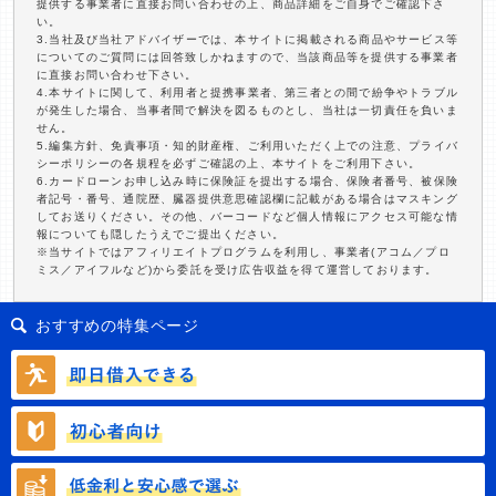
提供する事業者に直接お問い合わせの上、商品詳細をご自身でご確認下さ
い。
3.当社及び当社アドバイザーでは、本サイトに掲載される商品やサービス等
についてのご質問には回答致しかねますので、当該商品等を提供する事業者
に直接お問い合わせ下さい。
4.本サイトに関して、利用者と提携事業者、第三者との間で紛争やトラブル
が発生した場合、当事者間で解決を図るものとし、当社は一切責任を負いま
せん。
5.編集方針、免責事項・知的財産権、ご利用いただく上での注意、プライバ
シーポリシーの各規程を必ずご確認の上、本サイトをご利用下さい。
6.カードローンお申し込み時に保険証を提出する場合、保険者番号、被保険
者記号・番号、通院歴、臓器提供意思確認欄に記載がある場合はマスキング
してお送りください。その他、バーコードなど個人情報にアクセス可能な情
報についても隠したうえでご提出ください。
※当サイトではアフィリエイトプログラムを利用し、事業者(アコム／プロ
ミス／アイフルなど)から委託を受け広告収益を得て運営しております。
おすすめの特集ページ