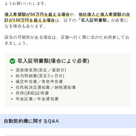
ようお願いいたします。
借入希望額が50万円を超える場合
や、
他社借入と借入希望額の合
計が100万円を超える場合
は、以下の
「収入証明書類」
が必要に
なる場合もあります。
該当の可能性がある場合は、店舗へ行く際に念のため持参してお
きましょう。
収入証明書類(場合により必要)
源泉徴収票(直近／最新分)
給与明細書(直近2ヶ月分)
確定申告書／青色申告書
住民税決定通知書／納税通知書
所得(課税)証明書
年金証書／年金通知書
自動契約機に関するQ&A