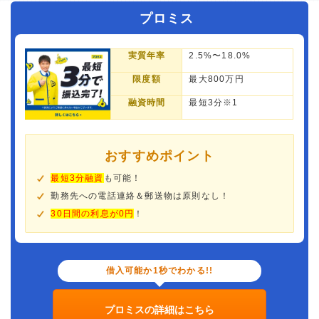
プロミス
実質年率
2.5%〜18.0%
限度額
最大800万円
融資時間
最短3分※1
おすすめポイント
最短3分融資
も可能！
勤務先への電話連絡＆郵送物は原則なし！
30日間の利息が0円
！
借入可能か1秒でわかる!!
プロミスの詳細はこちら