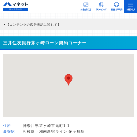
【コンテンツの広告表記に関して】
本コンテンツには、紹介している商品・商材の広告（リンク）を含む場合がありま
す。 これらの広告を経由して読者が企業ホームページを訪れ、成約が発生すると弊
社に対して企業から紹介報酬が支払われるという収益モデルです。 ただし、特定の
三井住友銀行茅ヶ崎ローン契約コーナー
商品を根拠なくPRするものではなく、当編集部の調査／ユーザーへの口コミ収集な
どに基づき、公平性を担保した情報提供を行っています。
>提携企業一覧
住所
神奈川県茅ヶ崎市元町1-1
最寄駅
相模線・湘南新宿ライン 茅ヶ崎駅