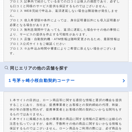
プロミス 記事内で紹介している全ての口コミは個人の感想であり、必ずし
も口コミと同様のサービス提供を保証するものではございません。
プロミス WEB完結で申込み、返済遅延しない場合は郵送物が発生しませ
ん。
プロミス 借入希望額や条件によっては、身分証明書以外にも収入証明書が
必要となる場合があります。
プロミス 無利息期間中であっても、返済に遅延した場合やその他の事情に
より、サービスの提供を停止する可能性があります。
プロミス 店舗・自動契約機・ATM情報は随時変更されるため、最新情報は
プロミス公式サイトをご確認ください
プロミス ※お申込み時間や審査によりご希望に添えない場合がございま
す。
同じエリアの他の店舗を探す
１号茅ヶ崎小桜自動契約コーナー
1.本サイトの目的は、ローン商品等に関する適切な情報と選択の機会を提供
することにあり、当社は、提携事業者とお客様との契約締結の代理、斡旋、
仲介等の形態を問わず、提携事業者とお客様の間の契約にいかなる関与もす
るものではありません。
2.本サイトに掲載される他の事業者の商品に関する情報の正確性には細心の
注意を払っていますが、金利、手数料その他の商品に関するいかなる情報も
保証するものではございません。ローン商品をご利用の際には、必ず商品を