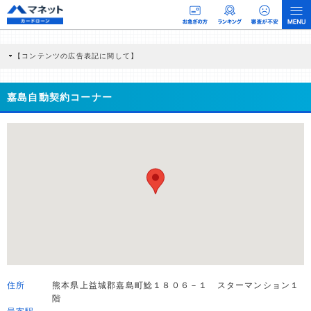
【コンテンツの広告表記に関して】
本コンテンツには、紹介している商品・商材の広告（リンク）を含む場合がありま
す。 これらの広告を経由して読者が企業ホームページを訪れ、成約が発生すると弊
社に対して企業から紹介報酬が支払われるという収益モデルです。 ただし、特定の
嘉島自動契約コーナー
商品を根拠なくPRするものではなく、当編集部の調査／ユーザーへの口コミ収集な
どに基づき、公平性を担保した情報提供を行っています。
>提携企業一覧
住所
熊本県上益城郡嘉島町鯰１８０６－１ スターマンション１
階