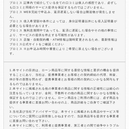
プロミス 記事内で紹介している全ての口コミは個人の感想であり、必ずし
も口コミと同様のサービス提供を保証するものではございません。
プロミス WEB完結で申込み、返済遅延しない場合は郵送物が発生しませ
ん。
プロミス 借入希望額や条件によっては、身分証明書以外にも収入証明書が
必要となる場合があります。
プロミス 無利息期間中であっても、返済に遅延した場合やその他の事情に
より、サービスの提供を停止する可能性があります。
プロミス 店舗・自動契約機・ATM情報は随時変更されるため、最新情報は
プロミス公式サイトをご確認ください
プロミス ※お申込み時間や審査によりご希望に添えない場合がございま
す。
1.本サイトの目的は、ローン商品等に関する適切な情報と選択の機会を提供
することにあり、当社は、提携事業者とお客様との契約締結の代理、斡旋、
仲介等の形態を問わず、提携事業者とお客様の間の契約にいかなる関与もす
るものではありません。
2.本サイトに掲載される他の事業者の商品に関する情報の正確性には細心の
注意を払っていますが、金利、手数料その他の商品に関するいかなる情報も
保証するものではございません。ローン商品をご利用の際には、必ず商品を
提供する事業者に直接お問い合わせの上、商品詳細をご自身でご確認下さ
い。
3.当社及び当社アドバイザーでは、本サイトに掲載される商品やサービス等
についてのご質問には回答致しかねますので、当該商品等を提供する事業者
に直接お問い合わせ下さい。
4.本サイトに関して、利用者と提携事業者、第三者との間で紛争やトラブル