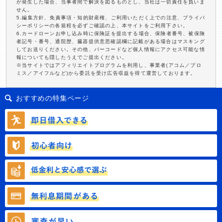
が発生した場合、当事者間で解決を図るものとし、当社は一切責任を負いま
せん。
5.編集方針、免責事項・知的財産権、ご利用いただく上での注意、プライバ
シーポリシーの各規程を必ずご確認の上、本サイトをご利用下さい。
6.カードローンお申し込み時に保険証を提出する場合、保険者番号、被保険
者記号・番号、通院歴、臓器提供意思確認欄に記載がある場合はマスキング
してお送りください。その他、バーコードなど個人情報にアクセス可能な情
報についても隠したうえでご提出ください。
※当サイトではアフィリエイトプログラムを利用し、事業者(アコム／プロ
ミス／アイフルなど)から委託を受け広告収益を得て運営しております。
おすすめの特集ページ