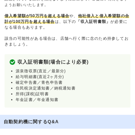
ようお願いいたします。
借入希望額が50万円を超える場合
や、
他社借入と借入希望額の合
計が100万円を超える場合
は、以下の
「収入証明書類」
が必要に
なる場合もあります。
該当の可能性がある場合は、店舗へ行く際に念のため持参してお
きましょう。
収入証明書類(場合により必要)
源泉徴収票(直近／最新分)
給与明細書(直近2ヶ月分)
確定申告書／青色申告書
住民税決定通知書／納税通知書
所得(課税)証明書
年金証書／年金通知書
自動契約機に関するQ&A