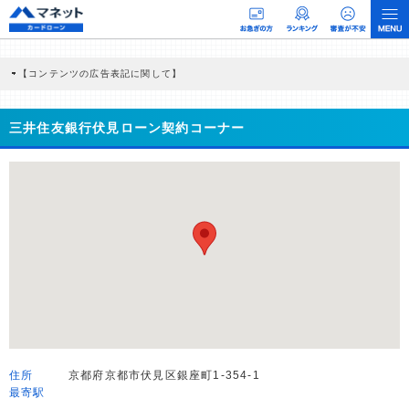
【コンテンツの広告表記に関して】
本コンテンツには、紹介している商品・商材の広告（リンク）を含む場合がありま
す。 これらの広告を経由して読者が企業ホームページを訪れ、成約が発生すると弊
社に対して企業から紹介報酬が支払われるという収益モデルです。 ただし、特定の
三井住友銀行伏見ローン契約コーナー
商品を根拠なくPRするものではなく、当編集部の調査／ユーザーへの口コミ収集な
どに基づき、公平性を担保した情報提供を行っています。
>提携企業一覧
住所
京都府京都市伏見区銀座町1-354-1
最寄駅