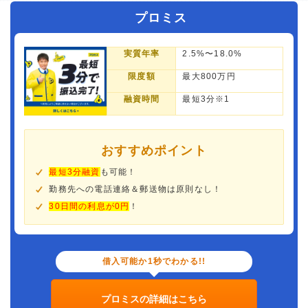
プロミス
実質年率
2.5%〜18.0%
限度額
最大800万円
融資時間
最短3分※1
おすすめポイント
最短3分融資
も可能！
勤務先への電話連絡＆郵送物は原則なし！
30日間の利息が0円
！
借入可能か1秒でわかる!!
プロミスの詳細はこちら