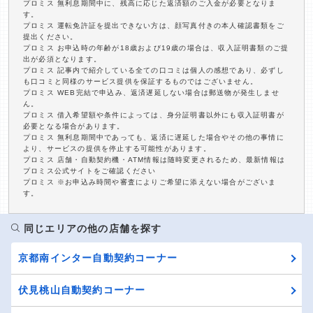
プロミス 無利息期間中に、残高に応じた返済額のご入金が必要となりま
す。
プロミス 運転免許証を提出できない方は、顔写真付きの本人確認書類をご
提出ください。
プロミス お申込時の年齢が18歳および19歳の場合は、収入証明書類のご提
出が必須となります。
プロミス 記事内で紹介している全ての口コミは個人の感想であり、必ずし
も口コミと同様のサービス提供を保証するものではございません。
プロミス WEB完結で申込み、返済遅延しない場合は郵送物が発生しませ
ん。
プロミス 借入希望額や条件によっては、身分証明書以外にも収入証明書が
必要となる場合があります。
プロミス 無利息期間中であっても、返済に遅延した場合やその他の事情に
より、サービスの提供を停止する可能性があります。
プロミス 店舗・自動契約機・ATM情報は随時変更されるため、最新情報は
プロミス公式サイトをご確認ください
プロミス ※お申込み時間や審査によりご希望に添えない場合がございま
す。
同じエリアの他の店舗を探す
京都南インター自動契約コーナー
伏見桃山自動契約コーナー