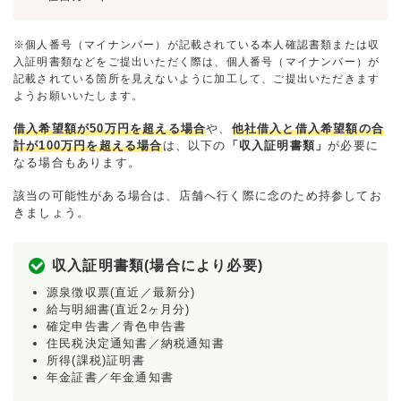
※個人番号（マイナンバー）が記載されている本人確認書類または収
入証明書類などをご提出いただく際は、個人番号（マイナンバー）が
記載されている箇所を見えないように加工して、ご提出いただきます
ようお願いいたします。
借入希望額が50万円を超える場合
や、
他社借入と借入希望額の合
計が100万円を超える場合
は、以下の
「収入証明書類」
が必要に
なる場合もあります。
該当の可能性がある場合は、店舗へ行く際に念のため持参してお
きましょう。
収入証明書類(場合により必要)
源泉徴収票(直近／最新分)
給与明細書(直近2ヶ月分)
確定申告書／青色申告書
住民税決定通知書／納税通知書
所得(課税)証明書
年金証書／年金通知書