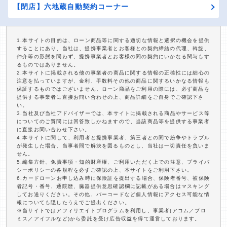
【閉店】六地蔵自動契約コーナー
1.本サイトの目的は、ローン商品等に関する適切な情報と選択の機会を提供
することにあり、当社は、提携事業者とお客様との契約締結の代理、斡旋、
仲介等の形態を問わず、提携事業者とお客様の間の契約にいかなる関与もす
るものではありません。
2.本サイトに掲載される他の事業者の商品に関する情報の正確性には細心の
注意を払っていますが、金利、手数料その他の商品に関するいかなる情報も
保証するものではございません。ローン商品をご利用の際には、必ず商品を
提供する事業者に直接お問い合わせの上、商品詳細をご自身でご確認下さ
い。
3.当社及び当社アドバイザーでは、本サイトに掲載される商品やサービス等
についてのご質問には回答致しかねますので、当該商品等を提供する事業者
に直接お問い合わせ下さい。
4.本サイトに関して、利用者と提携事業者、第三者との間で紛争やトラブル
が発生した場合、当事者間で解決を図るものとし、当社は一切責任を負いま
せん。
5.編集方針、免責事項・知的財産権、ご利用いただく上での注意、プライバ
シーポリシーの各規程を必ずご確認の上、本サイトをご利用下さい。
6.カードローンお申し込み時に保険証を提出する場合、保険者番号、被保険
者記号・番号、通院歴、臓器提供意思確認欄に記載がある場合はマスキング
してお送りください。その他、バーコードなど個人情報にアクセス可能な情
報についても隠したうえでご提出ください。
※当サイトではアフィリエイトプログラムを利用し、事業者(アコム／プロ
ミス／アイフルなど)から委託を受け広告収益を得て運営しております。