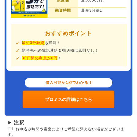
限度額
最大800万円
融資時間
最短3分※1
おすすめポイント
最短3分融資
も可能！
勤務先への電話連絡＆郵送物は原則なし！
30日間の利息が0円
！
借入可能か1秒でわかる!!
プロミスの詳細はこちら
注釈
▶
※1.お申込み時間や審査によりご希望に添えない場合がございま
す。