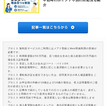
申込時のポイントや別の対処法も紹
介
プロミス 無利息サービスのご利用にはメアド登録とWeb明細利用の登録が
必要です。
プロミス 利用限度額が50万円超、且つ他社を含めた借入総額100万円超の
場合収入証明必要
プロミス 安定した収入があればパート・バイトOK
プロミス 無利息期間中に、残高に応じた返済額のご入金が必要となりま
す。
プロミス 運転免許証を提出できない方は、顔写真付きの本人確認書類をご
提出ください。
プロミス お申込時の年齢が18歳および19歳の場合は、収入証明書類のご提
出が必須となります。
プロミス 記事内で紹介している全ての口コミは個人の感想であり、必ずし
も口コミと同様のサービス提供を保証するものではございません。
プロミス WEB完結で申込み、返済遅延しない場合は郵送物が発生しませ
ん。
プロミス 借入希望額や条件によっては、身分証明書以外にも収入証明書が