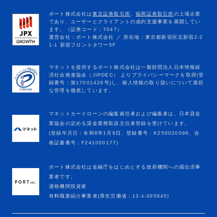
マネットカードローンの編集責任者および編集者は、日本貸金
業協会の定める貸金業務取扱主任者登録を受けています。
(登録年月日：令和8年1月9日、登録番号：K250020096、合
格証書番号：F241000177)
ポート株式会社は金融庁をはじめとする政府機関への届出済事
業者です。
適格機関投資家
有料職業紹介事業者(厚生労働省：13-ﾕ-305645)