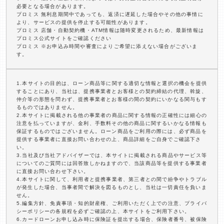
必要となる場合があります。
プロミス 無利息期間中であっても、返済に遅延した場合やその他の事情に
より、サービスの提供を停止する可能性があります。
プロミス 店舗・自動契約機・ATM情報は随時変更されるため、最新情報は
プロミス公式サイトをご確認ください
プロミス ※お申込み時間や審査によりご希望に添えない場合がございま
す。
1.本サイトの目的は、ローン商品等に関する適切な情報と選択の機会を提供
することにあり、当社は、提携事業者とお客様との契約締結の代理、斡旋、
仲介等の形態を問わず、提携事業者とお客様の間の契約にいかなる関与もす
るものではありません。
2.本サイトに掲載される他の事業者の商品に関する情報の正確性には細心の
注意を払っていますが、金利、手数料その他の商品に関するいかなる情報も
保証するものではございません。ローン商品をご利用の際には、必ず商品を
提供する事業者に直接お問い合わせの上、商品詳細をご自身でご確認下さ
い。
3.当社及び当社アドバイザーでは、本サイトに掲載される商品やサービス等
についてのご質問には回答致しかねますので、当該商品等を提供する事業者
に直接お問い合わせ下さい。
4.本サイトに関して、利用者と提携事業者、第三者との間で紛争やトラブル
が発生した場合、当事者間で解決を図るものとし、当社は一切責任を負いま
せん。
5.編集方針、免責事項・知的財産権、ご利用いただく上での注意、プライバ
シーポリシーの各規程を必ずご確認の上、本サイトをご利用下さい。
6.カードローンお申し込み時に保険証を提出する場合、保険者番号、被保険