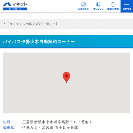
【コンテンツの広告表記に関して】
本コンテンツには、紹介している商品・商材の広告（リンク）を含む場合がありま
す。 これらの広告を経由して読者が企業ホームページを訪れ、成約が発生すると弊
社に対して企業から紹介報酬が支払われるという収益モデルです。 ただし、特定の
バイパス伊勢小木自動契約コーナー
商品を根拠なくPRするものではなく、当編集部の調査／ユーザーへの口コミ収集な
どに基づき、公平性を担保した情報提供を行っています。
>提携企業一覧
住所
三重県伊勢市小木町字高野７０７番地１
最寄駅
快速みえ・參宮線 五十鈴ヶ丘駅