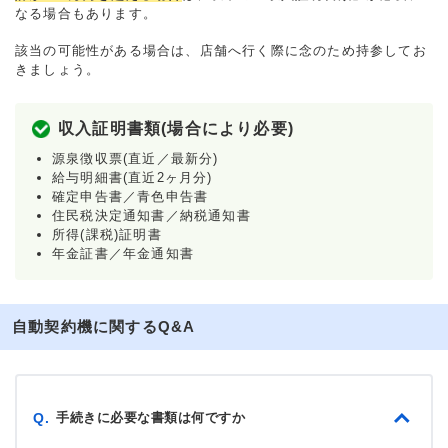
なる場合もあります。
該当の可能性がある場合は、店舗へ行く際に念のため持参してお
きましょう。
収入証明書類(場合により必要)
源泉徴収票(直近／最新分)
給与明細書(直近2ヶ月分)
確定申告書／青色申告書
住民税決定通知書／納税通知書
所得(課税)証明書
年金証書／年金通知書
自動契約機に関するQ&A
手続きに必要な書類は何ですか
Q.