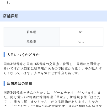
す。
店舗詳細
駐車場
5~
駐輪場
なし
人目につくかどうか
国道368号線と国道165号線の交差点に位置し、周辺の交通量は
多いですが入口前に駐車場があるので国道から遠く、中が見えず
らくなっています。人目を気にせず来店可能です。
店舗周辺の情報
国道368号線を挟んだ向かいに「ゲームチャオ」があります。ま
た、同じ道沿い2軒西に韓国料理「草家」、炉端焼き屋「はこだ
て」、串カツ屋「えいちゃん」が入る建物があります。ちなみ
に、「はこだて」は18時からの営業です。さらに桔梗が丘駅まで