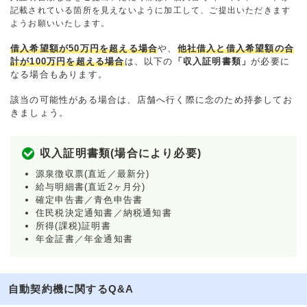
記載されている箇所を見えないように加工して、ご提出いただきます
ようお願いいたします。
借入希望額が50万円を超える場合
や、
他社借入と借入希望額の合
計が100万円を超える場合
は、以下の
「収入証明書類」
が必要に
なる場合もあります。
該当の可能性がある場合は、店舗へ行く際に念のため持参してお
きましょう。
収入証明書類(場合により必要)
源泉徴収票(直近／最新分)
給与明細書(直近2ヶ月分)
確定申告書／青色申告書
住民税決定通知書／納税通知書
所得(課税)証明書
年金証書／年金通知書
自動契約機に関するQ&A