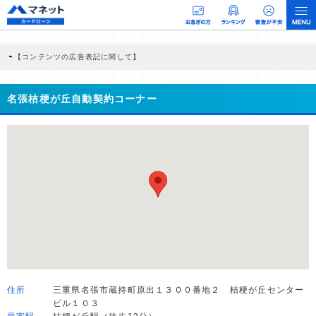
【コンテンツの広告表記に関して】
本コンテンツには、紹介している商品・商材の広告（リンク）を含む場合がありま
す。 これらの広告を経由して読者が企業ホームページを訪れ、成約が発生すると弊
社に対して企業から紹介報酬が支払われるという収益モデルです。 ただし、特定の
名張桔梗が丘自動契約コーナー
商品を根拠なくPRするものではなく、当編集部の調査／ユーザーへの口コミ収集な
どに基づき、公平性を担保した情報提供を行っています。
>提携企業一覧
住所
三重県名張市蔵持町原出１３００番地２ 桔梗が丘センター
ビル１０３