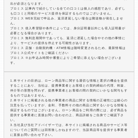
出が必須となります。
プロミス 記事内で紹介している全ての口コミは個人の感想であり、必ずし
も口コミと同様のサービス提供を保証するものではございません。
プロミス WEB完結で申込み、返済遅延しない場合は郵送物が発生しませ
ん。
プロミス 借入希望額や条件によっては、身分証明書以外にも収入証明書が
必要となる場合があります。
プロミス 無利息期間中であっても、返済に遅延した場合やその他の事情に
より、サービスの提供を停止する可能性があります。
プロミス 店舗・自動契約機・ATM情報は随時変更されるため、最新情報は
プロミス公式サイトをご確認ください
プロミス ※お申込み時間や審査によりご希望に添えない場合がございま
す。
1.本サイトの目的は、ローン商品等に関する適切な情報と選択の機会を提供
することにあり、当社は、提携事業者とお客様との契約締結の代理、斡旋、
仲介等の形態を問わず、提携事業者とお客様の間の契約にいかなる関与もす
るものではありません。
2.本サイトに掲載される他の事業者の商品に関する情報の正確性には細心の
注意を払っていますが、金利、手数料その他の商品に関するいかなる情報も
保証するものではございません。ローン商品をご利用の際には、必ず商品を
提供する事業者に直接お問い合わせの上、商品詳細をご自身でご確認下さ
い。
3.当社及び当社アドバイザーでは、本サイトに掲載される商品やサービス等
についてのご質問には回答致しかねますので、当該商品等を提供する事業者
に直接お問い合わせ下さい。