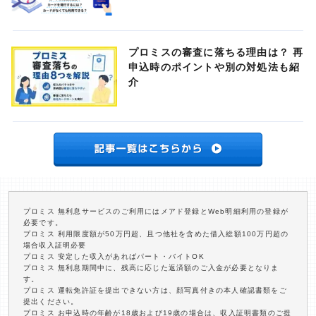
プロミスの審査に落ちる理由は？ 再
申込時のポイントや別の対処法も紹
介
プロミス 無利息サービスのご利用にはメアド登録とWeb明細利用の登録が
必要です。
プロミス 利用限度額が50万円超、且つ他社を含めた借入総額100万円超の
場合収入証明必要
プロミス 安定した収入があればパート・バイトOK
プロミス 無利息期間中に、残高に応じた返済額のご入金が必要となりま
す。
プロミス 運転免許証を提出できない方は、顔写真付きの本人確認書類をご
提出ください。
プロミス お申込時の年齢が18歳および19歳の場合は、収入証明書類のご提