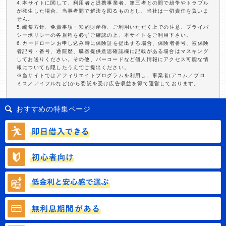
4.本サイトに関して、利用者と提携事業者、第三者との間で紛争やトラブル
が発生した場合、当事者間で解決を図るものとし、当社は一切責任を負いま
せん。
5.編集方針、免責事項・知的財産権、ご利用いただく上での注意、プライバ
シーポリシーの各規程を必ずご確認の上、本サイトをご利用下さい。
6.カードローンお申し込み時に保険証を提出する場合、保険者番号、被保険
者記号・番号、通院歴、臓器提供意思確認欄に記載がある場合はマスキング
してお送りください。その他、バーコードなど個人情報にアクセス可能な情
報についても隠したうえでご提出ください。
※当サイトではアフィリエイトプログラムを利用し、事業者(アコム／プロ
ミス／アイフルなど)から委託を受け広告収益を得て運営しております。
おすすめの特集ページ