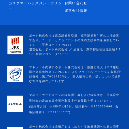
カスタマーハラスメントポリシ
お問い合わせ
ー
運営会社情報
マネットカードローンの編集責任者および編集者は、日本貸金
業協会の定める貸金業務取扱主任者登録を受けています。
(登録年月日：令和8年1月9日、登録番号：K250020096、合
格証書番号：F241000177)
ポート株式会社は金融庁をはじめとする政府機関への届出済事