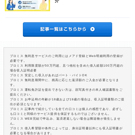
介
プロミス 無利息サービスのご利用にはメアド登録とWeb明細利用の登録が
必要です。
プロミス 利用限度額が50万円超、且つ他社を含めた借入総額100万円超の
場合収入証明必要
プロミス 安定した収入があればパート・バイトOK
プロミス 無利息期間中に、残高に応じた返済額のご入金が必要となりま
す。
プロミス 運転免許証を提出できない方は、顔写真付きの本人確認書類をご
提出ください。
プロミス お申込時の年齢が18歳および19歳の場合は、収入証明書類のご提
出が必須となります。
プロミス 記事内で紹介している全ての口コミは個人の感想であり、必ずし
も口コミと同様のサービス提供を保証するものではございません。
プロミス WEB完結で申込み、返済遅延しない場合は郵送物が発生しませ
ん。
プロミス 借入希望額や条件によっては、身分証明書以外にも収入証明書が
必要となる場合があります。