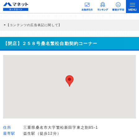
【コンテンツの広告表記に関して】
本コンテンツには、紹介している商品・商材の広告（リンク）を含む場合がありま
す。 これらの広告を経由して読者が企業ホームページを訪れ、成約が発生すると弊
社に対して企業から紹介報酬が支払われるという収益モデルです。 ただし、特定の
【閉店】２５８号桑名繁松自動契約コーナー
商品を根拠なくPRするものではなく、当編集部の調査／ユーザーへの口コミ収集な
どに基づき、公平性を担保した情報提供を行っています。
>提携企業一覧
住所
三重県桑名市大字繁松新田字東之割85-1
最寄駅
益生駅（徒歩12分）