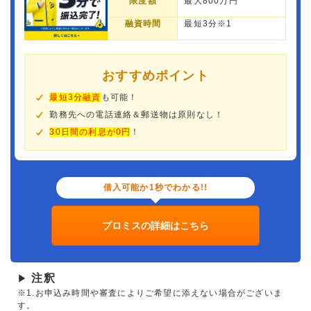
限度額
最大800万円
融資時間
最短3分※1
おすすめポイント
最短3分融資
も可能！
勤務先への電話連絡＆郵送物は原則なし！
30日間の利息が0円
！
借入可能か1秒でわかる!!
プロミスの詳細はこちら
注釈
▶
※1.お申込み時間や審査によりご希望に添えない場合がございま
す。