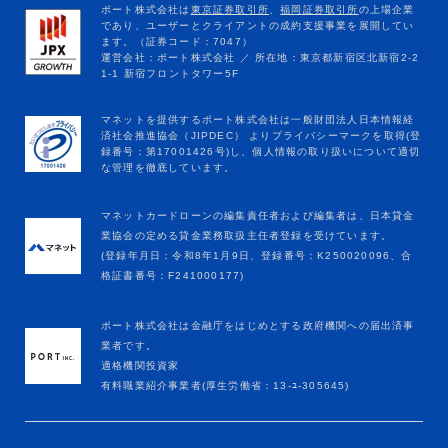
マネットカードローンの編集責任者および編集者は、日本貸金
業協会の定める貸金業務取扱主任者登録を受けています。
(登録年月日：令和8年1月9日、登録番号：K250020096、合
格証書番号：F241000177)
ポート株式会社は金融庁をはじめとする政府機関への届出済事
業者です。
適格機関投資家
有料職業紹介事業者(厚生労働省：13-ﾕ-305645)