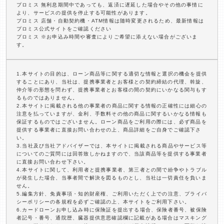
プロミス 無利息期間中であっても、返済に遅延した場合やその他の事情に
より、サービスの提供を停止する可能性があります。
プロミス 店舗・自動契約機・ATM情報は随時変更されるため、最新情報は
プロミス公式サイトをご確認ください
プロミス ※お申込み時間や審査によりご希望に添えない場合がございま
す。
1.本サイトの目的は、ローン商品等に関する適切な情報と選択の機会を提供
することにあり、当社は、提携事業者とお客様との契約締結の代理、斡旋、
仲介等の形態を問わず、提携事業者とお客様の間の契約にいかなる関与もす
るものではありません。
2.本サイトに掲載される他の事業者の商品に関する情報の正確性には細心の
注意を払っていますが、金利、手数料その他の商品に関するいかなる情報も
保証するものではございません。ローン商品をご利用の際には、必ず商品を
提供する事業者に直接お問い合わせの上、商品詳細をご自身でご確認下さ
い。
3.当社及び当社アドバイザーでは、本サイトに掲載される商品やサービス等
についてのご質問には回答致しかねますので、当該商品等を提供する事業者
に直接お問い合わせ下さい。
4.本サイトに関して、利用者と提携事業者、第三者との間で紛争やトラブル
が発生した場合、当事者間で解決を図るものとし、当社は一切責任を負いま
せん。
5.編集方針、免責事項・知的財産権、ご利用いただく上での注意、プライバ
シーポリシーの各規程を必ずご確認の上、本サイトをご利用下さい。
6.カードローンお申し込み時に保険証を提出する場合、保険者番号、被保険
者記号・番号、通院歴、臓器提供意思確認欄に記載がある場合はマスキング