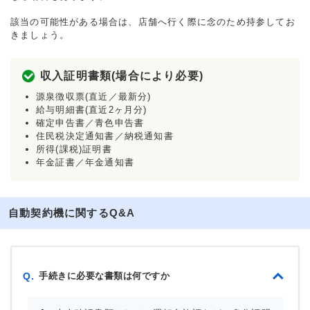
該当の可能性がある場合は、店舗へ行く際に念のため持参してお
きましょう。
収入証明書類(場合により必要)
源泉徴収票(直近／最新分)
給与明細書(直近2ヶ月分)
確定申告書／青色申告書
住民税決定通知書／納税通知書
所得(課税)証明書
年金証書／年金通知書
自動契約機に関するQ&A
手続きに必要な書類は何ですか
Q.