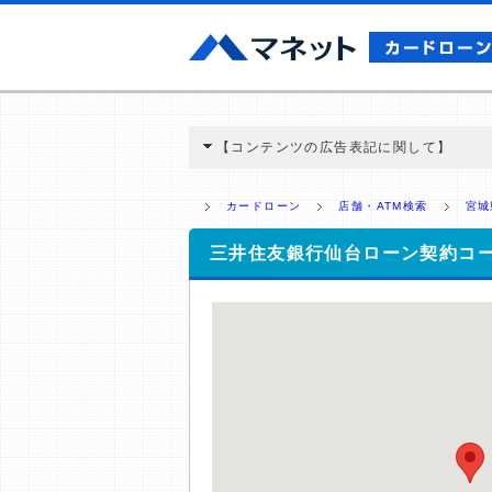
【コンテンツの広告表記に関して】
本コンテンツには、紹介している商品・商材
と弊社に対して企業から紹介報酬が支払われ
カードローン
店舗・ATM検索
宮城
ミ収集などに基づき、公平性を担保した情
>提携企業一覧
三井住友銀行仙台ローン契約コ