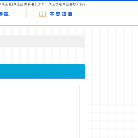
株式会社(東京証券取引所グロース及び福岡証券取引所)
が企業ホームページを訪れ、成約が発生する
はなく、当編集部の調査／ユーザーへの口コ