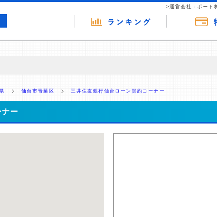
>運営会社：ポート
の広告（リンク）を含む場合があります。 これらの広告を経由して読者
るという収益モデルです。 ただし、特定の商品を根拠なくPRするもので
県
仙台市青葉区
三井住友銀行仙台ローン契約コーナー
報提供を行っています。
ーナー