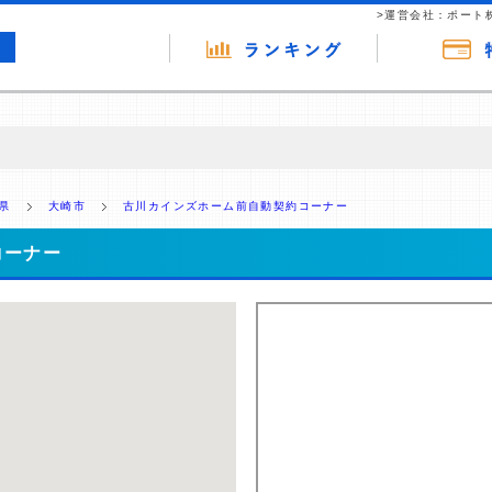
>運営会社：ポート
の広告（リンク）を含む場合があります。 これらの広告を経由して読者
るという収益モデルです。 ただし、特定の商品を根拠なくPRするもので
県
大崎市
古川カインズホーム前自動契約コーナー
報提供を行っています。
コーナー