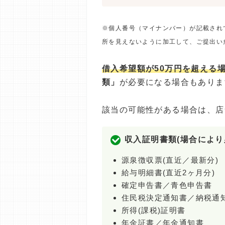
※個人番号（マイナンバー）が記載され
所を見えないように加工して、ご提出い
借入希望額が50万円を超える
類」
が必要になる場合もありま
該当の可能性がある場合は、店
収入証明書類(場合により
源泉徴収票(直近／最新分)
給与明細書(直近2ヶ月分)
確定申告書／青色申告書
住民税決定通知書／納税通
所得(課税)証明書
年金証書／年金通知書