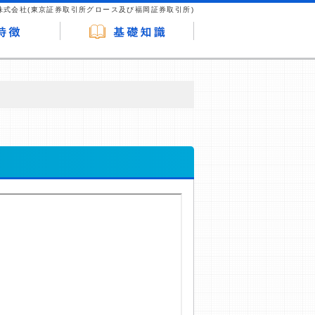
株式会社(東京証券取引所グロース及び福岡証券取引所)
が企業ホームページを訪れ、成約が発生する
はなく、当編集部の調査／ユーザーへの口コ