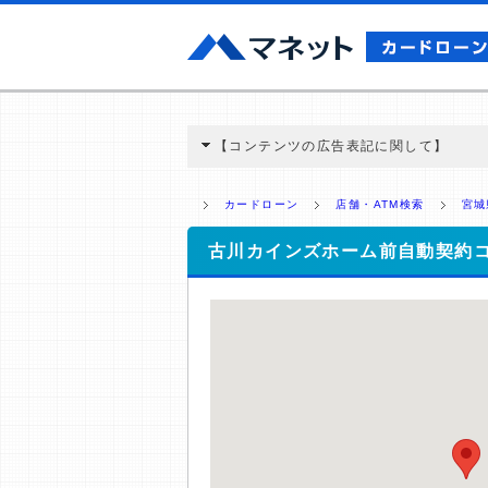
【コンテンツの広告表記に関して】
本コンテンツには、紹介している商品・商材
と弊社に対して企業から紹介報酬が支払われ
カードローン
店舗・ATM検索
宮城
ミ収集などに基づき、公平性を担保した情
>提携企業一覧
古川カインズホーム前自動契約