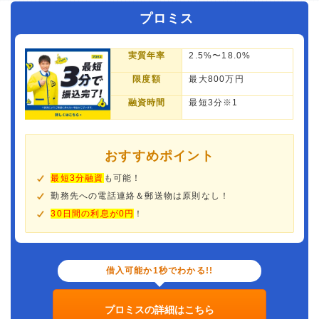
プロミス
実質年率
2.5%〜18.0%
限度額
最大800万円
融資時間
最短3分※1
おすすめポイント
最短3分融資
も可能！
勤務先への電話連絡＆郵送物は原則なし！
30日間の利息が0円
！
借入可能か1秒でわかる!!
プロミスの詳細はこちら