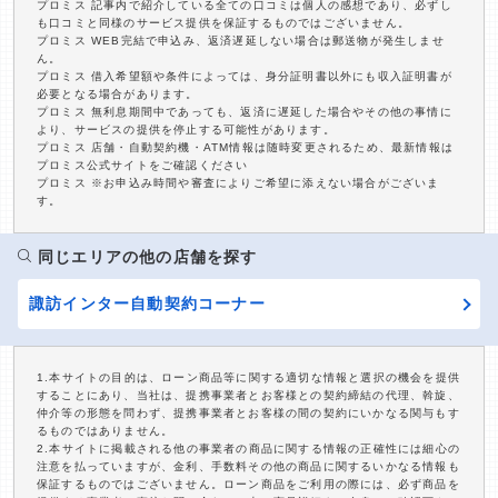
プロミス 記事内で紹介している全ての口コミは個人の感想であり、必ずし
も口コミと同様のサービス提供を保証するものではございません。
プロミス WEB完結で申込み、返済遅延しない場合は郵送物が発生しませ
ん。
プロミス 借入希望額や条件によっては、身分証明書以外にも収入証明書が
必要となる場合があります。
プロミス 無利息期間中であっても、返済に遅延した場合やその他の事情に
より、サービスの提供を停止する可能性があります。
プロミス 店舗・自動契約機・ATM情報は随時変更されるため、最新情報は
プロミス公式サイトをご確認ください
プロミス ※お申込み時間や審査によりご希望に添えない場合がございま
す。
同じエリアの他の店舗を探す
諏訪インター自動契約コーナー
1.本サイトの目的は、ローン商品等に関する適切な情報と選択の機会を提供
することにあり、当社は、提携事業者とお客様との契約締結の代理、斡旋、
仲介等の形態を問わず、提携事業者とお客様の間の契約にいかなる関与もす
るものではありません。
2.本サイトに掲載される他の事業者の商品に関する情報の正確性には細心の
注意を払っていますが、金利、手数料その他の商品に関するいかなる情報も
保証するものではございません。ローン商品をご利用の際には、必ず商品を