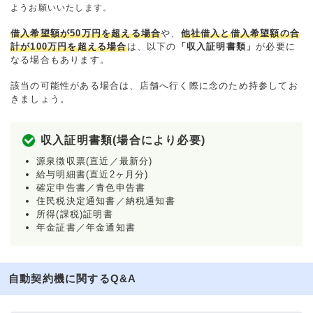
ようお願いいたします。
借入希望額が50万円を超える場合
や、
他社借入と借入希望額の合
計が100万円を超える場合
は、以下の
「収入証明書類」
が必要に
なる場合もあります。
該当の可能性がある場合は、店舗へ行く際に念のため持参してお
きましょう。
収入証明書類(場合により必要)
源泉徴収票(直近／最新分)
給与明細書(直近2ヶ月分)
確定申告書／青色申告書
住民税決定通知書／納税通知書
所得(課税)証明書
年金証書／年金通知書
自動契約機に関するQ&A