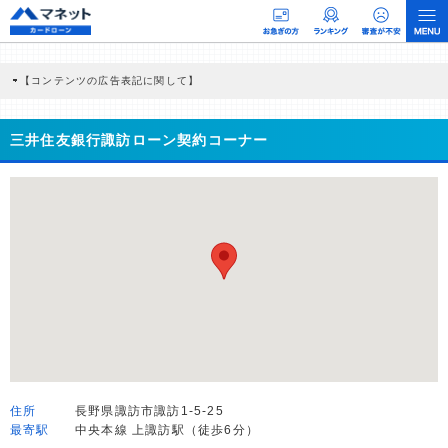
【コンテンツの広告表記に関して】
本コンテンツには、紹介している商品・商材の広告（リンク）を含む場合がありま
す。 これらの広告を経由して読者が企業ホームページを訪れ、成約が発生すると弊
社に対して企業から紹介報酬が支払われるという収益モデルです。 ただし、特定の
三井住友銀行諏訪ローン契約コーナー
商品を根拠なくPRするものではなく、当編集部の調査／ユーザーへの口コミ収集な
どに基づき、公平性を担保した情報提供を行っています。
>提携企業一覧
住所
長野県諏訪市諏訪1-5-25
最寄駅
中央本線 上諏訪駅（徒歩6分）