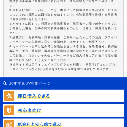
提供する事業者に直接お問い合わせの上、商品詳細をご自身でご確認下さ
い。
3.当社及び当社アドバイザーでは、本サイトに掲載される商品やサービス等
についてのご質問には回答致しかねますので、当該商品等を提供する事業者
に直接お問い合わせ下さい。
4.本サイトに関して、利用者と提携事業者、第三者との間で紛争やトラブル
が発生した場合、当事者間で解決を図るものとし、当社は一切責任を負いま
せん。
5.編集方針、免責事項・知的財産権、ご利用いただく上での注意、プライバ
シーポリシーの各規程を必ずご確認の上、本サイトをご利用下さい。
6.カードローンお申し込み時に保険証を提出する場合、保険者番号、被保険
者記号・番号、通院歴、臓器提供意思確認欄に記載がある場合はマスキング
してお送りください。その他、バーコードなど個人情報にアクセス可能な情
報についても隠したうえでご提出ください。
※当サイトではアフィリエイトプログラムを利用し、事業者(アコム／プロ
ミス／アイフルなど)から委託を受け広告収益を得て運営しております。
おすすめの特集ページ