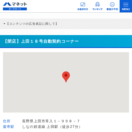
【コンテンツの広告表記に関して】
本コンテンツには、紹介している商品・商材の広告（リンク）を含む場合がありま
す。 これらの広告を経由して読者が企業ホームページを訪れ、成約が発生すると弊
社に対して企業から紹介報酬が支払われるという収益モデルです。 ただし、特定の
【閉店】上田１８号自動契約コーナー
商品を根拠なくPRするものではなく、当編集部の調査／ユーザーへの口コミ収集な
どに基づき、公平性を担保した情報提供を行っています。
>提携企業一覧
住所
長野県上田市常入１－９９８－７
最寄駅
しなの鉄道線 上田駅（徒歩27分）