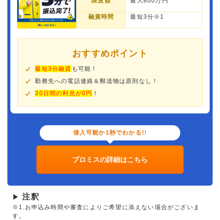
限度額
最大800万円
融資時間
最短3分※1
おすすめポイント
最短3分融資
も可能！
勤務先への電話連絡＆郵送物は原則なし！
30日間の利息が0円
！
借入可能か1秒でわかる!!
プロミスの詳細はこちら
注釈
▶
※1.お申込み時間や審査によりご希望に添えない場合がございま
す。