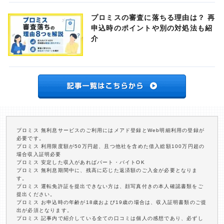
プロミスの審査に落ちる理由は？ 再
申込時のポイントや別の対処法も紹
介
プロミス 無利息サービスのご利用にはメアド登録とWeb明細利用の登録が
必要です。
プロミス 利用限度額が50万円超、且つ他社を含めた借入総額100万円超の
場合収入証明必要
プロミス 安定した収入があればパート・バイトOK
プロミス 無利息期間中に、残高に応じた返済額のご入金が必要となりま
す。
プロミス 運転免許証を提出できない方は、顔写真付きの本人確認書類をご
提出ください。
プロミス お申込時の年齢が18歳および19歳の場合は、収入証明書類のご提
出が必須となります。
プロミス 記事内で紹介している全ての口コミは個人の感想であり、必ずし