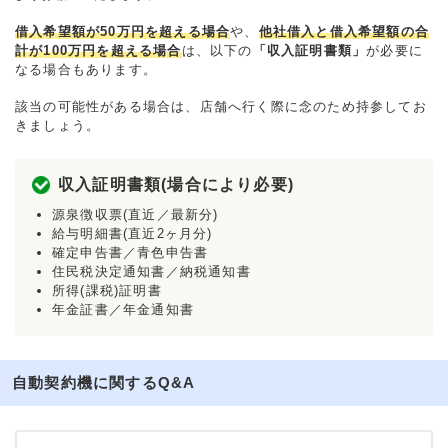
借入希望額が50万円を超える場合
や、
他社借入と借入希望額の合
計が100万円を超える場合
は、以下の
「収入証明書類」
が必要に
なる場合もあります。
該当の可能性がある場合は、店舗へ行く際に念のため持参してお
きましょう。
収入証明書類(場合により必要)
源泉徴収票(直近／最新分)
給与明細書(直近2ヶ月分)
確定申告書／青色申告書
住民税決定通知書／納税通知書
所得(課税)証明書
年金証書／年金通知書
自動契約機に関するQ&A