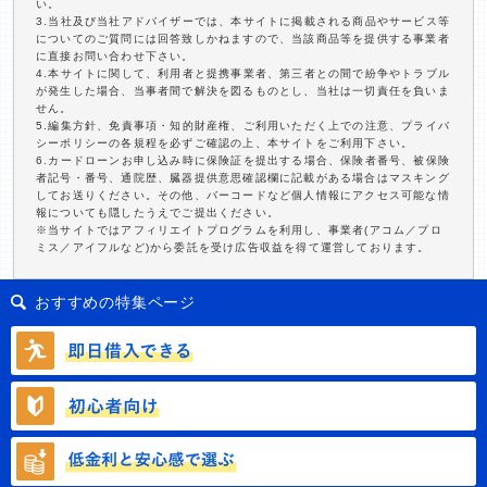
い。
3.当社及び当社アドバイザーでは、本サイトに掲載される商品やサービス等
についてのご質問には回答致しかねますので、当該商品等を提供する事業者
に直接お問い合わせ下さい。
4.本サイトに関して、利用者と提携事業者、第三者との間で紛争やトラブル
が発生した場合、当事者間で解決を図るものとし、当社は一切責任を負いま
せん。
5.編集方針、免責事項・知的財産権、ご利用いただく上での注意、プライバ
シーポリシーの各規程を必ずご確認の上、本サイトをご利用下さい。
6.カードローンお申し込み時に保険証を提出する場合、保険者番号、被保険
者記号・番号、通院歴、臓器提供意思確認欄に記載がある場合はマスキング
してお送りください。その他、バーコードなど個人情報にアクセス可能な情
報についても隠したうえでご提出ください。
※当サイトではアフィリエイトプログラムを利用し、事業者(アコム／プロ
ミス／アイフルなど)から委託を受け広告収益を得て運営しております。
おすすめの特集ページ