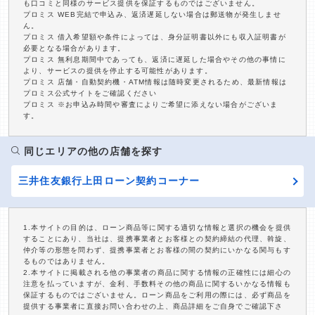
も口コミと同様のサービス提供を保証するものではございません。
プロミス WEB完結で申込み、返済遅延しない場合は郵送物が発生しませ
ん。
プロミス 借入希望額や条件によっては、身分証明書以外にも収入証明書が
必要となる場合があります。
プロミス 無利息期間中であっても、返済に遅延した場合やその他の事情に
より、サービスの提供を停止する可能性があります。
プロミス 店舗・自動契約機・ATM情報は随時変更されるため、最新情報は
プロミス公式サイトをご確認ください
プロミス ※お申込み時間や審査によりご希望に添えない場合がございま
す。
同じエリアの他の店舗を探す
三井住友銀行上田ローン契約コーナー
1.本サイトの目的は、ローン商品等に関する適切な情報と選択の機会を提供
することにあり、当社は、提携事業者とお客様との契約締結の代理、斡旋、
仲介等の形態を問わず、提携事業者とお客様の間の契約にいかなる関与もす
るものではありません。
2.本サイトに掲載される他の事業者の商品に関する情報の正確性には細心の
注意を払っていますが、金利、手数料その他の商品に関するいかなる情報も
保証するものではございません。ローン商品をご利用の際には、必ず商品を
提供する事業者に直接お問い合わせの上、商品詳細をご自身でご確認下さ