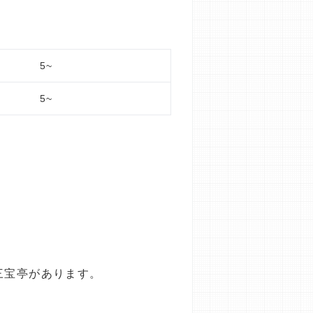
5~
5~
三宝亭があります。