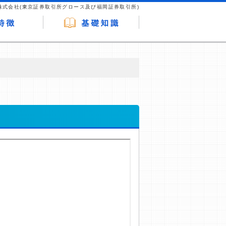
株式会社(東京証券取引所グロース及び福岡証券取引所)
が企業ホームページを訪れ、成約が発生する
はなく、当編集部の調査／ユーザーへの口コ