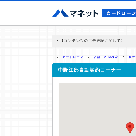
【コンテンツの広告表記に関して】
本コンテンツには、紹介している商品・商材
と弊社に対して企業から紹介報酬が支払われ
カードローン
店舗・ATM検索
長野
ミ収集などに基づき、公平性を担保した情
>提携企業一覧
中野江部自動契約コーナー