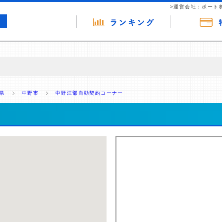
>運営会社：ポート
の広告（リンク）を含む場合があります。 これらの広告を経由して読者
るという収益モデルです。 ただし、特定の商品を根拠なくPRするもので
県
中野市
中野江部自動契約コーナー
報提供を行っています。