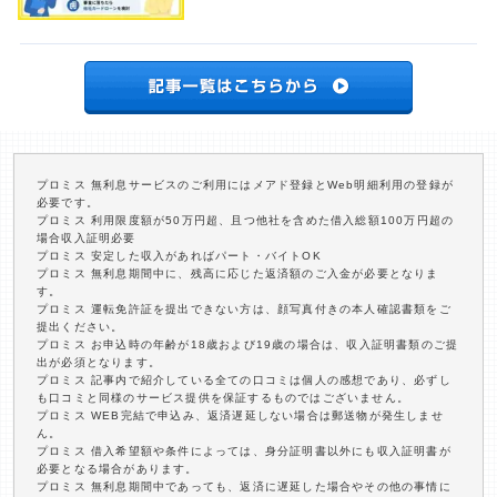
プロミス 無利息サービスのご利用にはメアド登録とWeb明細利用の登録が
必要です。
プロミス 利用限度額が50万円超、且つ他社を含めた借入総額100万円超の
場合収入証明必要
プロミス 安定した収入があればパート・バイトOK
プロミス 無利息期間中に、残高に応じた返済額のご入金が必要となりま
す。
プロミス 運転免許証を提出できない方は、顔写真付きの本人確認書類をご
提出ください。
プロミス お申込時の年齢が18歳および19歳の場合は、収入証明書類のご提
出が必須となります。
プロミス 記事内で紹介している全ての口コミは個人の感想であり、必ずし
も口コミと同様のサービス提供を保証するものではございません。
プロミス WEB完結で申込み、返済遅延しない場合は郵送物が発生しませ
ん。
プロミス 借入希望額や条件によっては、身分証明書以外にも収入証明書が
必要となる場合があります。
プロミス 無利息期間中であっても、返済に遅延した場合やその他の事情に