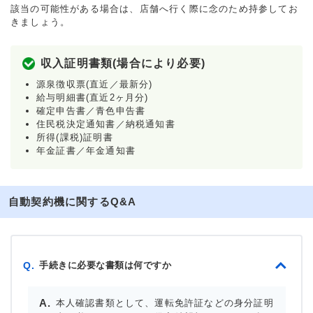
該当の可能性がある場合は、店舗へ行く際に念のため持参してお
きましょう。
収入証明書類(場合により必要)
源泉徴収票(直近／最新分)
給与明細書(直近2ヶ月分)
確定申告書／青色申告書
住民税決定通知書／納税通知書
所得(課税)証明書
年金証書／年金通知書
自動契約機に関するQ&A
手続きに必要な書類は何ですか
Q.
本人確認書類として、運転免許証などの身分証明