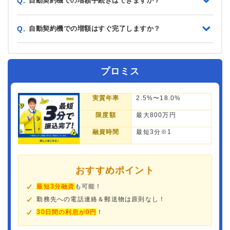
自動契約機での増額手続きはできますか？
Q.
自動契約機での増額はすぐ完了しますか？
Q.
プロミス
実質年率
2.5%〜18.0%
限度額
最大800万円
融資時間
最短3分※1
おすすめポイント
最短3分融資
も可能！
勤務先への電話連絡＆郵送物は原則なし！
30日間の利息が0円
！