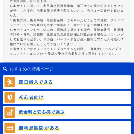
に直接お問い合わせ下さい。
4.本サイトに関して、利用者と提携事業者、第三者との間で紛争やトラブル
が発生した場合、当事者間で解決を図るものとし、当社は一切責任を負いま
せん。
5.編集方針、免責事項・知的財産権、ご利用いただく上での注意、プライバ
シーポリシーの各規程を必ずご確認の上、本サイトをご利用下さい。
6.カードローンお申し込み時に保険証を提出する場合、保険者番号、被保険
者記号・番号、通院歴、臓器提供意思確認欄に記載がある場合はマスキング
してお送りください。その他、バーコードなど個人情報にアクセス可能な情
報についても隠したうえでご提出ください。
※当サイトではアフィリエイトプログラムを利用し、事業者(アコム／プロ
ミス／アイフルなど)から委託を受け広告収益を得て運営しております。
おすすめの特集ページ