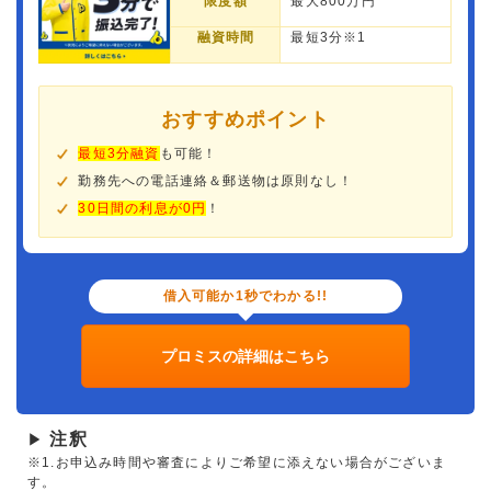
限度額
最大800万円
融資時間
最短3分※1
おすすめポイント
最短3分融資
も可能！
勤務先への電話連絡＆郵送物は原則なし！
30日間の利息が0円
！
借入可能か1秒でわかる!!
プロミスの詳細はこちら
注釈
▶
※1.お申込み時間や審査によりご希望に添えない場合がございま
す。