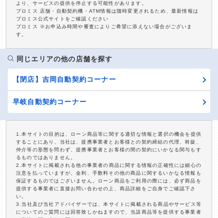
より、サービスの提供を停止する可能性があります。
プロミス 店舗・自動契約機・ATM情報は随時変更されるため、最新情報は
プロミス公式サイトをご確認ください
プロミス ※お申込み時間や審査によりご希望に添えない場合がございま
す。
同じエリアの他の店舗を探す
【閉店】吉岡自動契約コーナー
早岐自動契約コーナー
1.本サイトの目的は、ローン商品等に関する適切な情報と選択の機会を提供
することにあり、当社は、提携事業者とお客様との契約締結の代理、斡旋、
仲介等の形態を問わず、提携事業者とお客様の間の契約にいかなる関与もす
るものではありません。
2.本サイトに掲載される他の事業者の商品に関する情報の正確性には細心の
注意を払っていますが、金利、手数料その他の商品に関するいかなる情報も
保証するものではございません。ローン商品をご利用の際には、必ず商品を
提供する事業者に直接お問い合わせの上、商品詳細をご自身でご確認下さ
い。
3.当社及び当社アドバイザーでは、本サイトに掲載される商品やサービス等
についてのご質問には回答致しかねますので、当該商品等を提供する事業者