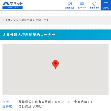
【コンテンツの広告表記に関して】
本コンテンツには、紹介している商品・商材の広告（リンク）を含む場合がありま
す。 これらの広告を経由して読者が企業ホームページを訪れ、成約が発生すると弊
社に対して企業から紹介報酬が支払われるという収益モデルです。 ただし、特定の
３５号線大塔自動契約コーナー
商品を根拠なくPRするものではなく、当編集部の調査／ユーザーへの口コミ収集な
どに基づき、公平性を担保した情報提供を行っています。
>提携企業一覧
住所
長崎県佐世保市大塔町１６６９－１ 中倉店舗１Ｆ
最寄駅
佐世保線 大塔駅