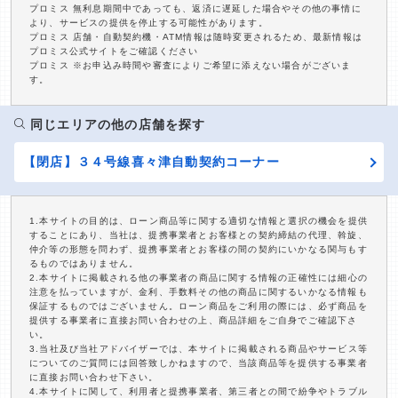
プロミス 無利息期間中であっても、返済に遅延した場合やその他の事情に
より、サービスの提供を停止する可能性があります。
プロミス 店舗・自動契約機・ATM情報は随時変更されるため、最新情報は
プロミス公式サイトをご確認ください
プロミス ※お申込み時間や審査によりご希望に添えない場合がございま
す。
同じエリアの他の店舗を探す
【閉店】３４号線喜々津自動契約コーナー
1.本サイトの目的は、ローン商品等に関する適切な情報と選択の機会を提供
することにあり、当社は、提携事業者とお客様との契約締結の代理、斡旋、
仲介等の形態を問わず、提携事業者とお客様の間の契約にいかなる関与もす
るものではありません。
2.本サイトに掲載される他の事業者の商品に関する情報の正確性には細心の
注意を払っていますが、金利、手数料その他の商品に関するいかなる情報も
保証するものではございません。ローン商品をご利用の際には、必ず商品を
提供する事業者に直接お問い合わせの上、商品詳細をご自身でご確認下さ
い。
3.当社及び当社アドバイザーでは、本サイトに掲載される商品やサービス等
についてのご質問には回答致しかねますので、当該商品等を提供する事業者
に直接お問い合わせ下さい。
4.本サイトに関して、利用者と提携事業者、第三者との間で紛争やトラブル