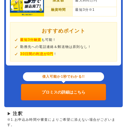
限度額
最大800万円
融資時間
最短3分※1
おすすめポイント
最短3分融資
も可能！
勤務先への電話連絡＆郵送物は原則なし！
30日間の利息が0円
！
借入可能か1秒でわかる!!
プロミスの詳細はこちら
注釈
▶
※1.お申込み時間や審査によりご希望に添えない場合がございま
す。