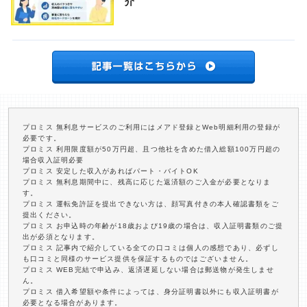
介
プロミス 無利息サービスのご利用にはメアド登録とWeb明細利用の登録が
必要です。
プロミス 利用限度額が50万円超、且つ他社を含めた借入総額100万円超の
場合収入証明必要
プロミス 安定した収入があればパート・バイトOK
プロミス 無利息期間中に、残高に応じた返済額のご入金が必要となりま
す。
プロミス 運転免許証を提出できない方は、顔写真付きの本人確認書類をご
提出ください。
プロミス お申込時の年齢が18歳および19歳の場合は、収入証明書類のご提
出が必須となります。
プロミス 記事内で紹介している全ての口コミは個人の感想であり、必ずし
も口コミと同様のサービス提供を保証するものではございません。
プロミス WEB完結で申込み、返済遅延しない場合は郵送物が発生しませ
ん。
プロミス 借入希望額や条件によっては、身分証明書以外にも収入証明書が
必要となる場合があります。