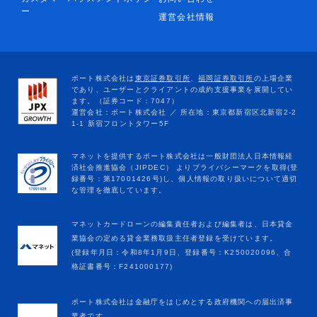
ー
運営会社情報
マネットカードローンの編集責任者および編集者は、日本貸金
業協会の定める貸金業務取扱主任者登録を受けています。
(登録年月日：令和8年1月9日、登録番号：K250020096、合
格証書番号：F241000177)
ポート株式会社は金融庁をはじめとする政府機関への届出済事
業者です。