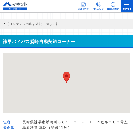
【コンテンツの広告表記に関して】
本コンテンツには、紹介している商品・商材の広告（リンク）を含む場合がありま
す。 これらの広告を経由して読者が企業ホームページを訪れ、成約が発生すると弊
社に対して企業から紹介報酬が支払われるという収益モデルです。 ただし、特定の
諫早バイパス鷲崎自動契約コーナー
商品を根拠なくPRするものではなく、当編集部の調査／ユーザーへの口コミ収集な
どに基づき、公平性を担保した情報提供を行っています。
>提携企業一覧
住所
長崎県諫早市鷲崎町３８１－２ ＫＥＴＥＮビル２０２号室
最寄駅
島原鉄道 幸駅（徒歩11分）