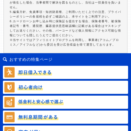
が発生した場合、当事者間で解決を図るものとし、当社は一切責任を負いま
せん。
5.編集方針、免責事項・知的財産権、ご利用いただく上での注意、プライバ
シーポリシーの各規程を必ずご確認の上、本サイトをご利用下さい。
6.カードローンお申し込み時に保険証を提出する場合、保険者番号、被保険
者記号・番号、通院歴、臓器提供意思確認欄に記載がある場合はマスキング
してお送りください。その他、バーコードなど個人情報にアクセス可能な情
報についても隠したうえでご提出ください。
※当サイトではアフィリエイトプログラムを利用し、事業者(アコム／プロ
ミス／アイフルなど)から委託を受け広告収益を得て運営しております。
おすすめの特集ページ