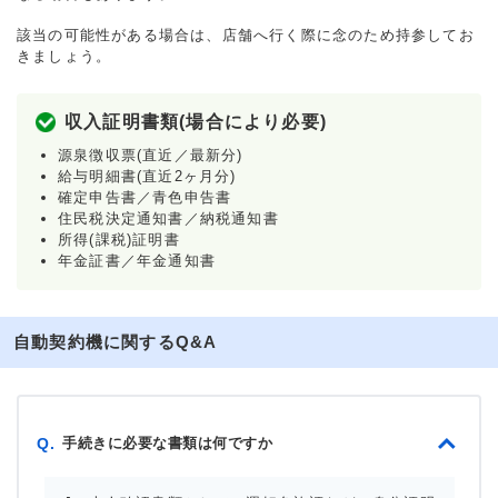
該当の可能性がある場合は、店舗へ行く際に念のため持参してお
きましょう。
収入証明書類(場合により必要)
源泉徴収票(直近／最新分)
給与明細書(直近2ヶ月分)
確定申告書／青色申告書
住民税決定通知書／納税通知書
所得(課税)証明書
年金証書／年金通知書
自動契約機に関するQ&A
手続きに必要な書類は何ですか
Q.