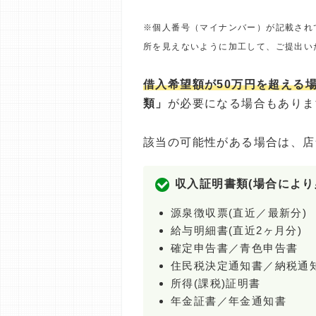
※個人番号（マイナンバー）が記載され
所を見えないように加工して、ご提出い
借入希望額が50万円を超える
類」
が必要になる場合もありま
該当の可能性がある場合は、店
収入証明書類(場合により
源泉徴収票(直近／最新分)
給与明細書(直近2ヶ月分)
確定申告書／青色申告書
住民税決定通知書／納税通
所得(課税)証明書
年金証書／年金通知書