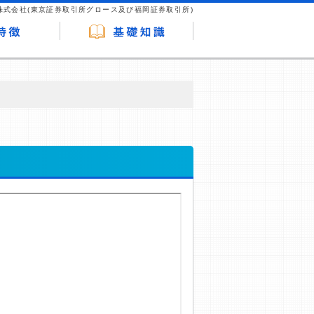
株式会社(東京証券取引所グロース及び福岡証券取引所)
が企業ホームページを訪れ、成約が発生する
はなく、当編集部の調査／ユーザーへの口コ