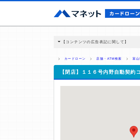
【コンテンツの広告表記に関して】
本コンテンツには、紹介している商品・商材
と弊社に対して企業から紹介報酬が支払われ
カードローン
店舗・ATM検索
富山
ミ収集などに基づき、公平性を担保した情
>提携企業一覧
【閉店】１１６号内野自動契約