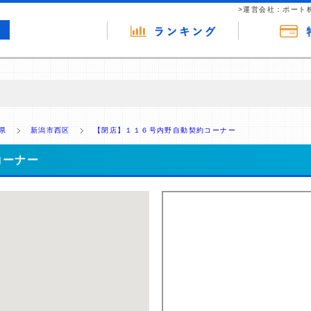
>運営会社：ポート
の広告（リンク）を含む場合があります。 これらの広告を経由して読者
るという収益モデルです。 ただし、特定の商品を根拠なくPRするもので
県
新潟市西区
【閉店】１１６号内野自動契約コーナー
報提供を行っています。
コーナー