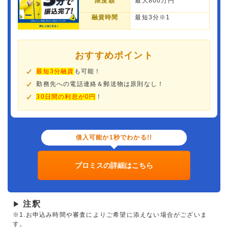
限度額
最大800万円
融資時間
最短3分※1
おすすめポイント
最短3分融資
も可能！
勤務先への電話連絡＆郵送物は原則なし！
30日間の利息が0円
！
借入可能か1秒でわかる!!
プロミスの詳細はこちら
注釈
▶
※1.お申込み時間や審査によりご希望に添えない場合がございま
す。