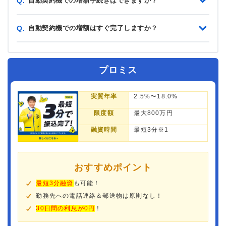
自動契約機での増額手続きはできますか？
Q.
自動契約機での増額はすぐ完了しますか？
Q.
プロミス
実質年率
2.5%〜18.0%
限度額
最大800万円
融資時間
最短3分※1
おすすめポイント
最短3分融資
も可能！
勤務先への電話連絡＆郵送物は原則なし！
30日間の利息が0円
！