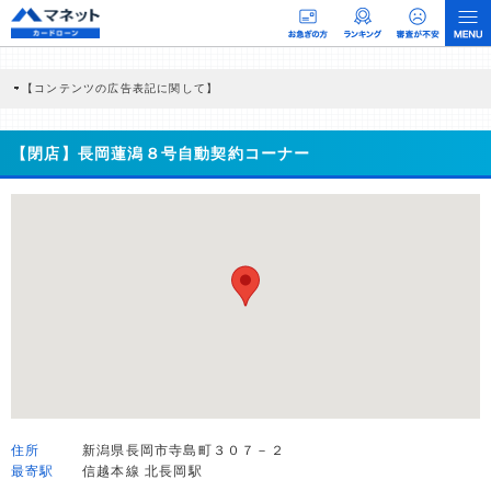
【コンテンツの広告表記に関して】
本コンテンツには、紹介している商品・商材の広告（リンク）を含む場合がありま
す。 これらの広告を経由して読者が企業ホームページを訪れ、成約が発生すると弊
社に対して企業から紹介報酬が支払われるという収益モデルです。 ただし、特定の
【閉店】長岡蓮潟８号自動契約コーナー
商品を根拠なくPRするものではなく、当編集部の調査／ユーザーへの口コミ収集な
どに基づき、公平性を担保した情報提供を行っています。
>提携企業一覧
住所
新潟県長岡市寺島町３０７－２
最寄駅
信越本線 北長岡駅