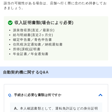
該当の可能性がある場合は、店舗へ行く際に念のため持参してお
きましょう。
収入証明書類(場合により必要)
源泉徴収票(直近／最新分)
給与明細書(直近2ヶ月分)
確定申告書／青色申告書
住民税決定通知書／納税通知書
所得(課税)証明書
年金証書／年金通知書
自動契約機に関するQ&A
手続きに必要な書類は何ですか
Q.
本人確認書類として、運転免許証などの身分証明