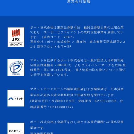
運営会社情報
マネットカードローンの編集責任者および編集者は、日本貸金
業協会の定める貸金業務取扱主任者登録を受けています。
(登録年月日：令和8年1月9日、登録番号：K250020096、合
格証書番号：F241000177)
ポート株式会社は金融庁をはじめとする政府機関への届出済事
業者です。
適格機関投資家