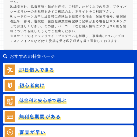
せん。
5.編集方針、免責事項・知的財産権、ご利用いただく上での注意、プライバ
シーポリシーの各規程を必ずご確認の上、本サイトをご利用下さい。
6.カードローンお申し込み時に保険証を提出する場合、保険者番号、被保険
者記号・番号、通院歴、臓器提供意思確認欄に記載がある場合はマスキング
してお送りください。その他、バーコードなど個人情報にアクセス可能な情
報についても隠したうえでご提出ください。
※当サイトではアフィリエイトプログラムを利用し、事業者(アコム／プロ
ミス／アイフルなど)から委託を受け広告収益を得て運営しております。
おすすめの特集ページ