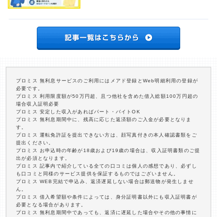
プロミス 無利息サービスのご利用にはメアド登録とWeb明細利用の登録が
必要です。
プロミス 利用限度額が50万円超、且つ他社を含めた借入総額100万円超の
場合収入証明必要
プロミス 安定した収入があればパート・バイトOK
プロミス 無利息期間中に、残高に応じた返済額のご入金が必要となりま
す。
プロミス 運転免許証を提出できない方は、顔写真付きの本人確認書類をご
提出ください。
プロミス お申込時の年齢が18歳および19歳の場合は、収入証明書類のご提
出が必須となります。
プロミス 記事内で紹介している全ての口コミは個人の感想であり、必ずし
も口コミと同様のサービス提供を保証するものではございません。
プロミス WEB完結で申込み、返済遅延しない場合は郵送物が発生しませ
ん。
プロミス 借入希望額や条件によっては、身分証明書以外にも収入証明書が
必要となる場合があります。
プロミス 無利息期間中であっても、返済に遅延した場合やその他の事情に