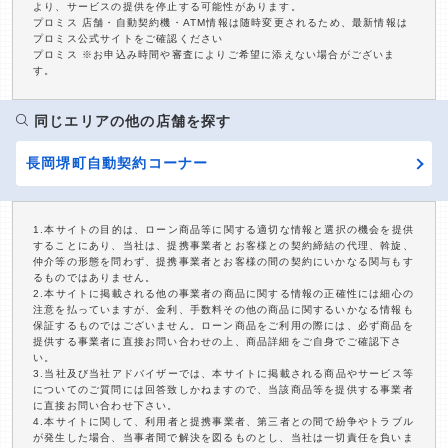
より、サービスの提供を停止する可能性があります。
プロミス 店舗・自動契約機・ATM情報は随時変更されるため、最新情報は
プロミス公式サイトをご確認ください
プロミス ※お申込み時間や審査によりご希望に添えない場合がございま
す。
同じエリアの他の店舗を探す
長岡堺町自動契約コーナー
1.本サイトの目的は、ローン商品等に関する適切な情報と選択の機会を提供
することにあり、当社は、提携事業者とお客様との契約締結の代理、斡旋、
仲介等の形態を問わず、提携事業者とお客様の間の契約にいかなる関与もす
るものではありません。
2.本サイトに掲載される他の事業者の商品に関する情報の正確性には細心の
注意を払っていますが、金利、手数料その他の商品に関するいかなる情報も
保証するものではございません。ローン商品をご利用の際には、必ず商品を
提供する事業者に直接お問い合わせの上、商品詳細をご自身でご確認下さ
い。
3.当社及び当社アドバイザーでは、本サイトに掲載される商品やサービス等
についてのご質問には回答致しかねますので、当該商品等を提供する事業者
に直接お問い合わせ下さい。
4.本サイトに関して、利用者と提携事業者、第三者との間で紛争やトラブル
が発生した場合、当事者間で解決を図るものとし、当社は一切責任を負いま