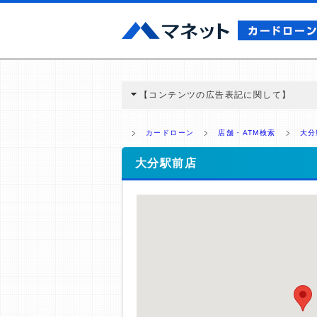
【コンテンツの広告表記に関して】
本コンテンツには、紹介している商品・商材
と弊社に対して企業から紹介報酬が支払われ
カードローン
店舗・ATM検索
大分
ミ収集などに基づき、公平性を担保した情
>提携企業一覧
大分駅前店