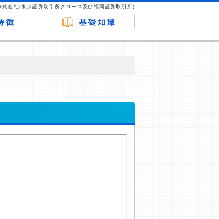
株式会社(東京証券取引所グロース及び福岡証券取引所)
が企業ホームページを訪れ、成約が発生する
はなく、当編集部の調査／ユーザーへの口コ