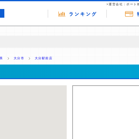
>運営会社：ポート
の広告（リンク）を含む場合があります。 これらの広告を経由して読者
るという収益モデルです。 ただし、特定の商品を根拠なくPRするもので
県
大分市
大分駅前店
報提供を行っています。