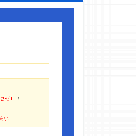
利息ゼロ
！
高い
！