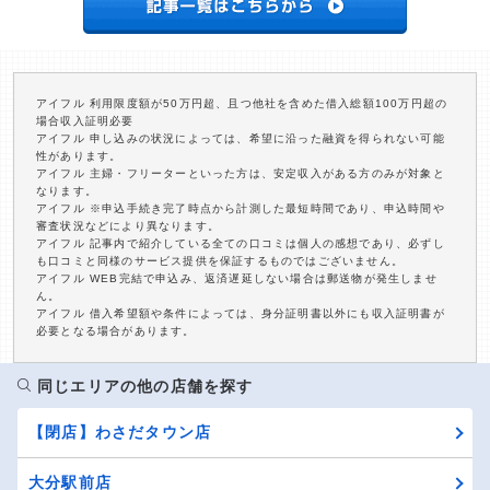
アイフル 利用限度額が50万円超、且つ他社を含めた借入総額100万円超の
場合収入証明必要
アイフル 申し込みの状況によっては、希望に沿った融資を得られない可能
性があります。
アイフル 主婦・フリーターといった方は、安定収入がある方のみが対象と
なります。
アイフル ※申込手続き完了時点から計測した最短時間であり、申込時間や
審査状況などにより異なります。
アイフル 記事内で紹介している全ての口コミは個人の感想であり、必ずし
も口コミと同様のサービス提供を保証するものではございません。
アイフル WEB完結で申込み、返済遅延しない場合は郵送物が発生しませ
ん。
アイフル 借入希望額や条件によっては、身分証明書以外にも収入証明書が
必要となる場合があります。
同じエリアの他の店舗を探す
【閉店】わさだタウン店
大分駅前店