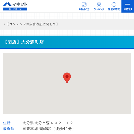
【コンテンツの広告表記に関して】
本コンテンツには、紹介している商品・商材の広告（リンク）を含む場合がありま
す。 これらの広告を経由して読者が企業ホームページを訪れ、成約が発生すると弊
社に対して企業から紹介報酬が支払われるという収益モデルです。 ただし、特定の
【閉店】大分森町店
商品を根拠なくPRするものではなく、当編集部の調査／ユーザーへの口コミ収集な
どに基づき、公平性を担保した情報提供を行っています。
>提携企業一覧
住所
大分県大分市森４０２－１２
最寄駅
日豊本線 鶴崎駅（徒歩44分）