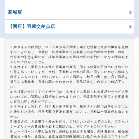
高城店
【閉店】羽屋交差点店
1.本サイトの目的は、ローン商品等に関する適切な情報と選択の機会を提供
することにあり、当社は、提携事業者とお客様との契約締結の代理、斡旋、
仲介等の形態を問わず、提携事業者とお客様の間の契約にいかなる関与もす
るものではありません。
2.本サイトに掲載される他の事業者の商品に関する情報の正確性には細心の
注意を払っていますが、金利、手数料その他の商品に関するいかなる情報も
保証するものではございません。ローン商品をご利用の際には、必ず商品を
提供する事業者に直接お問い合わせの上、商品詳細をご自身でご確認下さ
い。
3.当社及び当社アドバイザーでは、本サイトに掲載される商品やサービス等
についてのご質問には回答致しかねますので、当該商品等を提供する事業者
に直接お問い合わせ下さい。
4.本サイトに関して、利用者と提携事業者、第三者との間で紛争やトラブル
が発生した場合、当事者間で解決を図るものとし、当社は一切責任を負いま
せん。
5.編集方針、免責事項・知的財産権、ご利用いただく上での注意、プライバ
シーポリシーの各規程を必ずご確認の上、本サイトをご利用下さい。
6.カードローンお申し込み時に保険証を提出する場合、保険者番号、被保険
者記号・番号、通院歴、臓器提供意思確認欄に記載がある場合はマスキング