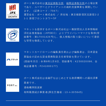
マネットカードローンの編集責任者および編集者は、日本貸金
業協会の定める貸金業務取扱主任者登録を受けています。
(登録年月日：令和8年1月9日、登録番号：K250020096、合
格証書番号：F241000177)
ポート株式会社は金融庁をはじめとする政府機関への届出済事
業者です。
適格機関投資家
有料職業紹介事業者(厚生労働省：13-ﾕ-305645)