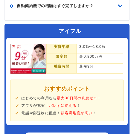
自動契約機での増額はすぐ完了しますか？
Q.
アイフル
実質年率
3.0%〜18.0%
限度額
最大800万円
融資時間
最短9分
おすすめポイント
はじめての利用なら
最大30日間の利息ゼロ
！
アプリが充実！
バレずに使える
！
電話や郵送物に配慮！
顧客満足度が高い
！