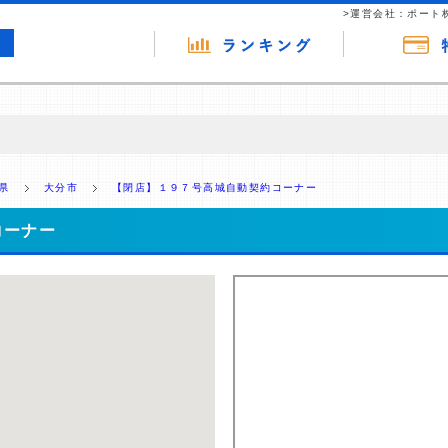
>運営会社：ポート
の広告（リンク）を含む場合があります。 これらの広告を経由して読者
るという収益モデルです。 ただし、特定の商品を根拠なくPRするもので
県
大分市
【閉店】１９７号高城自動契約コーナー
報提供を行っています。
コーナー