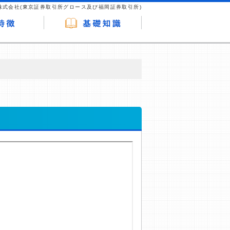
株式会社(東京証券取引所グロース及び福岡証券取引所)
が企業ホームページを訪れ、成約が発生する
はなく、当編集部の調査／ユーザーへの口コ