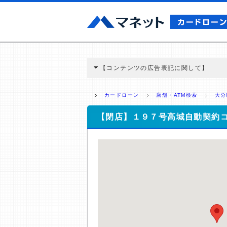
【コンテンツの広告表記に関して】
本コンテンツには、紹介している商品・商材
と弊社に対して企業から紹介報酬が支払われ
カードローン
店舗・ATM検索
大分
ミ収集などに基づき、公平性を担保した情
>提携企業一覧
【閉店】１９７号高城自動契約