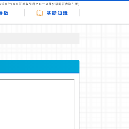
株式会社(東京証券取引所グロース及び福岡証券取引所)
が企業ホームページを訪れ、成約が発生する
はなく、当編集部の調査／ユーザーへの口コ