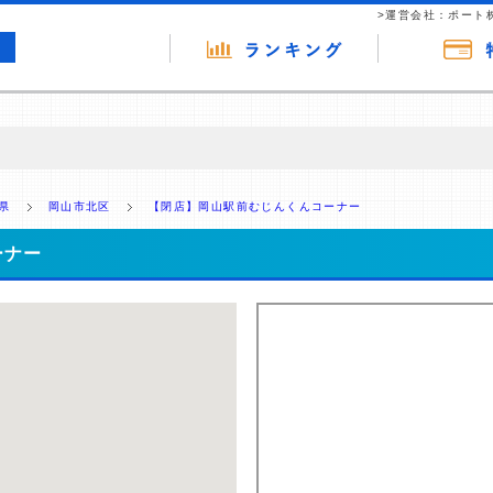
>運営会社：ポート
の広告（リンク）を含む場合があります。 これらの広告を経由して読者
るという収益モデルです。 ただし、特定の商品を根拠なくPRするもので
県
岡山市北区
【閉店】岡山駅前むじんくんコーナー
報提供を行っています。
ーナー