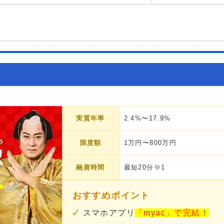
実質年率
2.4%〜17.9%
限度額
1万円〜800万円
融資時間
最短20分※1
おすすめポイント
スマホアプリ
「myac」で完結！