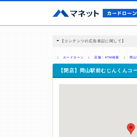
【コンテンツの広告表記に関して】
本コンテンツには、紹介している商品・商材
と弊社に対して企業から紹介報酬が支払われ
カードローン
店舗・ATM検索
岡山
ミ収集などに基づき、公平性を担保した情
>提携企業一覧
【閉店】岡山駅前むじんくんコ